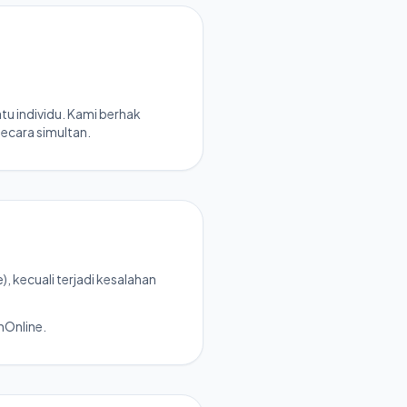
u individu. Kami berhak
ecara simultan.
, kecuali terjadi kesalahan
nOnline.