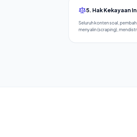
5. Hak Kekayaan In
Seluruh konten soal, pembaha
menyalin (scraping), mendistr