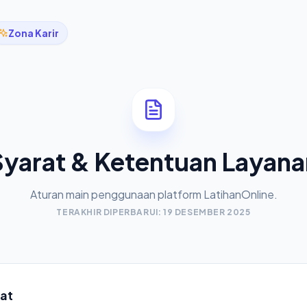
Zona Karir
Syarat & Ketentuan Layana
Aturan main penggunaan platform LatihanOnline.
TERAKHIR DIPERBARUI: 19 DESEMBER 2025
rat