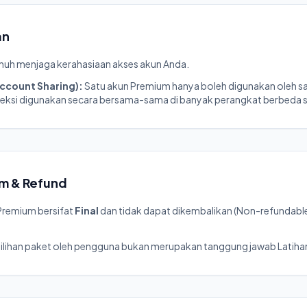
an
uh menjaga kerahasiaan akses akun Anda.
ccount Sharing):
Satu akun Premium hanya boleh digunakan oleh sat
eksi digunakan secara bersama-sama di banyak perangkat berbeda s
m & Refund
Premium bersifat
Final
dan tidak dapat dikembalikan (Non-refundable)
milihan paket oleh pengguna bukan merupakan tanggung jawab Latiha