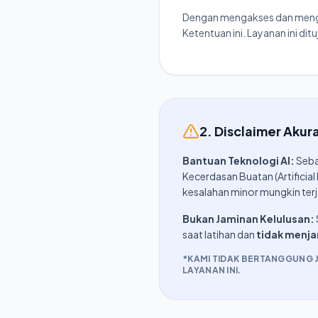
Dengan mengakses dan menggu
Ketentuan ini. Layanan ini di
2. Disclaimer Akura
Bantuan Teknologi AI:
Seba
Kecerdasan Buatan (Artificial
kesalahan minor mungkin terj
Bukan Jaminan Kelulusan:
saat latihan dan
tidak menj
*KAMI TIDAK BERTANGGUNG 
LAYANAN INI.