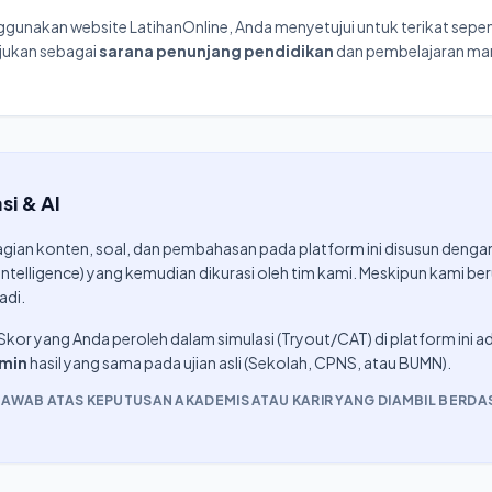
nakan website LatihanOnline, Anda menyetujui untuk terikat sepen
tujukan sebagai
sarana penunjang pendidikan
dan pembelajaran man
si & AI
gian konten, soal, dan pembahasan pada platform ini disusun denga
 Intelligence) yang kemudian dikurasi oleh tim kami. Meskipun kami be
adi.
Skor yang Anda peroleh dalam simulasi (Tryout/CAT) di platform in
amin
hasil yang sama pada ujian asli (Sekolah, CPNS, atau BUMN).
JAWAB ATAS KEPUTUSAN AKADEMIS ATAU KARIR YANG DIAMBIL BER