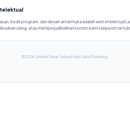
telektual
san, kode program, dan desain antarmuka adalah aset intelektual Lat
ibusikan ulang, atau memperjualbelikan konten kami tanpa izin tertuli
©
2026
LatihanOnline. Seluruh Hak Cipta Dilindungi.