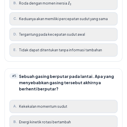
I_2
B
.
Roda dengan momen inersia
I
2
C
.
Keduanya akan memiliki percepatan sudut yang sama
D
.
Tergantung pada kecepatan sudut awal
E
.
Tidak dapat ditentukan tanpa informasi tambahan
Sebuah gasing berputar pada lantai. Apa yang
#
5
menyebabkan gasing tersebut akhirnya
berhenti berputar?
A
.
Kekekalan momentum sudut
B
.
Energi kinetik rotasi bertambah