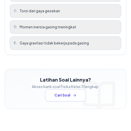
C
.
Torsi dari gaya gesekan
D
.
Momen inersia gasing meningkat
E
.
Gaya gravitasi tidak bekerja pada gasing
Latihan Soal Lainnya?
Akses bank soal
Fisika
Kelas
11
lengkap.
Cari Soal