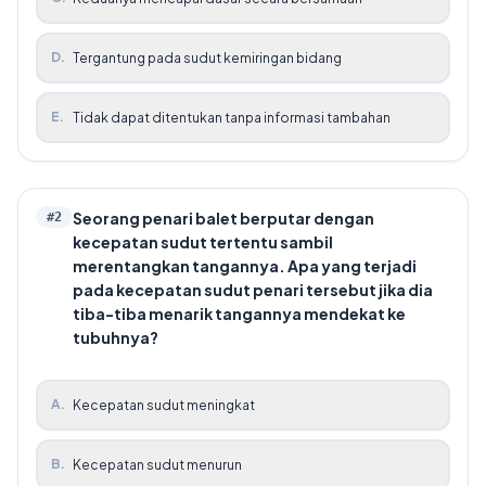
D
.
Tergantung pada sudut kemiringan bidang
E
.
Tidak dapat ditentukan tanpa informasi tambahan
Seorang penari balet berputar dengan
#
2
kecepatan sudut tertentu sambil
merentangkan tangannya. Apa yang terjadi
pada kecepatan sudut penari tersebut jika dia
tiba-tiba menarik tangannya mendekat ke
tubuhnya?
A
.
Kecepatan sudut meningkat
B
.
Kecepatan sudut menurun