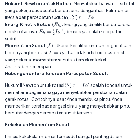
Hukum II Newton untuk Rotasi:
Menyatakan bahwa torsi total
yang bekerja pada suatu benda sama dengan hasil kali momen
\alpha
\sum
inersia dan percepatan sudut (
).
=
∑
α
τ
I
α
\tau =
E_k
Energi Kinetik Rotasi (
):
Energi yang dimiliki benda karena
E
k
I\alpha
1
2
E_k =
\omega
gerak rotasinya.
=
, di mana
adalah kecepatan
E
I
ω
ω
k
2
\frac{1}
sudut.
{2}I\omega^2
L
Momentum Sudut (
):
Ukuran kesulitan untuk menghentikan
L
L =
benda yang berotasi.
=
. Jika tidak ada torsi eksternal
L
I
ω
I\omega
yang bekerja, momentum sudut sistem akan kekal.
Analisis dan Penerapan
Hubungan antara Torsi dan Percepatan Sudut:
\sum
Hukum II Newton untuk rotasi (
=
) adalah fondasi untuk
∑
τ
I
α
\tau =
memahami bagaimana gaya menyebabkan perubahan dalam
I\alpha
gerak rotasi. Contohnya, saat Anda membuka pintu, Anda
memberikan torsi pada engsel pintu, yang menyebabkan pintu
berputar dengan percepatan sudut tertentu.
Kekekalan Momentum Sudut:
Prinsip kekekalan momentum sudut sangat penting dalam