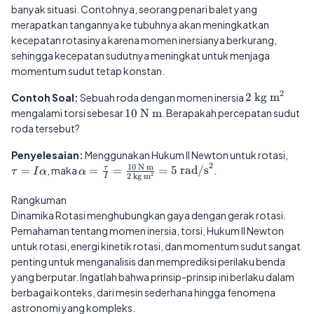
banyak situasi. Contohnya, seorang penari balet yang
merapatkan tangannya ke tubuhnya akan meningkatkan
kecepatan rotasinya karena momen inersianya berkurang,
sehingga kecepatan sudutnya meningkat untuk menjaga
momentum sudut tetap konstan.
2
2
Contoh Soal:
Sebuah roda dengan momen inersia
2
kg m
\text{
10
mengalami torsi sebesar
10
N m
. Berapakah percepatan sudut
kg
\text{
roda tersebut?
m}^2
N m}
\tau
Penyelesaian:
Menggunakan Hukum II Newton untuk rotasi,
2
I\al
10
N m
\alpha =
=
, maka
=
=
=
5
rad/s
.
τ
τ
I
α
α
2
2
kg m
I
\frac{\tau}
{I} =
Rangkuman
\frac{10
Dinamika Rotasi menghubungkan gaya dengan gerak rotasi.
\text{ N
Pemahaman tentang momen inersia, torsi, Hukum II Newton
m}}{2
untuk rotasi, energi kinetik rotasi, dan momentum sudut sangat
\text{ kg
penting untuk menganalisis dan memprediksi perilaku benda
m}^2} = 5
yang berputar. Ingatlah bahwa prinsip-prinsip ini berlaku dalam
\text{
berbagai konteks, dari mesin sederhana hingga fenomena
rad/s}^2
astronomi yang kompleks.