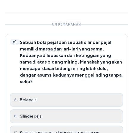
UJI PEMAHAMAN
Sebuah bola pejal dan sebuah silinder pejal
#
1
memiliki massa dan jari-jari yang sama.
Keduanya dilepaskan dari ketinggian yang
sama di atas bidang miring. Manakah yang akan
mencapai dasar bidang miring lebih dulu,
dengan asumsi keduanya menggelinding tanpa
selip?
A
.
Bola pejal
B
.
Silinder pejal
C
.
Keduanya mencapai dasar secara bersamaan