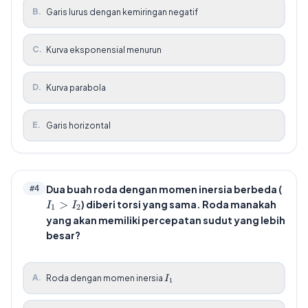
B
.
Garis lurus dengan kemiringan negatif
C
.
Kurva eksponensial menurun
D
.
Kurva parabola
E
.
Garis horizontal
I_1
Dua buah roda dengan momen inersia berbeda (
#
4
>
>
) diberi torsi yang sama. Roda manakah
I
I
1
2
I_2
yang akan memiliki percepatan sudut yang lebih
besar?
I_1
A
.
Roda dengan momen inersia
I
1