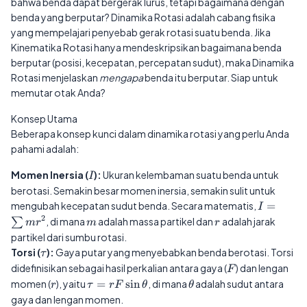
bahwa benda dapat bergerak lurus, tetapi bagaimana dengan
benda yang berputar? Dinamika Rotasi adalah cabang fisika
yang mempelajari penyebab gerak rotasi suatu benda. Jika
Kinematika Rotasi hanya mendeskripsikan bagaimana benda
berputar (posisi, kecepatan, percepatan sudut), maka Dinamika
Rotasi menjelaskan
mengapa
benda itu berputar. Siap untuk
memutar otak Anda?
Konsep Utama
Beberapa konsep kunci dalam dinamika rotasi yang perlu Anda
pahami adalah:
I
Momen Inersia (
):
Ukuran kelembaman suatu benda untuk
I
berotasi. Semakin besar momen inersia, semakin sulit untuk
I =
mengubah kecepatan sudut benda. Secara matematis,
=
I
\sum
2
m
r
, di mana
adalah massa partikel dan
adalah jarak
∑
m
r
m
r
mr^2
partikel dari sumbu rotasi.
\tau
Torsi (
):
Gaya putar yang menyebabkan benda berotasi. Torsi
τ
F
didefinisikan sebagai hasil perkalian antara gaya (
) dan lengan
F
r
\tau =
\theta
momen (
), yaitu
=
s
i
n
, di mana
adalah sudut antara
r
τ
r
F
θ
θ
rF\sin\theta
gaya dan lengan momen.