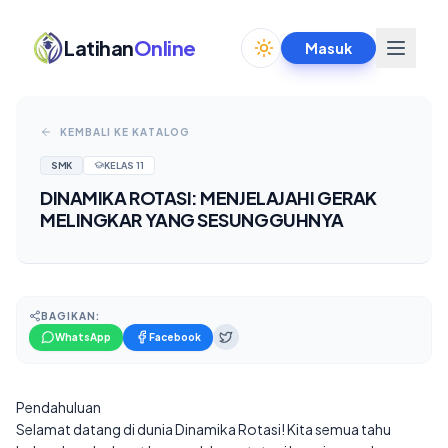
Latihan
Online
Masuk
Toggle theme
KEMBALI KE KATALOG
SMK
KELAS
11
DINAMIKA ROTASI: MENJELAJAHI GERAK
MELINGKAR YANG SESUNGGUHNYA
BAGIKAN:
WhatsApp
Facebook
Pendahuluan
Selamat datang di dunia Dinamika Rotasi! Kita semua tahu