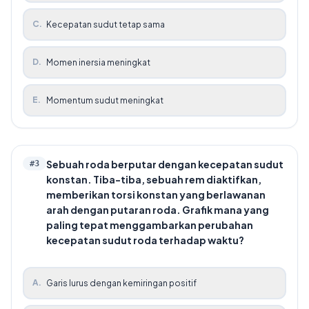
C
.
Kecepatan sudut tetap sama
D
.
Momen inersia meningkat
E
.
Momentum sudut meningkat
Sebuah roda berputar dengan kecepatan sudut
#
3
konstan. Tiba-tiba, sebuah rem diaktifkan,
memberikan torsi konstan yang berlawanan
arah dengan putaran roda. Grafik mana yang
paling tepat menggambarkan perubahan
kecepatan sudut roda terhadap waktu?
A
.
Garis lurus dengan kemiringan positif