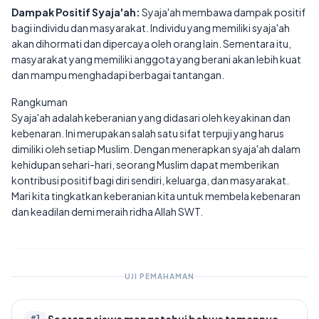
Dampak Positif Syaja'ah:
Syaja'ah membawa dampak positif
bagi individu dan masyarakat. Individu yang memiliki syaja'ah
akan dihormati dan dipercaya oleh orang lain. Sementara itu,
masyarakat yang memiliki anggota yang berani akan lebih kuat
dan mampu menghadapi berbagai tantangan.
Rangkuman
Syaja'ah adalah keberanian yang didasari oleh keyakinan dan
kebenaran. Ini merupakan salah satu sifat terpuji yang harus
dimiliki oleh setiap Muslim. Dengan menerapkan syaja'ah dalam
kehidupan sehari-hari, seorang Muslim dapat memberikan
kontribusi positif bagi diri sendiri, keluarga, dan masyarakat.
Mari kita tingkatkan keberanian kita untuk membela kebenaran
dan keadilan demi meraih ridha Allah SWT.
UJI PEMAHAMAN
Seorang siswa mengetahui bahwa temannya
#
1