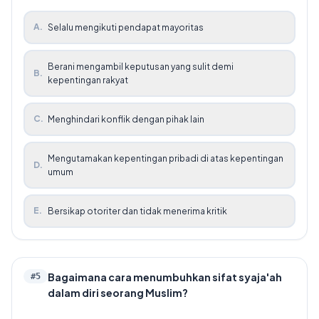
A
.
Selalu mengikuti pendapat mayoritas
Berani mengambil keputusan yang sulit demi
B
.
kepentingan rakyat
C
.
Menghindari konflik dengan pihak lain
Mengutamakan kepentingan pribadi di atas kepentingan
D
.
umum
E
.
Bersikap otoriter dan tidak menerima kritik
Bagaimana cara menumbuhkan sifat syaja'ah
#
5
dalam diri seorang Muslim?