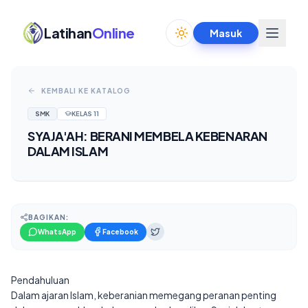
Latihan
Online
Masuk
Toggle theme
KEMBALI KE KATALOG
SMK
KELAS
11
SYAJA'AH: BERANI MEMBELA KEBENARAN
DALAM ISLAM
BAGIKAN:
WhatsApp
Facebook
Pendahuluan
Dalam ajaran Islam, keberanian memegang peranan penting