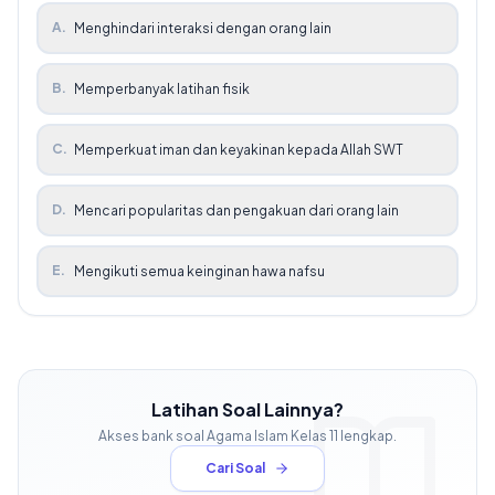
A
.
Menghindari interaksi dengan orang lain
B
.
Memperbanyak latihan fisik
C
.
Memperkuat iman dan keyakinan kepada Allah SWT
D
.
Mencari popularitas dan pengakuan dari orang lain
E
.
Mengikuti semua keinginan hawa nafsu
Latihan Soal Lainnya?
Akses bank soal
Agama Islam
Kelas
11
lengkap.
Cari Soal