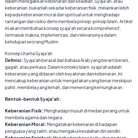
dalam menegakkan kebenaran dan keadilan. Syaja'ah, atau
keberanian, bukanlah sekadar keberanian fisik, melainkan lebih
kepada keberanian moral dan spiritual untuk menghadapi
tantangan dan risiko demi membela prinsip-prinsip Islam. Artikel
ini akan membahas konsep syaja'ah secara komprehensif,
termasuk makna, implementasi, dan relevansinya dalam
kehidupan seorang Muslim.
Konsep Utama Syaja'ah
Definisi:
Syaja'ah berasal dari bahasa Arab yang berarti berani,
gagah, atau perkasa. Dalam konteks Islam, syaja'ah adalah
keberanian yang didasari oleh keyakinan dan kebenaran. Ini
mencakup keberanian untuk mengatakan yang benar meskipun
pahit, membela yang lemah, dan menentang kemungkaran.
Bentuk-bentuk Syaja'ah:
Keberanian Fisik:
Menghadapi musuh di medan perang untuk
membela agama dan negara.
Keberanian Moral:
Mengatakan kebenaran di hadapan
penguasa yang zalim, atau mengakui kesalahan diri sendiri.
Keberanian Spiritual:
Menghadapi hawa nafsu dan godaan