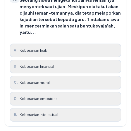
menyontek saat ujian. Meskipun dia takut akan
dijauhi teman-temannya, dia tetap melaporkan
kejadian tersebut kepada guru. Tindakan siswa
ini mencerminkan salah satu bentuk syaja'ah,
yaitu...
A
.
Keberanian fisik
B
.
Keberanian finansial
C
.
Keberanian moral
D
.
Keberanian emosional
E
.
Keberanian intelektual