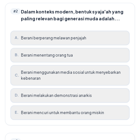
Dalam konteks modern, bentuk syaja'ah yang
#
2
paling relevan bagi generasi muda adalah...
A
.
Berani berperang melawan penjajah
B
.
Berani menentang orang tua
Berani menggunakan media sosial untuk menyebarkan
C
.
kebenaran
D
.
Berani melakukan demonstrasi anarkis
E
.
Berani mencuri untuk membantu orang miskin