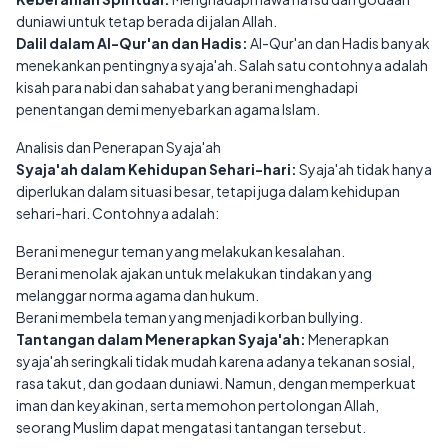
duniawi untuk tetap berada di jalan Allah.
Dalil dalam Al-Qur'an dan Hadis:
Al-Qur'an dan Hadis banyak
menekankan pentingnya syaja'ah. Salah satu contohnya adalah
kisah para nabi dan sahabat yang berani menghadapi
penentangan demi menyebarkan agama Islam.
Analisis dan Penerapan Syaja'ah
Syaja'ah dalam Kehidupan Sehari-hari:
Syaja'ah tidak hanya
diperlukan dalam situasi besar, tetapi juga dalam kehidupan
sehari-hari. Contohnya adalah:
Berani menegur teman yang melakukan kesalahan.
Berani menolak ajakan untuk melakukan tindakan yang
melanggar norma agama dan hukum.
Berani membela teman yang menjadi korban bullying.
Tantangan dalam Menerapkan Syaja'ah:
Menerapkan
syaja'ah seringkali tidak mudah karena adanya tekanan sosial,
rasa takut, dan godaan duniawi. Namun, dengan memperkuat
iman dan keyakinan, serta memohon pertolongan Allah,
seorang Muslim dapat mengatasi tantangan tersebut.