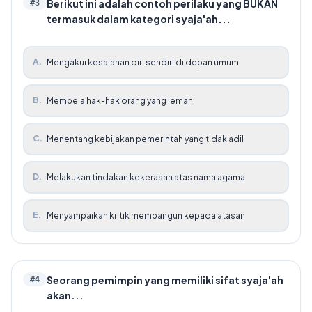
Berikut ini adalah contoh perilaku yang BUKAN
#
3
termasuk dalam kategori syaja'ah...
A
.
Mengakui kesalahan diri sendiri di depan umum
B
.
Membela hak-hak orang yang lemah
C
.
Menentang kebijakan pemerintah yang tidak adil
D
.
Melakukan tindakan kekerasan atas nama agama
E
.
Menyampaikan kritik membangun kepada atasan
Seorang pemimpin yang memiliki sifat syaja'ah
#
4
akan...