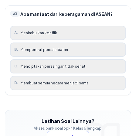
Apa manfaat dari keberagaman di ASEAN?
#
5
A
.
Menimbulkan konflik
B
.
Mempererat persahabatan
C
.
Menciptakan persaingan tidak sehat
D
.
Membuat semua negara menjadi sama
Latihan Soal Lainnya?
Akses bank soal
ppkn
Kelas
6
lengkap.