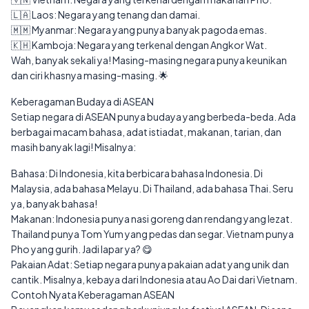
🇱🇦 Laos: Negara yang tenang dan damai.
🇲🇲 Myanmar: Negara yang punya banyak pagoda emas.
🇰🇭 Kamboja: Negara yang terkenal dengan Angkor Wat.
Wah, banyak sekali ya! Masing-masing negara punya keunikan
dan ciri khasnya masing-masing. 🌟
Keberagaman Budaya di ASEAN
Setiap negara di ASEAN punya budaya yang berbeda-beda. Ada
berbagai macam bahasa, adat istiadat, makanan, tarian, dan
masih banyak lagi! Misalnya:
Bahasa: Di Indonesia, kita berbicara bahasa Indonesia. Di
Malaysia, ada bahasa Melayu. Di Thailand, ada bahasa Thai. Seru
ya, banyak bahasa!
Makanan: Indonesia punya nasi goreng dan rendang yang lezat.
Thailand punya Tom Yum yang pedas dan segar. Vietnam punya
Pho yang gurih. Jadi lapar ya? 😋
Pakaian Adat: Setiap negara punya pakaian adat yang unik dan
cantik. Misalnya, kebaya dari Indonesia atau Ao Dai dari Vietnam.
Contoh Nyata Keberagaman ASEAN