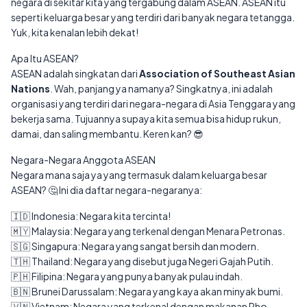
negara di sekitar kita yang tergabung dalam ASEAN. ASEAN itu
seperti keluarga besar yang terdiri dari banyak negara tetangga.
Yuk, kita kenalan lebih dekat!
Apa Itu ASEAN?
ASEAN adalah singkatan dari
Association of Southeast Asian
Nations
. Wah, panjang ya namanya? Singkatnya, ini adalah
organisasi yang terdiri dari negara-negara di Asia Tenggara yang
bekerja sama. Tujuannya supaya kita semua bisa hidup rukun,
damai, dan saling membantu. Keren kan? 😎
Negara-Negara Anggota ASEAN
Negara mana saja ya yang termasuk dalam keluarga besar
ASEAN? 🤔 Ini dia daftar negara-negaranya:
🇮🇩 Indonesia: Negara kita tercinta!
🇲🇾 Malaysia: Negara yang terkenal dengan Menara Petronas.
🇸🇬 Singapura: Negara yang sangat bersih dan modern.
🇹🇭 Thailand: Negara yang disebut juga Negeri Gajah Putih.
🇵🇭 Filipina: Negara yang punya banyak pulau indah.
🇧🇳 Brunei Darussalam: Negara yang kaya akan minyak bumi.
🇻🇳 Vietnam: Negara yang terkenal dengan makanan Pho.