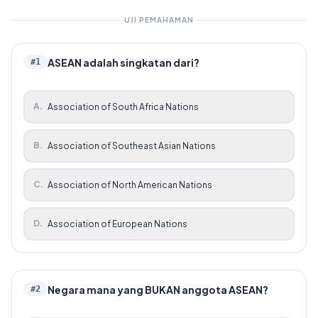
UJI PEMAHAMAN
ASEAN adalah singkatan dari?
#
1
A
.
Association of South Africa Nations
B
.
Association of Southeast Asian Nations
C
.
Association of North American Nations
D
.
Association of European Nations
Negara mana yang BUKAN anggota ASEAN?
#
2