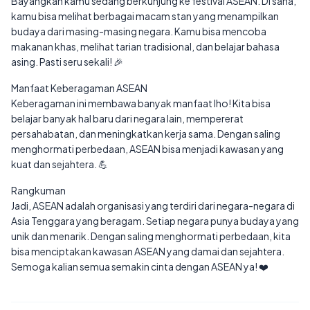
Bayangkan kamu sedang berkunjung ke festival ASEAN. Di sana,
kamu bisa melihat berbagai macam stan yang menampilkan
budaya dari masing-masing negara. Kamu bisa mencoba
makanan khas, melihat tarian tradisional, dan belajar bahasa
asing. Pasti seru sekali! 🎉
Manfaat Keberagaman ASEAN
Keberagaman ini membawa banyak manfaat lho! Kita bisa
belajar banyak hal baru dari negara lain, mempererat
persahabatan, dan meningkatkan kerja sama. Dengan saling
menghormati perbedaan, ASEAN bisa menjadi kawasan yang
kuat dan sejahtera. 💪
Rangkuman
Jadi, ASEAN adalah organisasi yang terdiri dari negara-negara di
Asia Tenggara yang beragam. Setiap negara punya budaya yang
unik dan menarik. Dengan saling menghormati perbedaan, kita
bisa menciptakan kawasan ASEAN yang damai dan sejahtera.
Semoga kalian semua semakin cinta dengan ASEAN ya! ❤️