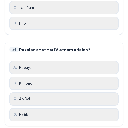
C
.
Tom Yum
D
.
Pho
Pakaian adat dari Vietnam adalah?
#
4
A
.
Kebaya
B
.
Kimono
C
.
Ao Dai
D
.
Batik