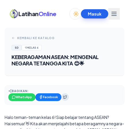
Latihan
Online
Masuk
Toggle theme
KEMBALI KE KATALOG
SD
KELAS
6
KEBERAGAMAN ASEAN: MENGENAL
NEGARA TETANGGA KITA 😊🌟
BAGIKAN:
WhatsApp
Facebook
Halo teman-teman kelas 6! Siap belajar tentang ASEAN?
Hai semua! 👋 Kita akan menjelajahi betapa beragamnya negara-