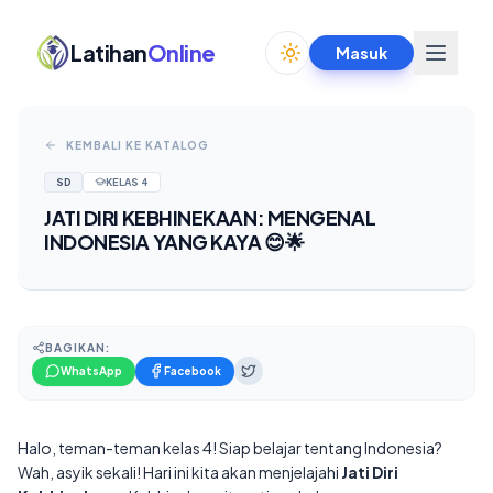
Latihan
Online
Masuk
Toggle theme
KEMBALI KE KATALOG
SD
KELAS
4
JATI DIRI KEBHINEKAAN: MENGENAL
INDONESIA YANG KAYA 😊🌟
BAGIKAN:
WhatsApp
Facebook
Halo, teman-teman kelas 4! Siap belajar tentang Indonesia?
Wah, asyik sekali! Hari ini kita akan menjelajahi
Jati Diri