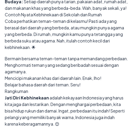
Budaya:
Setiap daerah punya tarian, pakaian adat, rumah adat,
dan makanan khas yang berbeda-beda. Wah, banyak sekali, ya!
Contoh Nyata Kebhinekaan di Sekolah dan Rumah
Coba perhatikan teman-teman di kelasmu! Pasti ada yang
berasal dari daerah yang berbeda, atau mungkin punya agama
yang berbeda. Di rumah, mungkin kamu punya tetangga yang
berbeda suku atau agama. Nah, itulah contoh kecil dari
kebhinekaan. 🌟
Bermain bersama teman-teman tanpa memandang perbedaan.
Menghormati teman yang sedang beribadah sesuai dengan
agamanya.
Mencicipi makanan khas dari daerah lain. Enak, lho!
Belajar bahasa daerah dari teman. Seru!
Rangkuman
Jati Diri Kebhinekaan
adalah kekayaan Indonesia yang harus
kita jaga dan lestarikan. Dengan menghargai perbedaan, kita
bisa hidup rukun dan damai. Ingat, perbedaan itu indah! Seperti
pelangi yang memiliki banyak warna, Indonesia juga indah
karena keberagamannya. 😊