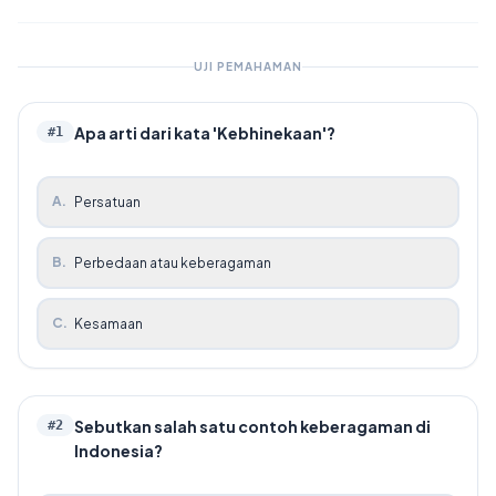
UJI PEMAHAMAN
Apa arti dari kata 'Kebhinekaan'?
#
1
A
.
Persatuan
B
.
Perbedaan atau keberagaman
C
.
Kesamaan
Sebutkan salah satu contoh keberagaman di
#
2
Indonesia?