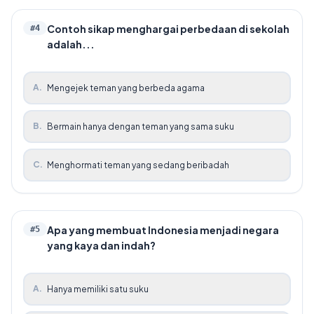
Contoh sikap menghargai perbedaan di sekolah
#
4
adalah...
A
.
Mengejek teman yang berbeda agama
B
.
Bermain hanya dengan teman yang sama suku
C
.
Menghormati teman yang sedang beribadah
Apa yang membuat Indonesia menjadi negara
#
5
yang kaya dan indah?
A
.
Hanya memiliki satu suku