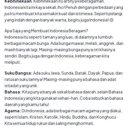
Kebhinekaan
. Kebhinekaan itu artinya keberagaman.
Indonesia kita ini kaya sekali, lho! Penuh dengan perbedaan yang
justru membuat kita semakin kuat dan istimewa. Seperti pelangi
yang indah dengan banyak warna, begitu juga Indonesia! 😊
Apa Saja yang Membuat Indonesia Beragam?
Indonesia itu seperti taman yang luas, di dalamnya tumbuh
berbagai macam bunga. Ada bunga mawar, melati, anggrek, dan
masih banyak lagi. Masing-masing bunga punya ciri khasnya
sendiri. Begitu juga dengan Indonesia, keberagaman kita
meliputi:
Suku Bangsa:
Ada suku Jawa, Sunda, Batak, Dayak, Papua, dan
ratusan suku lainnya! Masing-masing punya bahasa dan adat
istiadat yang unik.
Bahasa:
Kita punya banyak sekali bahasa daerah, selain Bahasa
Indonesia yang kita gunakan sehari-hari. Coba sebutkan bahasa
daerah yang kamu tahu!
Agama:
Di Indonesia, ada berbagai macam agama yang diakui,
seperti Islam, Kristen, Katolik, Hindu, Buddha, dan Konghucu.
Kita semua hidup rukun dan saling menghormati.