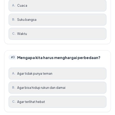
A
.
Cuaca
B
.
Suku bangsa
C
.
Waktu
Mengapa kita harus menghargai perbedaan?
#
3
A
.
Agar tidak punya teman
B
.
Agar bisa hidup rukun dan damai
C
.
Agar terlihat hebat