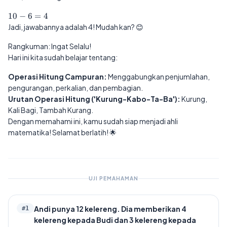
3
...
=
10
10
−
6
=
4
6
-
Jadi, jawabannya adalah 4! Mudah kan? 😊
6
=
Rangkuman: Ingat Selalu!
4
Hari ini kita sudah belajar tentang:
Operasi Hitung Campuran:
Menggabungkan penjumlahan,
pengurangan, perkalian, dan pembagian.
Urutan Operasi Hitung ('Kurung-Kabo-Ta-Ba'):
Kurung,
Kali Bagi, Tambah Kurang.
Dengan memahami ini, kamu sudah siap menjadi ahli
matematika! Selamat berlatih! 🌟
UJI PEMAHAMAN
Andi punya 12 kelereng. Dia memberikan 4
#
1
kelereng kepada Budi dan 3 kelereng kepada