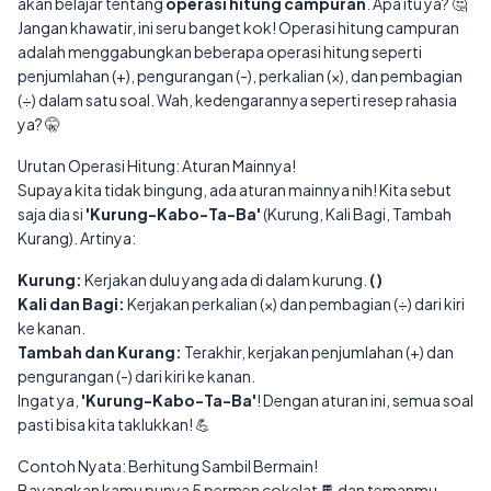
akan belajar tentang
operasi hitung campuran
. Apa itu ya? 🤔
Jangan khawatir, ini seru banget kok! Operasi hitung campuran
adalah menggabungkan beberapa operasi hitung seperti
penjumlahan (+), pengurangan (-), perkalian (×), dan pembagian
(÷) dalam satu soal. Wah, kedengarannya seperti resep rahasia
ya? 🤫
Urutan Operasi Hitung: Aturan Mainnya!
Supaya kita tidak bingung, ada aturan mainnya nih! Kita sebut
saja dia si
'Kurung-Kabo-Ta-Ba'
(Kurung, Kali Bagi, Tambah
Kurang). Artinya:
Kurung:
Kerjakan dulu yang ada di dalam kurung.
( )
Kali dan Bagi:
Kerjakan perkalian (×) dan pembagian (÷) dari kiri
ke kanan.
Tambah dan Kurang:
Terakhir, kerjakan penjumlahan (+) dan
pengurangan (-) dari kiri ke kanan.
Ingat ya,
'Kurung-Kabo-Ta-Ba'
! Dengan aturan ini, semua soal
pasti bisa kita taklukkan! 💪
Contoh Nyata: Berhitung Sambil Bermain!
Bayangkan kamu punya 5 permen cokelat 🍫 dan temanmu