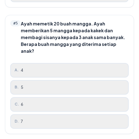
Ayah memetik 20 buah mangga. Ayah
#
5
memberikan 5 mangga kepada kakek dan
membagi sisanya kepada 3 anak sama banyak.
Berapa buah mangga yang diterima setiap
anak?
A
.
4
B
.
5
C
.
6
D
.
7