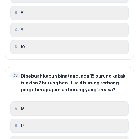
B
.
8
C
.
9
D
.
10
Di sebuah kebun binatang, ada 15 burung kakak
#
3
tua dan 7 burung beo. Jika 4 burung terbang
pergi, berapa jumlah burung yang tersisa?
A
.
16
B
.
17