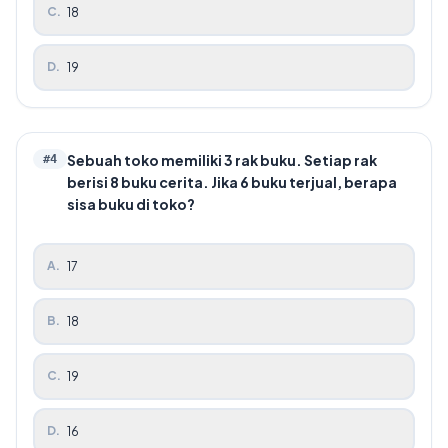
C
.
18
D
.
19
Sebuah toko memiliki 3 rak buku. Setiap rak
#
4
berisi 8 buku cerita. Jika 6 buku terjual, berapa
sisa buku di toko?
A
.
17
B
.
18
C
.
19
D
.
16