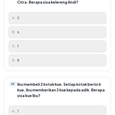
Citra. Berapa sisa kelereng Andi?
A
.
5
B
.
6
C
.
7
D
.
8
Ibu membeli 2 kotak kue. Setiap kotak berisi 6
#
2
kue. Ibu memberikan 3 kue kepada adik. Berapa
sisa kue Ibu?
A
.
7