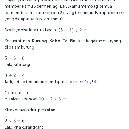
memberi kamu 3 permen lagi. Lalu, kamu membagi semua
permen itu sama rata kepada 2 orang temanmu. Berapa permen
yang didapat setiap temanmu?
(5
Soalnya bisa kita tulis begini:
(
5
+
3
)
÷
2
=
...
+
Sesuai aturan
'Kurung-Kabo-Ta-Ba'
3)
, kita kerjakan dulu yang
÷
di dalam kurung:
2
5
5
+
3
=
8
=
+
...
Lalu, kita bagi:
3
=
8
8
÷
2
=
4
8
÷
Jadi, setiap temanmu mendapat 4 permen! Yey! 🎉
2
=
Contoh Lain:
4
10
Misalkan ada soal:
10
−
2
×
3
=
...
-
Kita kerjakan dulu perkalian:
2
×
2
2
×
3
=
6
3
×
Lalu, kita kurangkan:
=