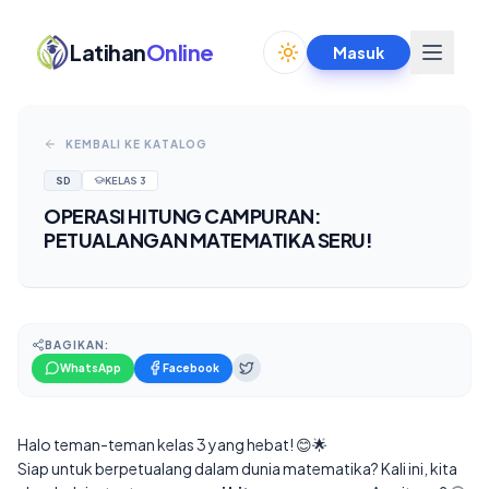
Latihan
Online
Masuk
Toggle theme
KEMBALI KE KATALOG
SD
KELAS
3
OPERASI HITUNG CAMPURAN:
PETUALANGAN MATEMATIKA SERU!
BAGIKAN:
WhatsApp
Facebook
Halo teman-teman kelas 3 yang hebat! 😊🌟
Siap untuk berpetualang dalam dunia matematika? Kali ini, kita