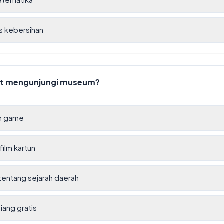
s kebersihan
t mengunjungi museum?
n game
film kartun
 tentang sejarah daerah
iang gratis