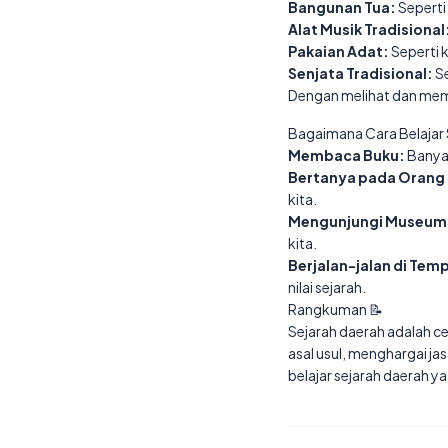
Bangunan Tua:
Seperti
Alat Musik Tradisional
Pakaian Adat:
Seperti k
Senjata Tradisional:
Se
Dengan melihat dan mempe
Bagaimana Cara Belajar 
Membaca Buku:
Banyak
Bertanya pada Orang 
kita.
Mengunjungi Museum
kita.
Berjalan-jalan di Tem
nilai sejarah.
Rangkuman 📝
Sejarah daerah adalah ce
asal usul, menghargai j
belajar sejarah daerah ya