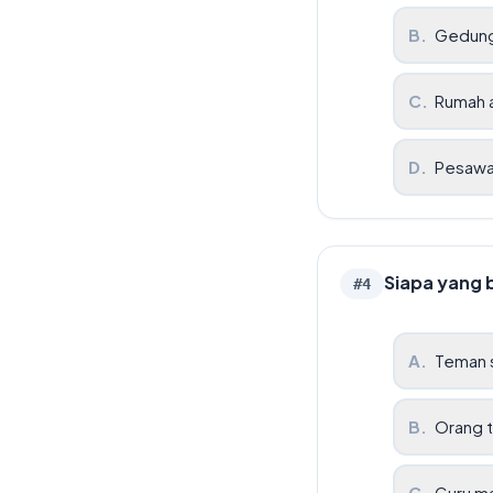
B
.
Gedung
C
.
Rumah 
D
.
Pesawa
Siapa yang b
#
4
A
.
Teman 
B
.
Orang t
C
.
Guru m