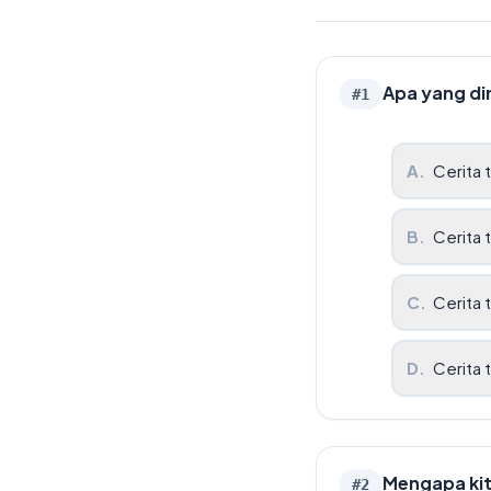
Apa yang di
#
1
A
.
Cerita
B
.
Cerita 
C
.
Cerita 
D
.
Cerita
Mengapa kit
#
2