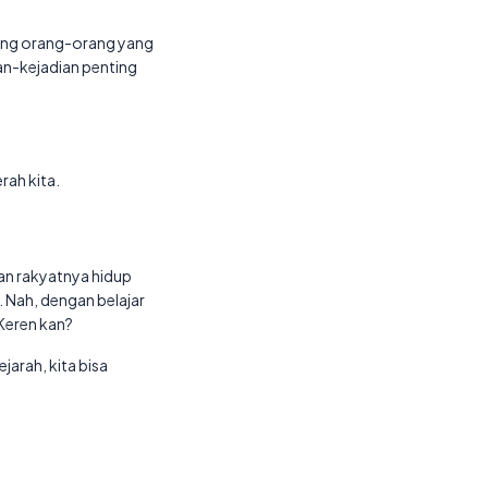
ntang orang-orang yang
ian-kejadian penting
rah kita.
dan rakyatnya hidup
Nah, dengan belajar
 Keren kan?
arah, kita bisa