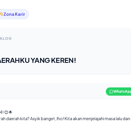
Zona Karir
TALOG
AERAHKU YANG KEREN!
WhatsAp
4! 😊🌟
arah daerah kita? Asyik banget, lho! Kita akan menjelajahi masa lalu d