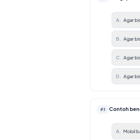
A
.
Agar bi
B
.
Agar bi
C
.
Agar bi
D
.
Agar bi
Contoh bend
#
3
A
.
Mobil b