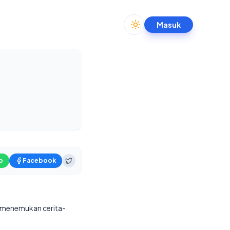
Masuk
Toggle theme
p
Facebook
an menemukan cerita-