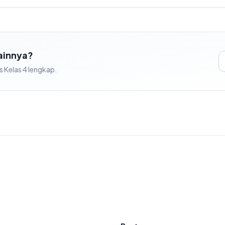
Lainnya?
s
Kelas
4
lengkap.