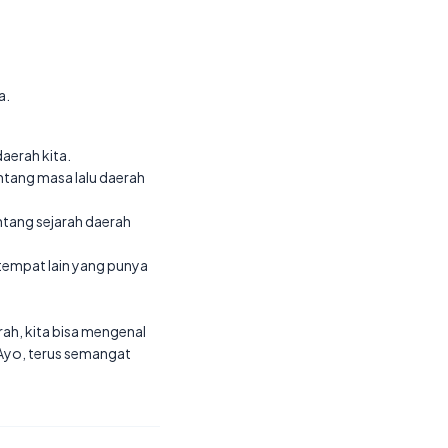
a.
aerah kita.
ntang masa lalu daerah
ntang sejarah daerah
tempat lain yang punya
rah, kita bisa mengenal
 Ayo, terus semangat