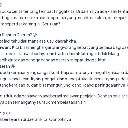
🤔
ti buku cerita tentang tempat tinggal kita. Di dalamnya ada kisah te
ini, bagaimana mereka hidup, apa saja yang mereka lakukan, dan kejad
 seperti sekarang ini. Seru kan?
r Sejarah Daerah? 🧐
ta jadi tahu dari mana asal usul daerah kita.
awan:
Kita bisa menghargai orang-orang hebat yang berjasa bagi dae
bisa melestarikan budaya dan tradisi daerah kita agar tidak hilang.
 lebih cinta dan bangga dengan daerah tempat tinggal kita.
aerah 🤩
lu ada kerajaan yang sangat kuat. Raja dan ratunya sangat bijaksana 
un candi-candi yang megah dan menciptakan kesenian yang indah. 
tentang kerajaan itu dan bisa mengunjungi candi-candi peninggalannya.
u dulu ada pahlawan yang berani melawan penjajah. Dengan belajar sej
ya dan semangatnya untuk membela tanah air.
 🏺📜
bersejarah di daerah kita. Contohnya: