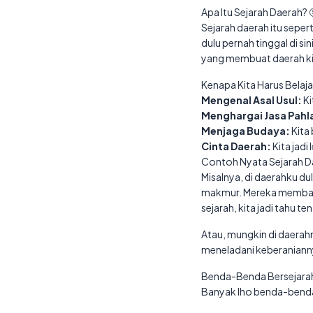
Apa Itu Sejarah Daerah? 
Sejarah daerah itu seper
dulu pernah tinggal di s
yang membuat daerah kita
Kenapa Kita Harus Belaja
Mengenal Asal Usul:
Ki
Menghargai Jasa Pahl
Menjaga Budaya:
Kita 
Cinta Daerah:
Kita jadi
Contoh Nyata Sejarah D
Misalnya, di daerahku du
makmur. Mereka membang
sejarah, kita jadi tahu 
Atau, mungkin di daerahm
meneladani keberaniann
Benda-Benda Bersejarah
Banyak lho benda-benda 