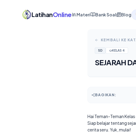
Latihan
Online
Materi
Bank Soal
Blog
KEMBALI KE KA
SD
KELAS
4
SEJARAH D
BAGIKAN:
Hai Teman-Teman Kelas 
Siap belajar tentang sej
cerita seru. Yuk, mulai!