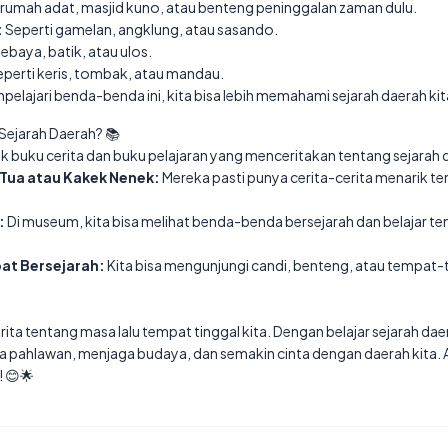
 rumah adat, masjid kuno, atau benteng peninggalan zaman dulu.
:
Seperti gamelan, angklung, atau sasando.
ebaya, batik, atau ulos.
perti keris, tombak, atau mandau.
lajari benda-benda ini, kita bisa lebih memahami sejarah daerah kit
Sejarah Daerah? 📚
 buku cerita dan buku pelajaran yang menceritakan tentang sejarah d
Tua atau Kakek Nenek:
Mereka pasti punya cerita-cerita menarik te
:
Di museum, kita bisa melihat benda-benda bersejarah dan belajar te
pat Bersejarah:
Kita bisa mengunjungi candi, benteng, atau tempat-
rita tentang masa lalu tempat tinggal kita. Dengan belajar sejarah dae
asa pahlawan, menjaga budaya, dan semakin cinta dengan daerah kita.
! 😊🌟