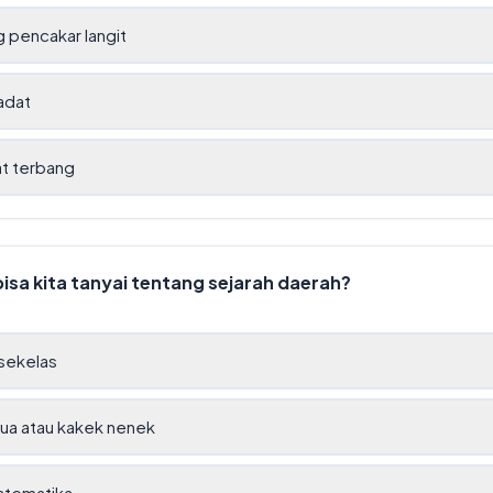
 pencakar langit
adat
t terbang
isa kita tanyai tentang sejarah daerah?
sekelas
ua atau kakek nenek
atematika