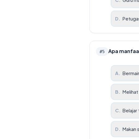
D
.
Petuga
Apa manfaa
#
5
A
.
Bermai
B
.
Melihat 
C
.
Belajar
D
.
Makan s