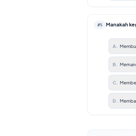
Manakah keg
#
5
A
.
Membua
B
.
Memanc
C
.
Member
D
.
Memban