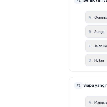
Berikut ini
#
1
A
.
Gunun
B
.
Sungai
C
.
Jalan R
D
.
Hutan
Siapa yang 
#
2
A
.
Manusi