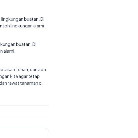
 lingkungan buatan. Di
ntoh lingkungan alami.
gkungan buatan. Di
n alami.
iciptakan Tuhan, dan ada
gan kita agar tetap
 dan rawat tanaman di