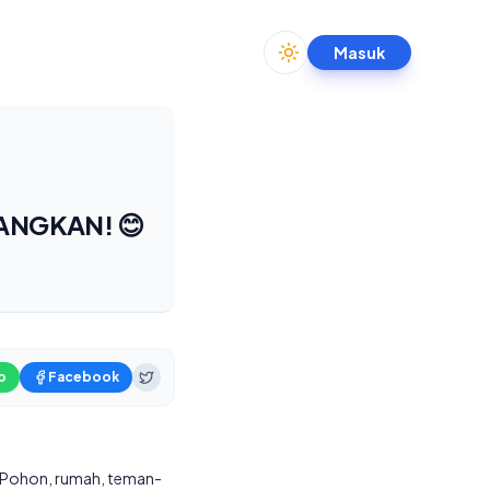
Masuk
Toggle theme
ANGKAN! 😊
p
Facebook
a? Pohon, rumah, teman-