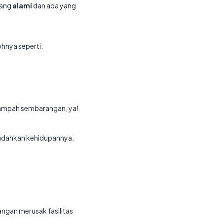
yang
alami
dan ada yang
hnya seperti:
g sampah sembarangan, ya!
mudahkan kehidupannya.
angan merusak fasilitas