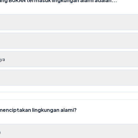
 yang BUKAN termasuk lingkungan alami adalah...
g
aya
menciptakan lingkungan alami?
a