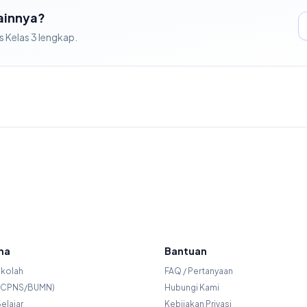
Lainnya?
s
Kelas
3
lengkap.
ma
Bantuan
ekolah
FAQ / Pertanyaan
r (CPNS/BUMN)
Hubungi Kami
elajar
Kebijakan Privasi