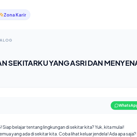
Zona Karir
TALOG
N SEKITARKU YANG ASRI DAN MENYEN
WhatsAp
Siap belajar tentang lingkungan di sekitar kita? Yuk, kita mulai!
semua yang ada di sekitar kita. Coba lihat keluar jendela! Ada apa saj