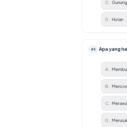
C
.
Gunun
D
.
Hutan
Apa yang ha
#
4
A
.
Membua
B
.
Mencor
C
.
Merawa
D
.
Merusak