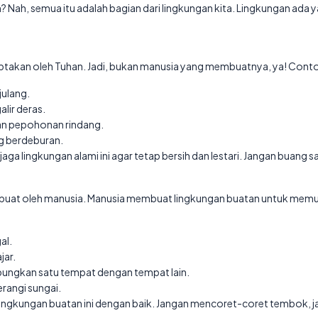
 Nah, semua itu adalah bagian dari lingkungan kita. Lingkungan ada 
ciptakan oleh Tuhan. Jadi, bukan manusia yang membuatnya, ya! Conto
julang.
lir deras.
an pepohonan rindang.
g berdeburan.
jaga lingkungan alami ini agar tetap bersih dan lestari. Jangan buan
dibuat oleh manusia. Manusia membuat lingkungan buatan untuk me
al.
jar.
bungkan satu tempat dengan tempat lain.
angi sungai.
 lingkungan buatan ini dengan baik. Jangan mencoret-coret tembok, j