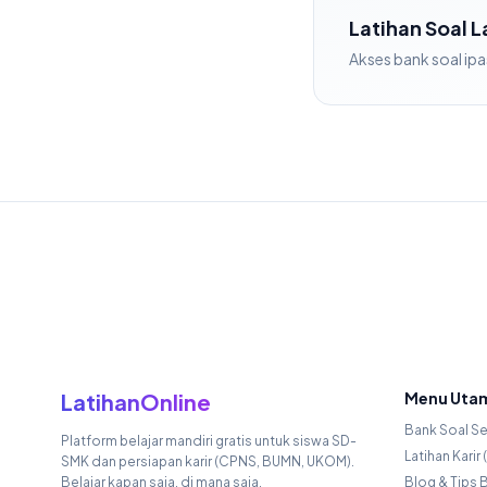
Latihan Soal 
Akses bank soal
ipa
LatihanOnline
Menu Uta
Bank Soal S
Platform belajar mandiri gratis untuk siswa SD-
Latihan Kari
SMK dan persiapan karir (CPNS, BUMN, UKOM).
Belajar kapan saja, di mana saja.
Blog & Tips B