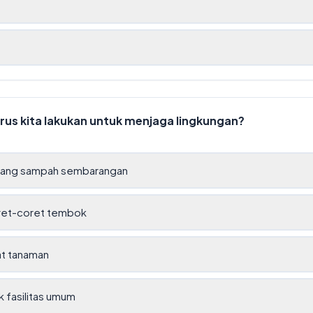
g
rus kita lakukan untuk menjaga lingkungan?
ng sampah sembarangan
et-coret tembok
t tanaman
 fasilitas umum