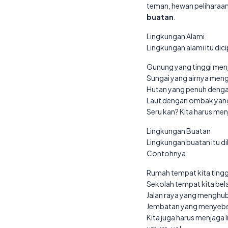
teman, hewan peliharaan?
buatan
.
Lingkungan Alami
Lingkungan alami itu di
Gunung yang tinggi men
Sungai yang airnya menga
Hutan yang penuh deng
Laut dengan ombak yan
Seru kan? Kita harus men
Lingkungan Buatan
Lingkungan buatan itu 
Contohnya:
Rumah tempat kita tingg
Sekolah tempat kita bela
Jalan raya yang menghu
Jembatan yang menyeber
Kita juga harus menjaga