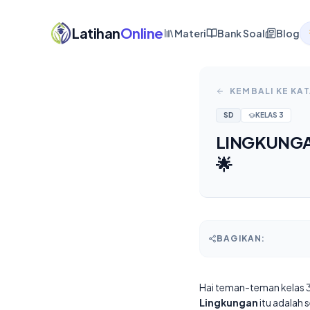
Latihan
Online
Materi
Bank Soal
Blog
KEMBALI KE KA
SD
KELAS
3
LINGKUNGA
🌟
BAGIKAN:
Hai teman-teman kelas 3! 
Lingkungan
itu adalah 