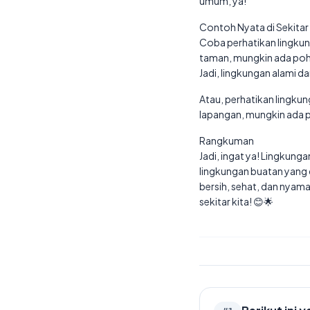
umum, ya!
Contoh Nyata di Sekitar 
Coba perhatikan lingkun
taman, mungkin ada poho
Jadi, lingkungan alami d
Atau, perhatikan lingku
lapangan, mungkin ada p
Rangkuman
Jadi, ingat ya! Lingkung
lingkungan buatan yang 
bersih, sehat, dan nyam
sekitar kita! 😊🌟