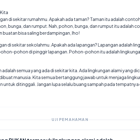
Kita
gan di sekitar rumahmu. Apakah ada taman? Taman itu adalah contoh
n, bunga, dan rumput. Nah, pohon, bunga, dan rumput itu adalah co
an buatan bisa saling berdampingan, lho!
ngan di sekitar sekolahmu. Apakah ada lapangan? Lapangan adalah lin
ohon-pohon di pinggir lapangan. Pohon-pohon itu adalah lingkunga
an adalah semua yang ada di sekitar kita. Ada lingkungan alami yang d
dibuat manusia. Kita semua bertanggung jawab untuk menjaga lingkun
an untuk ditinggali. Jangan lupa selalu buang sampah pada tempatnya
UJI PEMAHAMAN