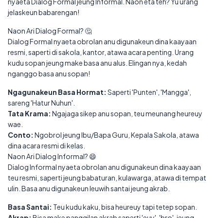
nyaeta Dialog Formal jeung Informal. Naon eta teh? Yu urang
jelaskeun babarengan!
Naon Ari Dialog Formal? 🤔
Dialog Formal nyaeta obrolan anu digunakeun dina kaayaan
resmi, saperti di sakola, kantor, atawa acara penting. Urang
kudu sopan jeung make basa anu alus. Elingan nya, kedah
nganggo basa anu sopan!
Ngagunakeun Basa Hormat:
Saperti 'Punten', 'Mangga',
sareng 'Hatur Nuhun'.
Tata Krama:
Ngajaga sikep anu sopan, teu meunang heureuy
wae.
Conto:
Ngobrol jeung Ibu/Bapa Guru, Kepala Sakola, atawa
dina acara resmi di kelas.
Naon Ari Dialog Informal? 😄
Dialog Informal nyaeta obrolan anu digunakeun dina kaayaan
teu resmi, saperti jeung babaturan, kulawarga, atawa di tempat
ulin. Basa anu digunakeun leuwih santai jeung akrab.
Basa Santai:
Teu kudu kaku, bisa heureuy tapi tetep sopan.
Akrap:
Bisa make panggilan akrab saperti 'euy', 'bro', jeung