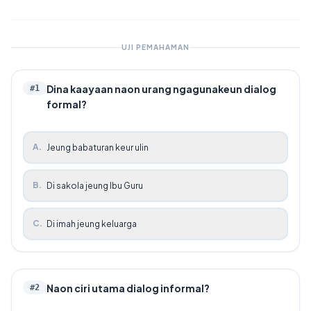
UJI PEMAHAMAN
Dina kaayaan naon urang ngagunakeun dialog
#
1
formal?
A
.
Jeung babaturan keur ulin
B
.
Di sakola jeung Ibu Guru
C
.
Di imah jeung keluarga
Naon ciri utama dialog informal?
#
2