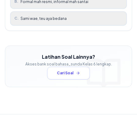
B
.
Formal mah resmi, informal mah santai
C
.
Sami wae, teu aya bedana
Latihan Soal Lainnya?
Akses bank soal
bahasa_sunda
Kelas
6
lengkap.
Cari Soal