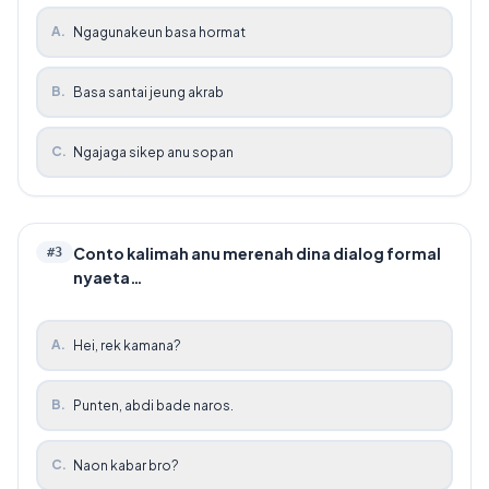
A
.
Ngagunakeun basa hormat
B
.
Basa santai jeung akrab
C
.
Ngajaga sikep anu sopan
Conto kalimah anu merenah dina dialog formal
#
3
nyaeta…
A
.
Hei, rek kamana?
B
.
Punten, abdi bade naros.
C
.
Naon kabar bro?