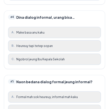
Dina dialog informal, urang bisa…
#
4
A
.
Make basa anu kaku
B
.
Heureuy tapi tetep sopan
C
.
Ngobrol jeung Ibu Kepala Sekolah
Naon bedana dialog formal jeung informal?
#
5
A
.
Formal mah sok heureuy, informal mah kaku