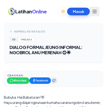
Latihan
Online
Masuk
Toggle theme
KEMBALI KE KATALOG
SD
KELAS
6
DIALOG FORMAL JEUNG INFORMAL:
NGOBROL ANU MERENAH 😊🌟
BAGIKAN:
WhatsApp
Facebook
Bubuka: Hai Babaturan! 👋
Hayu urang diajar ngeunaan kumaha carana ngobrol anu bener,