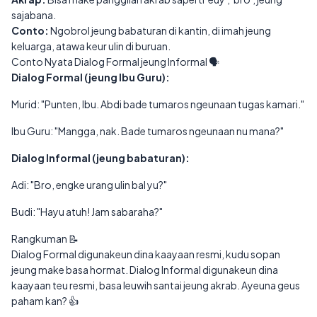
sajabana.
Conto:
Ngobrol jeung babaturan di kantin, di imah jeung
keluarga, atawa keur ulin di buruan.
Conto Nyata Dialog Formal jeung Informal 🗣️
Dialog Formal (jeung Ibu Guru):
Murid: "Punten, Ibu. Abdi bade tumaros ngeunaan tugas kamari."
Ibu Guru: "Mangga, nak. Bade tumaros ngeunaan nu mana?"
Dialog Informal (jeung babaturan):
Adi: "Bro, engke urang ulin bal yu?"
Budi: "Hayu atuh! Jam sabaraha?"
Rangkuman 📝
Dialog Formal digunakeun dina kaayaan resmi, kudu sopan
jeung make basa hormat. Dialog Informal digunakeun dina
kaayaan teu resmi, basa leuwih santai jeung akrab. Ayeuna geus
paham kan? 👍