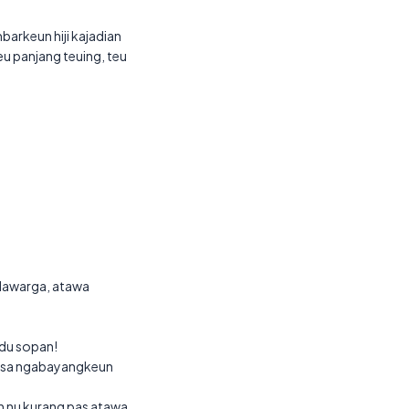
barkeun hiji kajadian
u panjang teuing, teu
ulawarga, atawa
udu sopan!
 bisa ngabayangkeun
ah nu kurang pas atawa