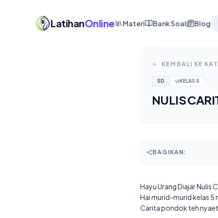
Latihan
Online
Materi
Bank Soal
Blog
KEMBALI KE KA
SD
KELAS
5
NULIS CARI
BAGIKAN:
Hayu Urang Diajar Nulis 
Hai murid-murid kelas 5 n
Carita pondok teh nyaeta