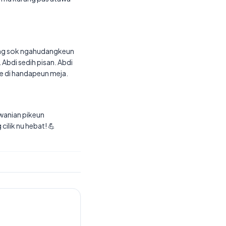
elang sok ngahudangkeun
 Abdi sedih pisan. Abdi
re di handapeun meja.
awanian pikeun
ilik nu hebat! 💪