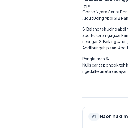
typo.
Conto Nyata Carita Pon
Judul: Ucing Abdi Si Bela
Si Belang teh ucing abdi
abdi ku cara ngaguar kana
neangan Si Belang ka ung
Abdi bungah pisan! Abdi 
Rangkuman 📝
Nulis carita pondok teh 
ngedalkeun eta sadayana 
Naon nu dim
#
1