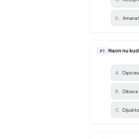
D
.
Amanat
Naon nu kud
#
3
A
.
Dipice
B
.
Dibaca 
C
.
Dijual k