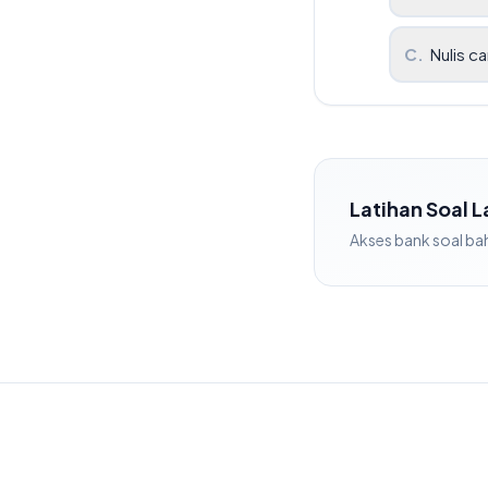
C
.
Nulis ca
Latihan Soal 
Akses bank soal
ba