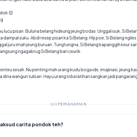
dok 😊
ng
 nu lucu pisan. Buluna belang hideung jeung bodas. Unggal isuk, Si B
 dampal suku. Abdi resep pisan ka Si Belang. Hiji poe, Si Belang ngiles.
gal juru imah jeung buruan. Tungtungna, Si Belang kapanggih keur sa
langsung ngagabrug Si Belang bari ceurik.
henteu sesah. Nu penting mah urang kudu boga ide, imajinasi, jeung k
dina wangun tulisan. Hayu urang loba latihan sangkan jadi pangarang c
UJI PEMAHAMAN
aksud carita pondok teh?