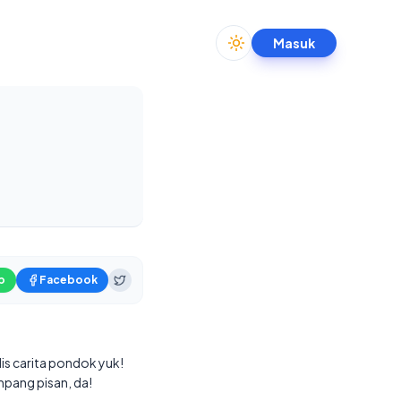
Masuk
Toggle theme
p
Facebook
ulis carita pondok yuk!
mpang pisan, da!