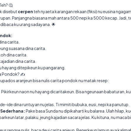
Teh? 🤔
k disebut
cerpen
teh nyaeta karangan rekaan (fiksi) nu eusina ngagam
rupan. Panjangna biasana mah antara 500 nepi ka 5000 kecap. Jadi, te
 dibaca ku urang sadayana. 🌟
ondok:
na carita.
ung suasana dina carita.
oh dina carita.
jadian dina carita.
u hayang ditepikeun ku pangarang.
ta Pondok? ✍️
supados aranjeun bisa nulis carita pondok nu matak resep:
:
Pikirkeun naon nu hayang dicaritakeun. Bisa ngeunaan babaturan, k
de-ide dina runtuyan nu jelas. Ti mimiti bubuka, eusi, nepi ka panutup.
 Sederhana:
Pake basa Sunda nu dipikaharti ku balarea. Ulah hilap, k
rkeun latar, palaku, jeung kajadian sacara jelas. Ku kituna, nu maca
us rengse nulis, baca deui carita anjeun. Benerkeun lamun aya kalim