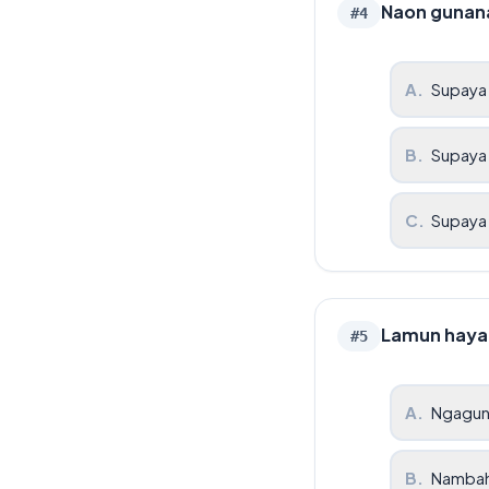
Naon gunana 
#
4
A
.
Supaya 
B
.
Supaya 
C
.
Supaya
Lamun hayan
#
5
A
.
Ngaguna
B
.
Nambaha