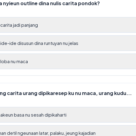
nyieun outline dina nulis carita pondok?
carita jadi panjang
ide-ide disusun dina runtuyan nu jelas
 loba nu maca
g carita urang dipikaresep ku nu maca, urang kudu...
keun basa nu sesah dipikaharti
n detil ngeunaan latar, palaku, jeung kajadian