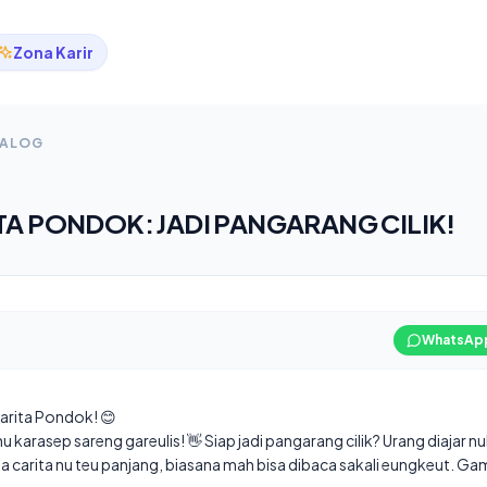
Zona Karir
TALOG
TA PONDOK: JADI PANGARANG CILIK!
WhatsAp
Carita Pondok! 😊
u karasep sareng gareulis! 👋 Siap jadi pangarang cilik? Urang diajar n
 carita nu teu panjang, biasana mah bisa dibaca sakali eungkeut. Ga