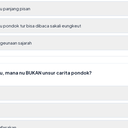
nu panjang pisan
nu pondok tur bisa dibaca sakali eungkeut
ngeunaan sajarah
eu, mana nu
BUKAN
unsur carita pondok?
Masakan