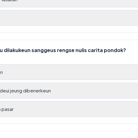
u dilakukeun sanggeus rengse nulis carita pondok?
un
deui jeung dibenerkeun
a pasar