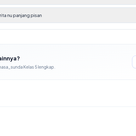
rita nu panjang pisan
Lainnya?
hasa_sunda
Kelas
5
lengkap.