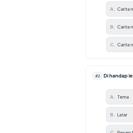
A
.
Carita 
B
.
Carita 
C
.
Carita 
Di handap i
#
2
A
.
Tema
B
.
Latar
C
.
Resep 