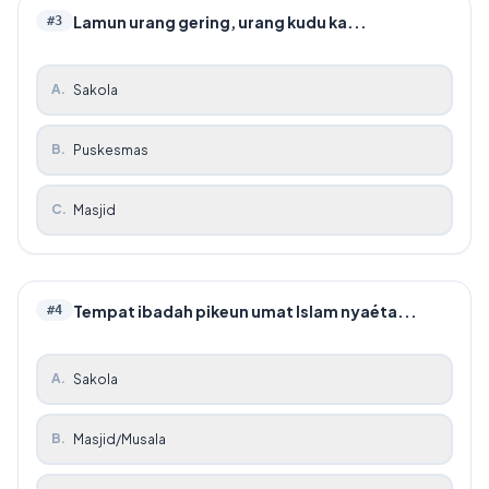
Lamun urang gering, urang kudu ka...
#
3
A
.
Sakola
B
.
Puskesmas
C
.
Masjid
Tempat ibadah pikeun umat Islam nyaéta...
#
4
A
.
Sakola
B
.
Masjid/Musala