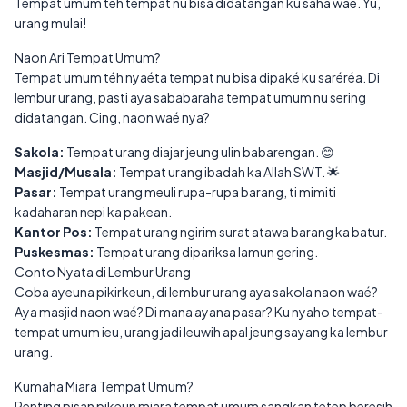
Tempat umum téh tempat nu bisa didatangan ku saha waé. Yu,
urang mulai!
Naon Ari Tempat Umum?
Tempat umum téh nyaéta tempat nu bisa dipaké ku saréréa. Di
lembur urang, pasti aya sababaraha tempat umum nu sering
didatangan. Cing, naon waé nya?
Sakola:
Tempat urang diajar jeung ulin babarengan. 😊
Masjid/Musala:
Tempat urang ibadah ka Allah SWT. 🌟
Pasar:
Tempat urang meuli rupa-rupa barang, ti mimiti
kadaharan nepi ka pakean.
Kantor Pos:
Tempat urang ngirim surat atawa barang ka batur.
Puskesmas:
Tempat urang dipariksa lamun gering.
Conto Nyata di Lembur Urang
Coba ayeuna pikirkeun, di lembur urang aya sakola naon waé?
Aya masjid naon waé? Di mana ayana pasar? Ku nyaho tempat-
tempat umum ieu, urang jadi leuwih apal jeung sayang ka lembur
urang.
Kumaha Miara Tempat Umum?
Penting pisan pikeun miara tempat umum sangkan tetep beresih