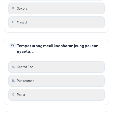
B
.
Sakola
C
.
Masjid
Tempat urang meuli kadaharan jeung pakean
#
2
nyaéta...
A
.
Kantor Pos
B
.
Puskesmas
C
.
Pasar