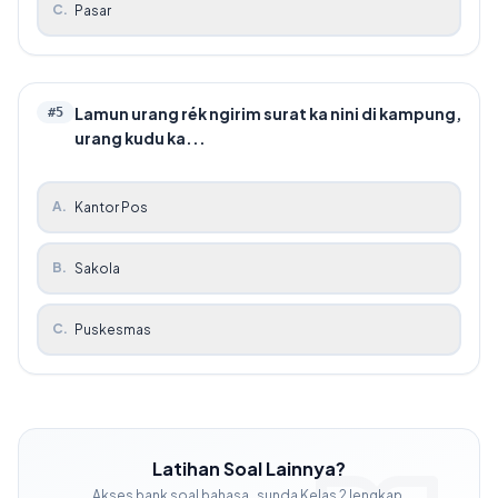
C
.
Pasar
Lamun urang rék ngirim surat ka nini di kampung,
#
5
urang kudu ka...
A
.
Kantor Pos
B
.
Sakola
C
.
Puskesmas
Latihan Soal Lainnya?
Akses bank soal
bahasa_sunda
Kelas
2
lengkap.