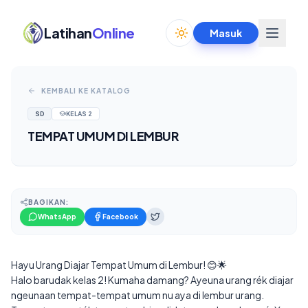
Latihan
Online
Masuk
Toggle theme
KEMBALI KE KATALOG
SD
KELAS
2
TEMPAT UMUM DI LEMBUR
BAGIKAN:
WhatsApp
Facebook
Hayu Urang Diajar Tempat Umum di Lembur! 😊🌟
Halo barudak kelas 2! Kumaha damang? Ayeuna urang rék diajar
ngeunaan tempat-tempat umum nu aya di lembur urang.