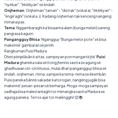
"nyèbar", "èkèlèyan" sè èndah.
Onjheman
: Onjheman "taman" - "distrak" (vokal a), "èkèlèyan" -
"èngè'aghi" (vokal a, i). Kadang onjheman tak kenceng nangeng
ritmana pas.
Tema
: Nggambaraghi ka'bisaanna alam (bunga melati) sareng
pangrasa kagum.
Pangangguy Bhisa
: Ngangguy "Bunga melor pote" sè bisa
makennè' gambaran sè jernih.
Rangkuman Puisi Madura
Dheri pènjelâsân è attas, sampeyan pon mangartè jhè'
Puisi
Madura
ghaneka sala settong jhennis sastra se agung sè
ghadhuwan ciri-ciri khusus, mulai dhari pangangguy bhisa sè
èndah, onjheman, ritma, sampei ka tema-tema se èkembân.
Puisi paneka bânnè sakadar katorogan, nangèng jugâk bisa
makennè' pesan-pesan sè berharga. Moga-moga sampeyan
sadhaja bisa malestarèaghi tor mènangka sastra Madura se
agung paneka. Terros ajar tor malèngghi! 😊📚