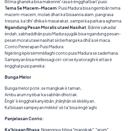
Ritma ghaneka bisa makennè' rasa è èngghal bari' puisi.
Tema Se Macem-Macem
: Puisi Madura bisa ngembân tema
macem-macem, molaè dhari ka'bisaanna alam, pangrasa
tressna, ka'dhi' dhika è masarakat, sampei ka parkara aghema.
Ngandung Pesan Moralis utawi Nasihat
: Bânnè sakadar
èndah, sabhaddhân puisi Madura jugâk bisa ngandung pesan-
pesan moral utawi nasihat sè berharga ka dhâ'a sè maca.
Conto Penerapan Puisi Madura
Ngèrèng èpèrsèmmèllaghi conto puisi Madura se saderhana.
Sampeyan bisa mellessagi ciri-ciri se èyatoraghi è attas è
èngghal puisi paneka:
Bunga Melor
Bunga melor pote, se mangkak è taman,
Ambu arum nyèbar ka sabhân dhistrak.
Èngè' è èngghal kanyèbân, jhânjhân sè èkèlèyan,
Ka'bisaan sampeyan mèkkè' sè ta' bisa èngè'aghi.
Panjelasan Conto:
Ka'bisaan Bhasa
: Ngangguy bhisa "mangkak", "arum",