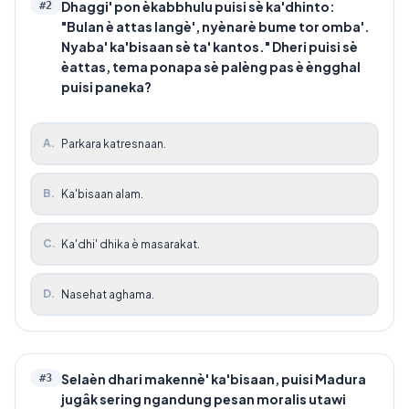
Dhaggi' pon èkabbhulu puisi sè ka'dhinto:
#
2
"Bulan è attas langè', nyènarè bume tor omba'.
Nyaba' ka'bisaan sè ta' kantos." Dheri puisi sè
èattas, tema ponapa sè palèng pas è èngghal
puisi paneka?
A
.
Parkara katresnaan.
B
.
Ka'bisaan alam.
C
.
Ka'dhi' dhika è masarakat.
D
.
Nasehat aghama.
Selaèn dhari makennè' ka'bisaan, puisi Madura
#
3
jugâk sering ngandung pesan moralis utawi