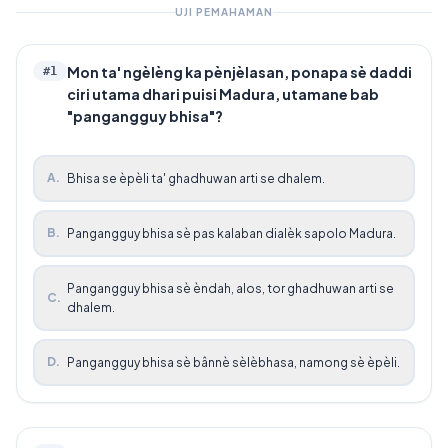
UJI PEMAHAMAN
Mon ta' ngèlèng ka pènjèlasan, ponapa sè daddi
#
1
ciri utama dhari puisi Madura, utamane bab
"pangangguy bhisa"?
A
.
Bhisa se èpèli ta' ghadhuwan arti se dhalem.
B
.
Pangangguy bhisa sè pas kalaban dialèk sapolo Madura.
Pangangguy bhisa sè èndah, alos, tor ghadhuwan arti se
C
.
dhalem.
D
.
Pangangguy bhisa sè bânnè sèlèbhasa, namong sè èpèli.