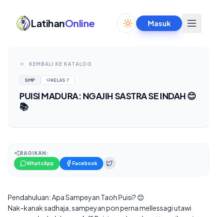
Latihan
Online
Masuk
Toggle theme
KEMBALI KE KATALOG
SMP
KELAS
7
PUISI MADURA: NGAJIH SASTRA SE INDAH 😊
📚
BAGIKAN:
WhatsApp
Facebook
Pendahuluan: Apa Sampeyan Taoh Puisi? 😊
Nak-kanak sadhaja, sampeyan pon perna mellessagi utawi