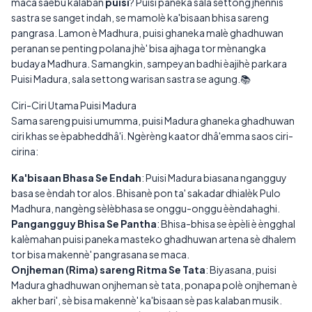
maca saebu kalaban
puisi
? Puisi paneka sala settong jhennis
sastra se sanget indah, se mamolè ka'bisaan bhisa sareng
pangrasa. Lamon è Madhura, puisi ghaneka malè ghadhuwan
peranan se penting polana jhè' bisa ajhaga tor mènangka
budaya Madhura. Samangkin, sampeyan badhi èajihè parkara
Puisi Madura, sala settong warisan sastra se agung.📚
Ciri-Ciri Utama Puisi Madura
Sama sareng puisi umumma, puisi Madura ghaneka ghadhuwan
ciri khas se èpabheddhâ'i. Ngèrèng kaator dhâ'emma saos ciri-
cirina:
Ka'bisaan Bhasa Se Endah
: Puisi Madura biasana ngangguy
basa se èndah tor alos. Bhisanè pon ta' sakadar dhialèk Pulo
Madhura, nangèng sèlèbhasa se onggu-onggu èèndahaghi.
Pangangguy Bhisa Se Pantha
: Bhisa-bhisa se èpèli è èngghal
kalèmahan puisi paneka masteko ghadhuwan artena sè dhalem
tor bisa makennè' pangrasana se maca.
Onjheman (Rima) sareng Ritma Se Tata
: Biyasana, puisi
Madura ghadhuwan onjheman sè tata, ponapa polè onjheman è
akher bari', sè bisa makennè' ka'bisaan sè pas kalaban musik.