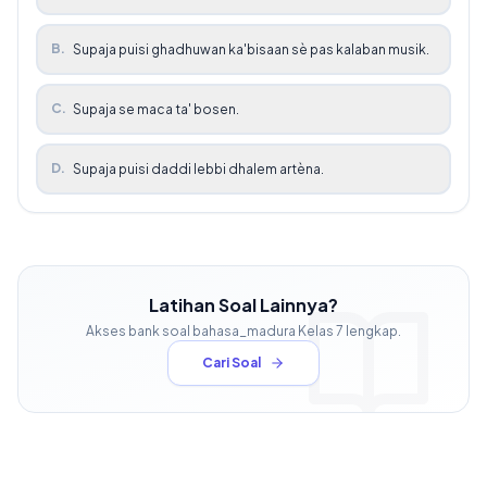
B
.
Supaja puisi ghadhuwan ka'bisaan sè pas kalaban musik.
C
.
Supaja se maca ta' bosen.
D
.
Supaja puisi daddi lebbi dhalem artèna.
Latihan Soal Lainnya?
Akses bank soal
bahasa_madura
Kelas
7
lengkap.
Cari Soal