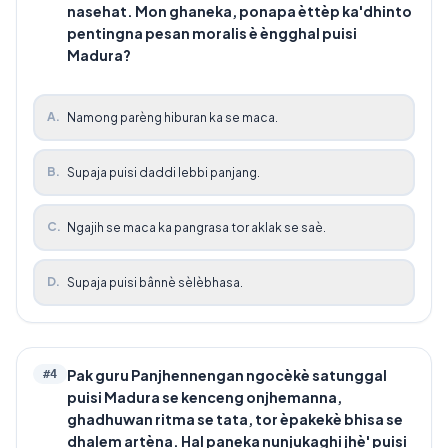
nasehat. Mon ghaneka, ponapa èttèp ka'dhinto
pentingna pesan moralis è èngghal puisi
Madura?
A
.
Namong parèng hiburan ka se maca.
B
.
Supaja puisi daddi lebbi panjang.
C
.
Ngajih se maca ka pangrasa tor aklak se saè.
D
.
Supaja puisi bânnè sèlèbhasa.
Pak guru Panjhennengan ngocèkè satunggal
#
4
puisi Madura se kenceng onjhemanna,
ghadhuwan ritma se tata, tor èpakekè bhisa se
dhalem artèna. Hal paneka nunjukaghi jhè' puisi