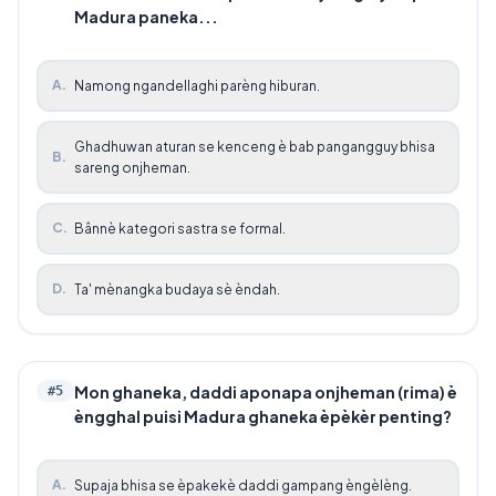
Madura paneka...
A
.
Namong ngandellaghi parèng hiburan.
Ghadhuwan aturan se kenceng è bab pangangguy bhisa
B
.
sareng onjheman.
C
.
Bânnè kategori sastra se formal.
D
.
Ta' mènangka budaya sè èndah.
Mon ghaneka, daddi aponapa onjheman (rima) è
#
5
èngghal puisi Madura ghaneka èpèkèr penting?
A
.
Supaja bhisa se èpakekè daddi gampang èngèlèng.