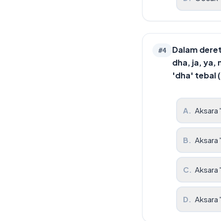
Dalam deret 
#
4
dha, ja, ya,
'dha' tebal 
A
.
Aksara 
B
.
Aksara 
C
.
Aksara '
D
.
Aksara '