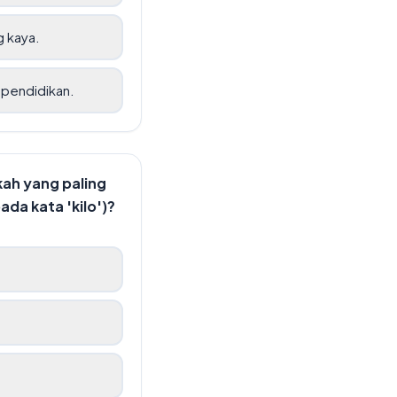
g kaya.
 pendidikan.
kah yang paling
da kata 'kilo')?