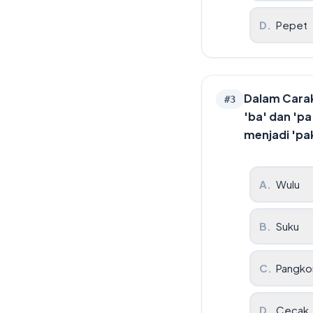
D
.
Pepet
Dalam Caraka
#
3
'ba' dan 'pa
menjadi 'pak
A
.
Wulu
B
.
Suku
C
.
Pangko
D
.
Cecak