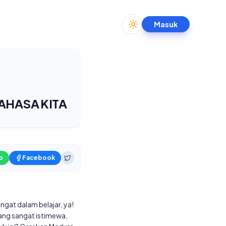
Masuk
Toggle theme
AHASA KITA
p
Facebook
gat dalam belajar, ya!
ang sangat istimewa,