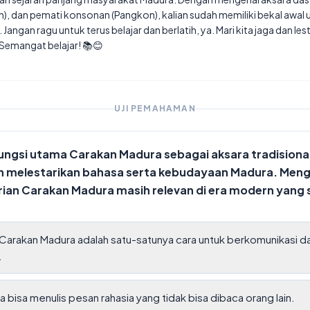
), dan pemati konsonan (Pangkon), kalian sudah memiliki bekal awa
angan ragu untuk terus belajar dan berlatih, ya. Mari kita jaga dan le
. Semangat belajar! 📚😊
UJI PEMAHAMAN
fungsi utama Carakan Madura sebagai aksara tradisiona
n melestarikan bahasa serta kebudayaan Madura. Me
ian Carakan Madura masih relevan di era modern yang se
Carakan Madura adalah satu-satunya cara untuk berkomunikasi d
.
ta bisa menulis pesan rahasia yang tidak bisa dibaca orang lain.