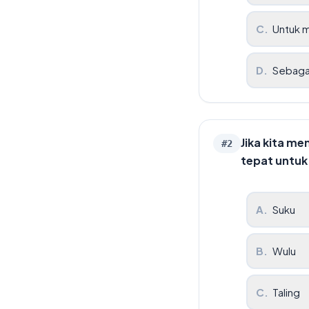
C
.
Untuk m
D
.
Sebagai
Jika kita me
#
2
tepat untuk 
A
.
Suku
B
.
Wulu
C
.
Taling