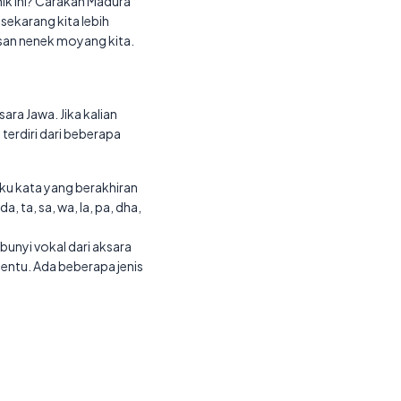
nik ini? Carakan Madura
sekarang kita lebih
isan nenek moyang kita.
ara Jawa. Jika kalian
terdiri dari beberapa
uku kata yang berakhiran
, ta, sa, wa, la, pa, dha,
unyi vokal dari aksara
rtentu. Ada beberapa jenis