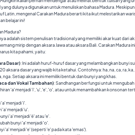
. Mungkin kalian pernah mendengar atau melihat bentuk tulisan yang u
al yang dulunya digunakan untuk menuliskan bahasa Madura. Meskipun 
f Latin, mengenal Carakan Madura berarti kita ikut melestarikan war
n belajar ini!
kan Madura?
nya adalah sistem penulisan tradisional yang memiliki akar kuat dari aks
mang mirip dengan aksara Jawa atau aksara Bali. Carakan Madura ini 
us kita pahami, yaitu:
ra Dasar)
: Ini adalah huruf-huruf dasar yang melambangkan bunyi s
0 aksara dasar yang wajib kita ketahui. Contohnya: ha, na, ca, ra, ka, da
tha, nga. Setiap aksara ini memiliki bentuk dan bunyi yang khas.
aca dan Vokal Tambahan)
: Sandhangan berfungsi untuk mengubah b
ran 'a' menjadi 'i', 'u', 'e', 'o', atau untuk menambahkan konsonan te
a' menjadi 'i'.
'a' menjadi 'u'.
yi 'a' menjadi 'é' atau 'e'.
ubah bunyi 'a' menjadi 'o'.
 'a' menjadi 'e' (seperti 'e' pada kata 'emas').