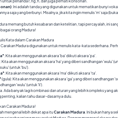
 untuk penanda r, ng, h, dan juga pemati konsonan.
sonan)
: Ini adalah tanda yang digunakan untuk mematikan bunyi vokal 
a saja yang berbunyi. Misalnya, jika kita ingin menulis 'm' saja (bukan
.
ura memang butuh kesabaran dan ketelitian, tapi percayalah, ini san
bagai orang Madura!
lis Kata dalam Carakan Madura
a Carakan Madura digunakan untuk menulis kata-kata sederhana. Perha
a"
: Kita akan menggunakan aksara 'ba' diikuti aksara 'pa'.
: Kita akan menggunakan aksara 'ha' yang diberi sandhangan 'wulu' (untuk
uku' (untuk 'bu').
a"
: Kita akan menggunakan aksara 'ma' diikuti aksara 'ta'.
"
(gula): Kita akan menggunakan aksara 'ga' yang diberi sandhangan 'suku
dhangan 'wulu' (untuk 'li').
ya. Ada banyak lagi kombinasi dan aturan yang lebih kompleks yang akan
g penting, kalian tahu dasar-dasarnya dulu.
ikan Carakan Madura!
ah mengenal lebih dekat apa itu
Carakan Madura
. Ini bukan hanya s
 dan sejarah panjang masyarakat Madura. Dengan mengenal aksara das