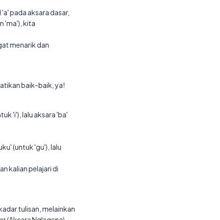
'a' pada aksara dasar,
 'ma'), kita
gat menarik dan
tikan baik-baik, ya!
 'i'), lalu aksara 'ba'
' (untuk 'gu'), lalu
 kalian pelajari di
ekadar tulisan, melainkan
ar (Aksara Nglegena),