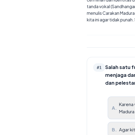
tanda vokal (Sandhangan
menulis Carakan Madura. J
kita ini agar tidak punah
Salah satu 
#
1
menjaga da
dan pelestar
Karena 
A
.
Madura
B
.
Agar ki