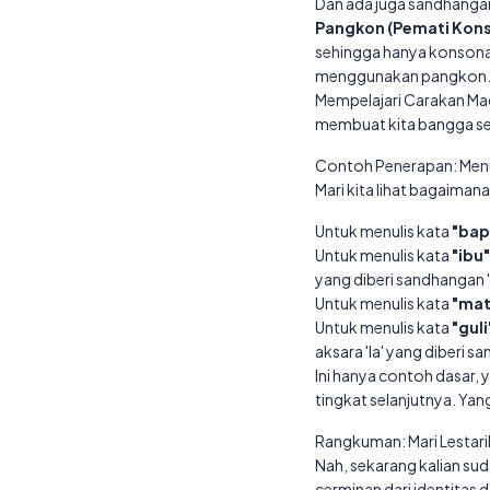
Dan ada juga sandhangan
Pangkon (Pemati Kon
sehingga hanya konsonanny
menggunakan pangkon
Mempelajari Carakan Mad
membuat kita bangga se
Contoh Penerapan: Menu
Mari kita lihat bagaiman
Untuk menulis kata
"bap
Untuk menulis kata
"ibu"
yang diberi sandhangan 's
Untuk menulis kata
"mat
Untuk menulis kata
"guli
aksara 'la' yang diberi san
Ini hanya contoh dasar, 
tingkat selanjutnya. Yan
Rangkuman: Mari Lestar
Nah, sekarang kalian sud
cerminan dari identitas