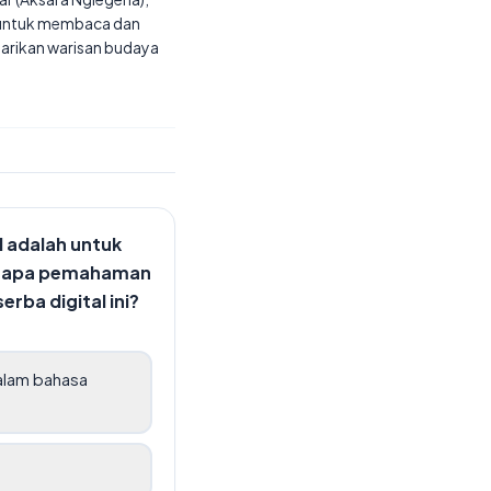
l untuk membaca dan
starikan warisan budaya
l adalah untuk
ngapa pemahaman
rba digital ini?
alam bahasa