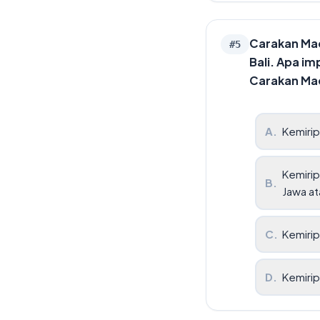
Carakan Mad
#
5
Bali. Apa i
Carakan Ma
A
.
Kemirip
Kemirip
B
.
Jawa ata
C
.
Kemirip
D
.
Kemirip