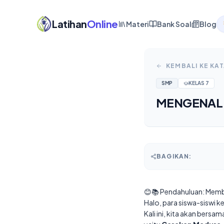
Latihan
Online
Materi
Bank Soal
Blog
KEMBALI KE KA
SMP
KELAS
7
MENGENAL 
BAGIKAN:
😊📚 Pendahuluan: Memb
Halo, para siswa-siswi 
Kali ini, kita akan ber