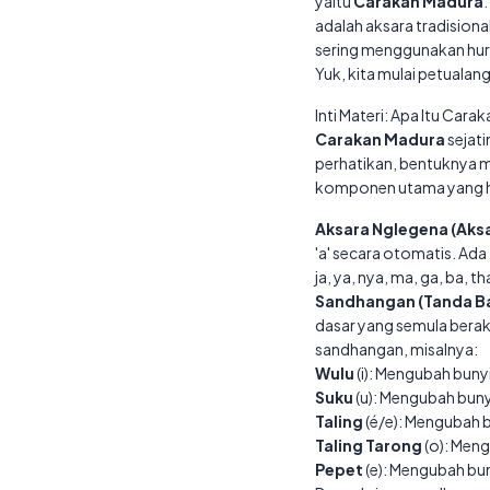
yaitu
Carakan Madura
adalah aksara tradision
sering menggunakan huru
Yuk, kita mulai petualanga
Inti Materi: Apa Itu Cara
Carakan Madura
sejati
perhatikan, bentuknya me
komponen utama yang har
Aksara Nglegena (Aksa
'a' secara otomatis. Ada 2
ja, ya, nya, ma, ga, ba, 
Sandhangan (Tanda B
dasar yang semula berakhi
sandhangan, misalnya:
Wulu
(i): Mengubah bunyi '
Suku
(u): Mengubah bunyi 
Taling
(é/e): Mengubah bun
Taling Tarong
(o): Meng
Pepet
(e): Mengubah bunyi