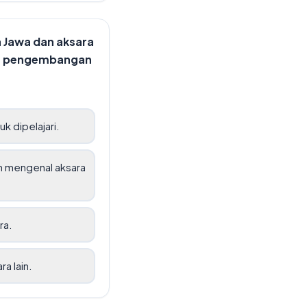
a Jawa dan aksara
 dan pengembangan
k dipelajari.
h mengenal aksara
ra.
a lain.