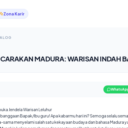
Zona Karir
TALOG
CARAKAN MADURA: WARISAN INDAH B
WhatsAp
uka Jendela Warisan Leluhur
kebanggaan Bapak/Ibu guru! Apa kabarmu hari ini? Semoga selalu seman
sama-sama menyelami salah satu kekayaan budaya dan bahasa Madura y