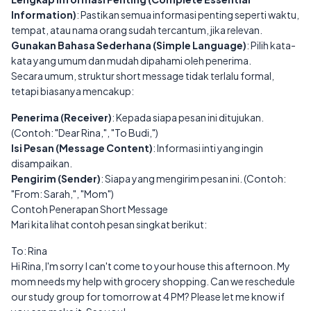
Information)
: Pastikan semua informasi penting seperti waktu,
tempat, atau nama orang sudah tercantum, jika relevan.
Gunakan Bahasa Sederhana (Simple Language)
: Pilih kata-
kata yang umum dan mudah dipahami oleh penerima.
Secara umum, struktur short message tidak terlalu formal,
tetapi biasanya mencakup:
Penerima (Receiver)
: Kepada siapa pesan ini ditujukan.
(Contoh: "Dear Rina,", "To Budi,")
Isi Pesan (Message Content)
: Informasi inti yang ingin
disampaikan.
Pengirim (Sender)
: Siapa yang mengirim pesan ini. (Contoh:
"From: Sarah,", "Mom")
Contoh Penerapan Short Message
Mari kita lihat contoh pesan singkat berikut:
To: Rina
Hi Rina, I'm sorry I can't come to your house this afternoon. My
mom needs my help with grocery shopping. Can we reschedule
our study group for tomorrow at 4 PM? Please let me know if