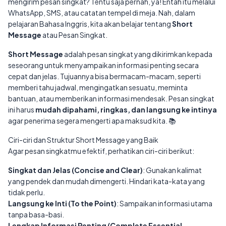
mengirim pesan singkat? Tentu saja pernah, ya! Entah itu melalui
WhatsApp, SMS, atau catatan tempel di meja. Nah, dalam
pelajaran Bahasa Inggris, kita akan belajar tentang
Short
Message
atau Pesan Singkat.
Short Message
adalah pesan singkat yang dikirimkan kepada
seseorang untuk menyampaikan informasi penting secara
cepat dan jelas. Tujuannya bisa bermacam-macam, seperti
memberi tahu jadwal, mengingatkan sesuatu, meminta
bantuan, atau memberikan informasi mendesak. Pesan singkat
ini harus
mudah dipahami, ringkas, dan langsung ke intinya
agar penerima segera mengerti apa maksud kita. 📚
Ciri-ciri dan Struktur Short Message yang Baik
Agar pesan singkatmu efektif, perhatikan ciri-ciri berikut:
Singkat dan Jelas (Concise and Clear)
: Gunakan kalimat
yang pendek dan mudah dimengerti. Hindari kata-kata yang
tidak perlu.
Langsung ke Inti (To the Point)
: Sampaikan informasi utama
tanpa basa-basi.
Lengkap Informasi Penting (Complete Essential