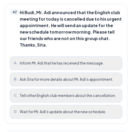
Hi Budi, Mr. Adi announced that the English club
#
2
meeting for today is cancelled due to his urgent
appointment. He will send an update for the
new schedule tomorrow morning. Please tell
our friends who are not on this group chat.
Thanks, Sita.
A
.
Inform Mr. Adi that he has received the message.
B
.
Ask Sita for more details about Mr. Adi's appointment.
C
.
Tell other English club members about the cancellation.
D
.
Wait for Mr. Adi's update about the new schedule.