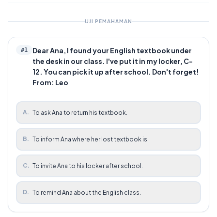
UJI PEMAHAMAN
Dear Ana, I found your English textbook under
#
1
the desk in our class. I've put it in my locker, C-
12. You can pick it up after school. Don't forget!
From: Leo
A
.
To ask Ana to return his textbook.
B
.
To inform Ana where her lost textbook is.
C
.
To invite Ana to his locker after school.
D
.
To remind Ana about the English class.