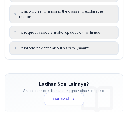
To apologize for missing the class and explain the
B
.
reason.
C
.
To request a special make-up session for himself.
D
.
To inform Mr. Anton about his family event.
Latihan Soal Lainnya?
Akses bank soal
bahasa_inggris
Kelas
8
lengkap.
Cari Soal