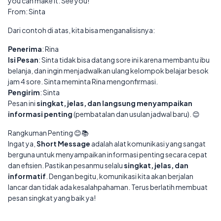
you can make it. See you!
From: Sinta
Dari contoh di atas, kita bisa menganalisisnya:
Penerima
: Rina
Isi Pesan
: Sinta tidak bisa datang sore ini karena membantu ibu
belanja, dan ingin menjadwalkan ulang kelompok belajar besok
jam 4 sore. Sinta meminta Rina mengonfirmasi.
Pengirim
: Sinta
Pesan ini
singkat, jelas, dan langsung menyampaikan
informasi penting
(pembatalan dan usulan jadwal baru). 😊
Rangkuman Penting 😊📚
Ingat ya,
Short Message
adalah alat komunikasi yang sangat
berguna untuk menyampaikan informasi penting secara cepat
dan efisien. Pastikan pesanmu selalu
singkat, jelas, dan
informatif
. Dengan begitu, komunikasi kita akan berjalan
lancar dan tidak ada kesalahpahaman. Terus berlatih membuat
pesan singkat yang baik ya!