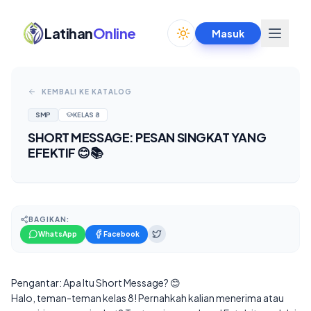
Latihan
Online
Masuk
Toggle theme
KEMBALI KE KATALOG
SMP
KELAS
8
SHORT MESSAGE: PESAN SINGKAT YANG
EFEKTIF 😊📚
BAGIKAN:
WhatsApp
Facebook
Pengantar: Apa Itu Short Message? 😊
Halo, teman-teman kelas 8! Pernahkah kalian menerima atau