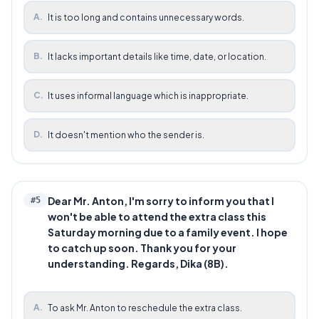
A
.
It is too long and contains unnecessary words.
B
.
It lacks important details like time, date, or location.
C
.
It uses informal language which is inappropriate.
D
.
It doesn't mention who the sender is.
Dear Mr. Anton, I'm sorry to inform you that I
#
5
won't be able to attend the extra class this
Saturday morning due to a family event. I hope
to catch up soon. Thank you for your
understanding. Regards, Dika (8B).
A
.
To ask Mr. Anton to reschedule the extra class.