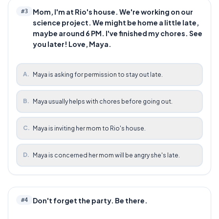
Mom, I'm at Rio's house. We're working on our
#
3
science project. We might be home a little late,
maybe around 6 PM. I've finished my chores. See
you later! Love, Maya.
A
.
Maya is asking for permission to stay out late.
B
.
Maya usually helps with chores before going out.
C
.
Maya is inviting her mom to Rio's house.
D
.
Maya is concerned her mom will be angry she's late.
Don't forget the party. Be there.
#
4