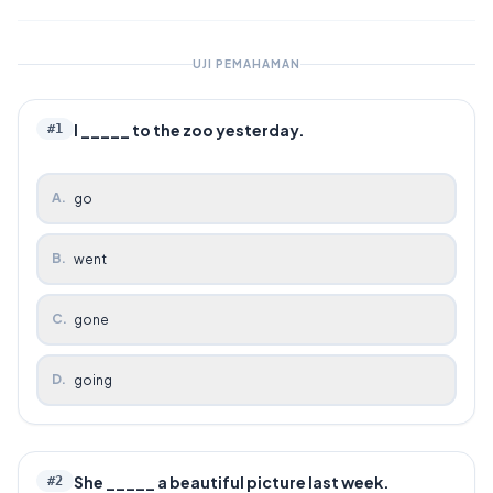
UJI PEMAHAMAN
I _____ to the zoo yesterday.
#
1
A
.
go
B
.
went
C
.
gone
D
.
going
She _____ a beautiful picture last week.
#
2