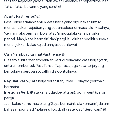
tentang kejadian yang sudah lewat. Bayangkan seperti melihat
foto-foto liburanmu yang seru! 📸
Apa itu Past Tense? 🤔
Past Tense adalah bentuk kata kerja yang digunakan untuk
menceritakan kejadian yang sudah selesai di masa lalu. Misalnya,
'kemarin aku bermain bola' atau 'minggu lalu kami pergi ke
pantai'. Nah, kata 'bermain' dan 'pergi' itu diubah sedikit supaya
menunjukkan kalau kejadiannya sudah lewat.
Cara Membuat Kalimat Past Tense 📝
Biasanya, kita menambahkan '-ed' di belakang kata kerja (verb)
untuk membentuk Past Tense. Tapi, ada juga kata kerja yang
bentuknya berubah total! Ini dia contohnya:
Regular Verb
(Kata kerja beraturan): play → played (bermain →
bermain)
Irregular Verb
(Kata kerja tidak beraturan): go → went (pergi →
pergi)
Jadi, kalau kamu mau bilang 'Saya bermain bola kemarin', dalam
bahasa Inggris jadi 'I
played
football yesterday.' Seru, kan? 😄