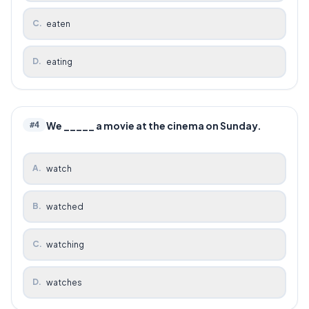
C
.
eaten
D
.
eating
We _____ a movie at the cinema on Sunday.
#
4
A
.
watch
B
.
watched
C
.
watching
D
.
watches