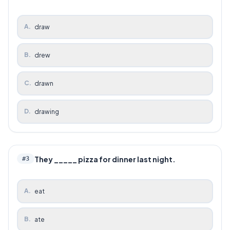
A
.
draw
B
.
drew
C
.
drawn
D
.
drawing
They _____ pizza for dinner last night.
#
3
A
.
eat
B
.
ate