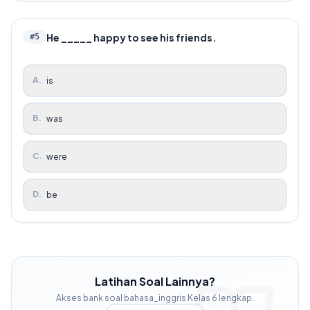
He _____ happy to see his friends.
#
5
A
.
is
B
.
was
C
.
were
D
.
be
Latihan Soal Lainnya?
Akses bank soal
bahasa_inggris
Kelas
6
lengkap.