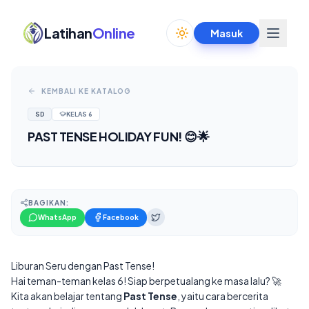
Latihan
Online
Masuk
Toggle theme
KEMBALI KE KATALOG
SD
KELAS
6
PAST TENSE HOLIDAY FUN! 😊🌟
BAGIKAN:
WhatsApp
Facebook
Liburan Seru dengan Past Tense!
Hai teman-teman kelas 6! Siap berpetualang ke masa lalu? 🚀
Kita akan belajar tentang
Past Tense
, yaitu cara bercerita