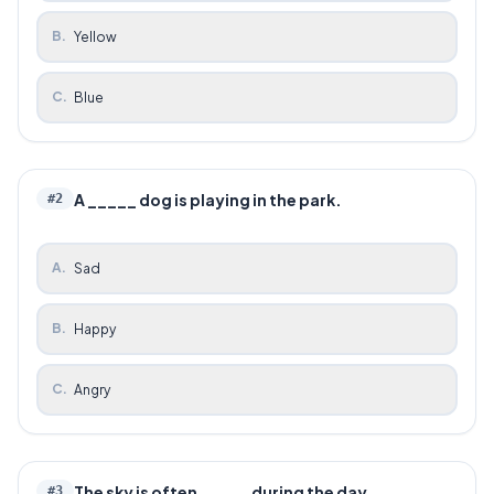
B
.
Yellow
C
.
Blue
A _____ dog is playing in the park.
#
2
A
.
Sad
B
.
Happy
C
.
Angry
The sky is often _____ during the day.
#
3