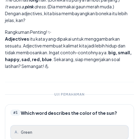
It wears a
pink
dress.
(Dia memakai gaun merah muda.)
Dengan adjectives, kita bisa membayangkan boneka itu lebih
jelas, kan?
Rangkuman Penting! ✨
Adjectives
itu kata yang dipakai untuk menggambarkan
sesuatu. Adjective membuat kalimat kita jadi lebih hidup dan
tidak membosankan. Ingat contoh-contohnya ya:
big, small,
happy, sad, red, blue
. Sekarang, siap mengerjakan soal
latihan? Semangat! 💪
UJI PEMAHAMAN
Which word describes the color of the sun?
#
1
A
.
Green