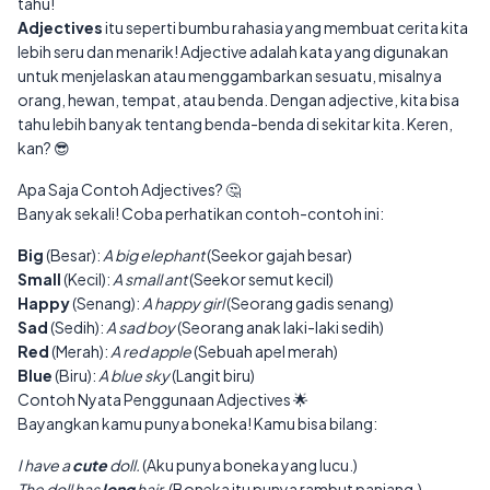
tahu!
Adjectives
itu seperti bumbu rahasia yang membuat cerita kita
lebih seru dan menarik! Adjective adalah kata yang digunakan
untuk menjelaskan atau menggambarkan sesuatu, misalnya
orang, hewan, tempat, atau benda. Dengan adjective, kita bisa
tahu lebih banyak tentang benda-benda di sekitar kita. Keren,
kan? 😎
Apa Saja Contoh Adjectives? 🤔
Banyak sekali! Coba perhatikan contoh-contoh ini:
Big
(Besar):
A big elephant
(Seekor gajah besar)
Small
(Kecil):
A small ant
(Seekor semut kecil)
Happy
(Senang):
A happy girl
(Seorang gadis senang)
Sad
(Sedih):
A sad boy
(Seorang anak laki-laki sedih)
Red
(Merah):
A red apple
(Sebuah apel merah)
Blue
(Biru):
A blue sky
(Langit biru)
Contoh Nyata Penggunaan Adjectives 🌟
Bayangkan kamu punya boneka! Kamu bisa bilang:
I have a
cute
doll.
(Aku punya boneka yang lucu.)
The doll has
long
hair.
(Boneka itu punya rambut panjang.)