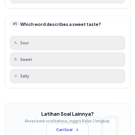
Which word describes a sweet taste?
#
5
A
.
Sour
B
.
Sweet
C
.
Salty
Latihan Soal Lainnya?
Akses bank soal
bahasa_inggris
Kelas
2
lengkap.
Cari Soal