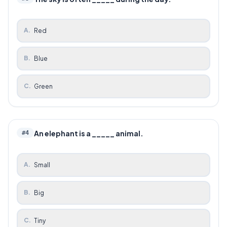
A
.
Red
B
.
Blue
C
.
Green
An elephant is a _____ animal.
#
4
A
.
Small
B
.
Big
C
.
Tiny