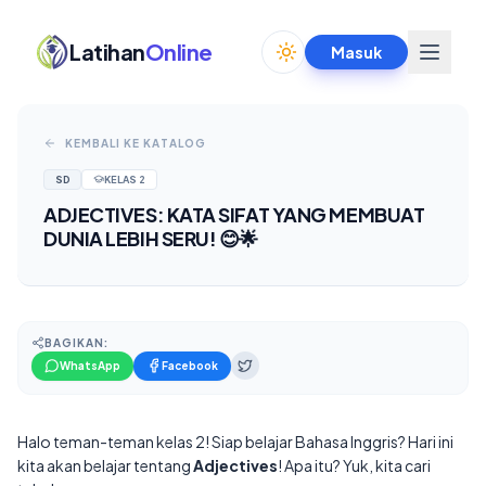
Latihan
Online
Masuk
Toggle theme
KEMBALI KE KATALOG
SD
KELAS
2
ADJECTIVES: KATA SIFAT YANG MEMBUAT
DUNIA LEBIH SERU! 😊🌟
BAGIKAN:
WhatsApp
Facebook
Halo teman-teman kelas 2! Siap belajar Bahasa Inggris? Hari ini
kita akan belajar tentang
Adjectives
! Apa itu? Yuk, kita cari