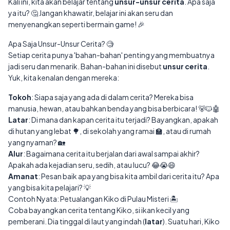
Kali ini, kita akan belajar tentang
unsur-unsur cerita
. Apa saja
ya itu? 🤔 Jangan khawatir, belajar ini akan seru dan
menyenangkan seperti bermain game! 🎉
Apa Saja Unsur-Unsur Cerita? 🧐
Setiap cerita punya 'bahan-bahan' penting yang membuatnya
jadi seru dan menarik. Bahan-bahan ini disebut
unsur cerita
.
Yuk, kita kenalan dengan mereka:
Tokoh
: Siapa saja yang ada di dalam cerita? Mereka bisa
manusia, hewan, atau bahkan benda yang bisa berbicara! 🐻🐱🤖
Latar
: Di mana dan kapan cerita itu terjadi? Bayangkan, apakah
di hutan yang lebat 🌳, di sekolah yang ramai 🏫, atau di rumah
yang nyaman? 🏡
Alur
: Bagaimana cerita itu berjalan dari awal sampai akhir?
Apakah ada kejadian seru, sedih, atau lucu? 😂😭😄
Amanat
: Pesan baik apa yang bisa kita ambil dari cerita itu? Apa
yang bisa kita pelajari? 💡
Contoh Nyata: Petualangan Kiko di Pulau Misteri 🏝️
Coba bayangkan cerita tentang Kiko, si ikan kecil yang
pemberani. Dia tinggal di laut yang indah (
latar
). Suatu hari, Kiko