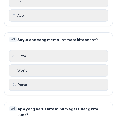
B
.
Es Krim
C
.
Apel
Sayur apa yang membuat mata kita sehat?
#
3
A
.
Pizza
B
.
Wortel
C
.
Donat
Apa yang harus kita minum agar tulang kita
#
4
kuat?