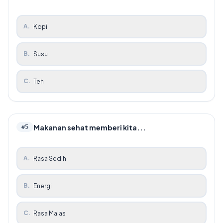
A
.
Kopi
B
.
Susu
C
.
Teh
Makanan sehat memberi kita...
#
5
A
.
Rasa Sedih
B
.
Energi
C
.
Rasa Malas