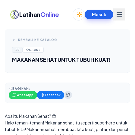
Latihan
Online
Masuk
Toggle theme
KEMBALI KE KATALOG
SD
KELAS
2
MAKANAN SEHAT UNTUK TUBUH KUAT!
BAGIKAN:
WhatsApp
Facebook
Apa itu Makanan Sehat? 😊
Halo teman-teman! Makanan sehat itu seperti superhero untuk
tubuh kita! Makanan sehat membuat kita kuat, pintar, dan penuh