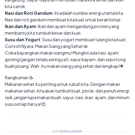
kita cantik.
Nasi dan Roti Gandum
: Ini adalah sumber energi utama kita.
Nasi dan roti gandum membuat kita kuat untuk beraktivitas.
Ikan dan Ayam
: Ikan dan ayam mengandung protein yang
membantu kita tumbuh besar dan kuat.
Susu dan Yogurt
: Susu dan yogurt membuat tulang kita kuat.
Contoh Nyata: Makan Siang yang Sehat 🍱
Coba bayangkan makan siangmu! Mungkin ada nasi, ayam
goreng (jangan terlalu sering ya!), sayur bayam, dan sepotong
buah pisang. Wah, itu makan siang yang sehat dan lengkap!🌟
Rangkuman 📝
Makanan sehat itu penting untuk tubuh kita. Dengan makan
makanan sehat, kita akan tumbuh kuat, pintar, dan penuh energi.
Jadi, jangan lupa makan buah, sayur, nasi, ikan, ayam, dan minum
susu setiap hari ya!😊
UJI PEMAHAMAN