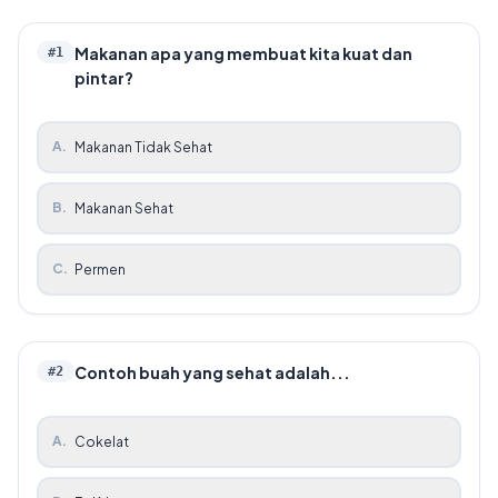
Makanan apa yang membuat kita kuat dan
#
1
pintar?
A
.
Makanan Tidak Sehat
B
.
Makanan Sehat
C
.
Permen
Contoh buah yang sehat adalah...
#
2
A
.
Cokelat