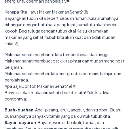
energi untuk bermain dan belajar.🌟
Kenapa Kita Harus Makan Makanan Sehat? 🤔
Bayangkan tubuh kita seperti sebuah rumah. Kalau rumahnya
dibangun dengan batu bata yang kuat, rumah itu akan berdiri
kokoh. Begitu juga dengan tubuh kita! Kalau kita makan
makanan yang sehat, tubuh kita akan kuat dan tidak mudah
sakit.💪
Makanan sehat membantu kita tumbuh besar dan tinggi.
Makanan sehat membuat otak kita pintar dan mudah mengingat
pelajaran.
Makanan sehat memberi kita energi untuk bermain, belajar, dan
berolahraga.
Apa Saja Contoh Makanan Sehat? 🍎🥦
Banyak sekali makanan sehat di sekitar kita! Yuk, kita lihat
contohnya:
Buah-buahan
: Apel, pisang, jeruk, anggur, dan stroberi. Buah-
buahan punya banyak vitamin yang baik untuk tubuh kita.
Sayur-sayuran
: Bayam, wortel, brokoli, tomat, dan
kangkung. Sayur-sayuran membuat mata kita sehat dan kulit