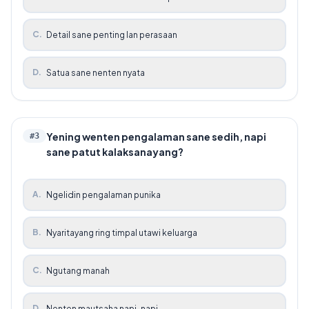
C
.
Detail sane penting lan perasaan
D
.
Satua sane nenten nyata
Yening wenten pengalaman sane sedih, napi
#
3
sane patut kalaksanayang?
A
.
Ngelidin pengalaman punika
B
.
Nyaritayang ring timpal utawi keluarga
C
.
Ngutang manah
D
.
Nenten mautsaha napi-napi