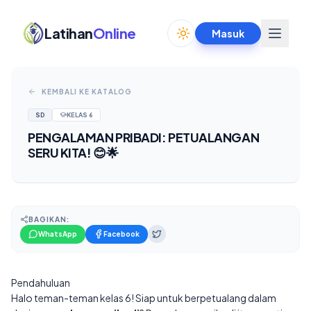
Latihan
Online
Masuk
Toggle theme
KEMBALI KE KATALOG
SD
KELAS
6
PENGALAMAN PRIBADI: PETUALANGAN
SERU KITA! 😊🌟
BAGIKAN:
WhatsApp
Facebook
Pendahuluan
Halo teman-teman kelas 6! Siap untuk berpetualang dalam