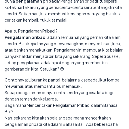
dunia
pengalaman pribadi
? Pengalaman pribadi itu seperti
kotak harta karun yang berisi cerita-cerita seru tentang diri kita
sendiri. Setiap hari, kita membuat kenangan baru yang bisa kita
ceritakan kembali. Yuk, kita mulai!
Apa Itu Pengalaman Pribadi?
Pengalaman pribadi
adalah semua hal yang pernah kita alami
sendiri. Bisa kejadian yang menyenangkan, menyedihkan, lucu,
atau bahkan menakutkan. Pengalaman ini membuat kita belajar
banyak hal dan menjadi diri kita yang sekarang. Seperti puzzle,
setiap pengalaman adalah potongan yang membentuk
gambaran diri kita. Seru, kan? 😊
Contohnya: Liburan ke pantai, belajar naik sepeda, ikut lomba
mewarnai, atau membantu ibu memasak.
Setiap pengalaman punya cerita sendiri yang bisa kita bagi
dengan teman dan keluarga.
Bagaimana Menceritakan Pengalaman Pribadi dalam Bahasa
Bali?
Nah, sekarang kita akan belajar bagaimana menceritakan
pengalaman pribadi kita dalam Bahasa Bali. Ada beberapa hal