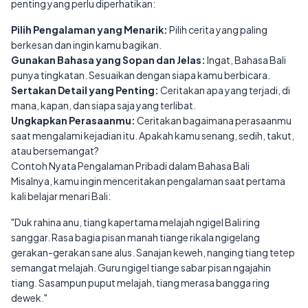
penting yang perlu diperhatikan:
Pilih Pengalaman yang Menarik:
Pilih cerita yang paling
berkesan dan ingin kamu bagikan.
Gunakan Bahasa yang Sopan dan Jelas:
Ingat, Bahasa Bali
punya tingkatan. Sesuaikan dengan siapa kamu berbicara.
Sertakan Detail yang Penting:
Ceritakan apa yang terjadi, di
mana, kapan, dan siapa saja yang terlibat.
Ungkapkan Perasaanmu:
Ceritakan bagaimana perasaanmu
saat mengalami kejadian itu. Apakah kamu senang, sedih, takut,
atau bersemangat?
Contoh Nyata Pengalaman Pribadi dalam Bahasa Bali
Misalnya, kamu ingin menceritakan pengalaman saat pertama
kali belajar menari Bali:
"Duk rahina anu, tiang kapertama melajah ngigel Bali ring
sanggar. Rasa bagia pisan manah tiange rikala ngigelang
gerakan-gerakan sane alus. Sanajan keweh, nanging tiang tetep
semangat melajah. Guru ngigel tiange sabar pisan ngajahin
tiang. Sasampun puput melajah, tiang merasa bangga ring
dewek."