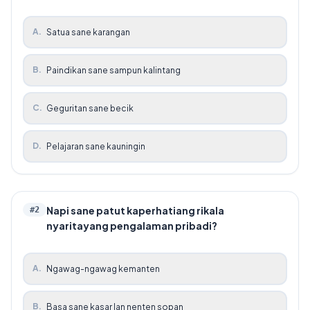
A
.
Satua sane karangan
B
.
Paindikan sane sampun kalintang
C
.
Geguritan sane becik
D
.
Pelajaran sane kauningin
Napi sane patut kaperhatiang rikala
#
2
nyaritayang pengalaman pribadi?
A
.
Ngawag-ngawag kemanten
B
.
Basa sane kasar lan nenten sopan