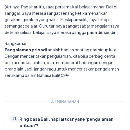
(Artinya: Pada hari itu, saya pertama kali belajar menari Bali di
sanggar. Saya merasa sangat senang ketika menarikan
gerakan-gerakan yang halus. Meskipun sulit, saya tetap
semangat belajar. Guru tari saya sangat sabar mengajari saya.
Setelah selesai belajar, saya merasa bangga pada diri sendiri.)
Rangkuman
Pengalaman pribadi
adalah bagian penting dari hidup kita.
Dengan menceritakan pengalaman, kita bisa berbagi cerita,
belajar dari kesalahan, dan mempererat hubungan dengan
orang lain. Jadi, jangan ragu untuk menceritakan pengalaman
seru kamu dalam Bahasa Bali! 😊🌟
UJI PEMAHAMAN
Ring basa Bali, napi artosnyane 'pengalaman
#
1
pribadi'?