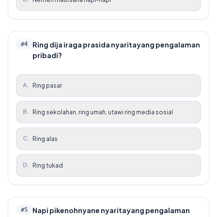
Ring dija iraga prasida nyaritayang pengalaman
#
4
pribadi?
A
.
Ring pasar
B
.
Ring sekolahan, ring umah, utawi ring media sosial
C
.
Ring alas
D
.
Ring tukad
Napi pikenohnyane nyaritayang pengalaman
#
5