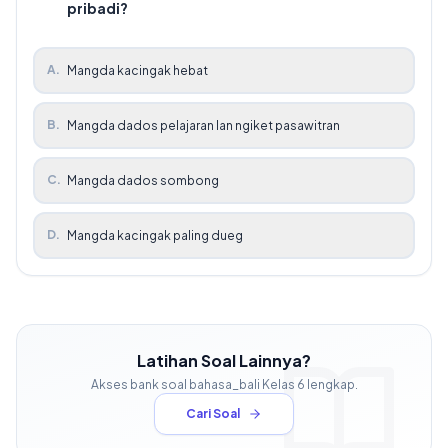
pribadi?
A
.
Mangda kacingak hebat
B
.
Mangda dados pelajaran lan ngiket pasawitran
C
.
Mangda dados sombong
D
.
Mangda kacingak paling dueg
Latihan Soal Lainnya?
Akses bank soal
bahasa_bali
Kelas
6
lengkap.
Cari Soal