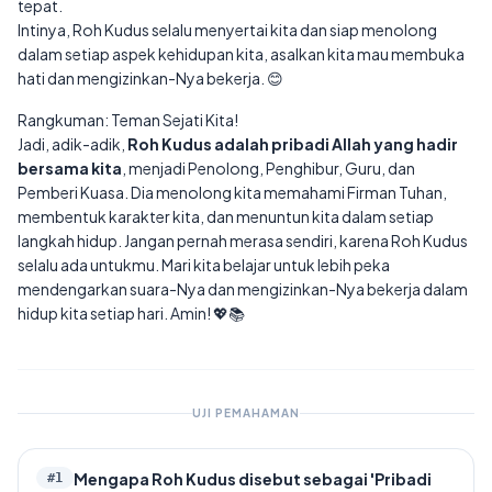
tepat.
Intinya, Roh Kudus selalu menyertai kita dan siap menolong
dalam setiap aspek kehidupan kita, asalkan kita mau membuka
hati dan mengizinkan-Nya bekerja. 😊
Rangkuman: Teman Sejati Kita!
Jadi, adik-adik,
Roh Kudus adalah pribadi Allah yang hadir
bersama kita
, menjadi Penolong, Penghibur, Guru, dan
Pemberi Kuasa. Dia menolong kita memahami Firman Tuhan,
membentuk karakter kita, dan menuntun kita dalam setiap
langkah hidup. Jangan pernah merasa sendiri, karena Roh Kudus
selalu ada untukmu. Mari kita belajar untuk lebih peka
mendengarkan suara-Nya dan mengizinkan-Nya bekerja dalam
hidup kita setiap hari. Amin! 💖📚
UJI PEMAHAMAN
Mengapa Roh Kudus disebut sebagai 'Pribadi
#
1