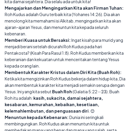
kita damai sejahtera. Dia selalu ada untuk kita!
Mengajarkan dan Mengingatkan Kita akan Firman Tuhan:
Roh Kudus adalah Guru terbaik kita (Yohanes 14:26). Dia akan
menolong kita memahami isi Alkitab, mengingatkan kita akan
ajaran-ajaran Yesus, dan menuntun kita kepada seluruh
kebenaran.
Memberi Kuasa untuk Bersaksi:
Ingat kisah para murid yang
menjadi berani setelah dicurahi Roh Kudus pada hari
Pentakosta? (Kisah Para Rasul 1:8). Roh Kudus memberikan kita
keberanian dan kekuatan untuk menceritakan tentang Yesus
kepada orang lain.
Membentuk Karakter Kristus dalam Diri Kita (Buah Roh):
Ketika kita mengizinkan Roh Kudus bekerja dalam hidup kita, Dia
akan membentuk karakter kita menjadi semakin serupa dengan
-23
Yesus. Ini yang kita sebut
Buah Roh
(Galatia 5:22
−
23
). Buah
Roh itu adalah:
kasih, sukacita, damai sejahtera,
kesabaran, kemurahan, kebaikan, kesetiaan,
kelemahlembutan, dan penguasaan diri
. 😊
Menuntun kepada Kebenaran:
Dunia ini seringkali
membingungkan. Roh Kudus akan menuntun kita untuk
membedakan mana yang benar dan mana yang salah, serta