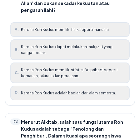
Allah' dan bukan sekadar kekuatan atau
pengaruh ilahi?
A
.
Karena Roh Kudus memiliki fisik seperti manusia.
Karena Roh Kudus dapat melakukan mukjizat yang
B
.
sangat besar.
Karena Roh Kudus memiliki sifat-sifat pribadi seperti
C
.
kemauan, pikiran, dan perasaan.
D
.
Karena Roh Kudus adalah bagian dari alam semesta.
Menurut Alkitab, salah satu fungsi utama Roh
#
2
Kudus adalah sebagai 'Penolong dan
Penghibur'. Dalam situasi apa seorang siswa