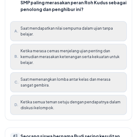
SMP paling merasakan peran Roh Kudus sebagai
penolong dan penghibur ini?
Saat mendapatkan nilai sempurna dalam ujian tanpa
A
.
belajar.
Ketika merasa cemas menjelang ujian penting dan
B
.
kemudian merasakan ketenangan serta kekuatan untuk
belajar.
Saat memenangkan lomba antar kelas dan merasa
C
.
sangat gembira.
Ketika semua teman setuju dengan pendapatnya dalam
D
.
diskusi kelompok.
Seorang siswa bernama Budi sering kesulitan
#
3