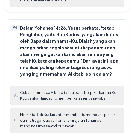
mengejeknya secara ajaib.
Dalam Yohanes 14:26, Yesus berkata, 'tetapi
#
4
Penghibur, yaitu Roh Kudus, yang akan diutus
oleh Bapa dalam nama-Ku, Dialah yang akan
mengajarkan segala sesuatu kepadamu dan
akan mengingatkan kamu akan semua yang
telah Kukatakan kepadamu.' Dari ayat ini, apa
implikasi paling relevan bagi seorang siswa
yang ingin memahami Alkitab lebih dalam?
Cukup membaca Alkitab tanpa perlu berpikir, karena Roh
A
.
Kudus akan langsung memberikan semua jawaban.
Meminta Roh Kudus untuk membantu membuka pikiran
B
.
dan hati agar dapat memahami ajaran Tuhan dan
mengingatnya saat dibutuhkan.