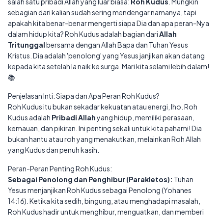
salah satu pribadi Allah yang luar biasa:
Roh Kudus
. Mungkin
sebagian dari kalian sudah sering mendengar namanya, tapi
apakah kita benar-benar mengerti siapa Dia dan apa peran-Nya
dalam hidup kita? Roh Kudus adalah bagian dari
Allah
Tritunggal
bersama dengan Allah Bapa dan Tuhan Yesus
Kristus. Dia adalah 'penolong' yang Yesus janjikan akan datang
kepada kita setelah Ia naik ke surga. Mari kita selami lebih dalam!
📚
Penjelasan Inti: Siapa dan Apa Peran Roh Kudus?
Roh Kudus itu bukan sekadar kekuatan atau energi, lho. Roh
Kudus adalah
Pribadi Allah
yang hidup, memiliki perasaan,
kemauan, dan pikiran. Ini penting sekali untuk kita pahami! Dia
bukan hantu atau roh yang menakutkan, melainkan Roh Allah
yang Kudus dan penuh kasih.
Peran-Peran Penting Roh Kudus:
Sebagai Penolong dan Penghibur (Parakletos):
Tuhan
Yesus menjanjikan Roh Kudus sebagai Penolong (Yohanes
14:16). Ketika kita sedih, bingung, atau menghadapi masalah,
Roh Kudus hadir untuk menghibur, menguatkan, dan memberi