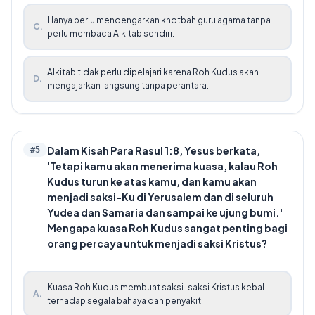
Hanya perlu mendengarkan khotbah guru agama tanpa
C
.
perlu membaca Alkitab sendiri.
Alkitab tidak perlu dipelajari karena Roh Kudus akan
D
.
mengajarkan langsung tanpa perantara.
Dalam Kisah Para Rasul 1:8, Yesus berkata,
#
5
'Tetapi kamu akan menerima kuasa, kalau Roh
Kudus turun ke atas kamu, dan kamu akan
menjadi saksi-Ku di Yerusalem dan di seluruh
Yudea dan Samaria dan sampai ke ujung bumi.'
Mengapa kuasa Roh Kudus sangat penting bagi
orang percaya untuk menjadi saksi Kristus?
Kuasa Roh Kudus membuat saksi-saksi Kristus kebal
A
.
terhadap segala bahaya dan penyakit.