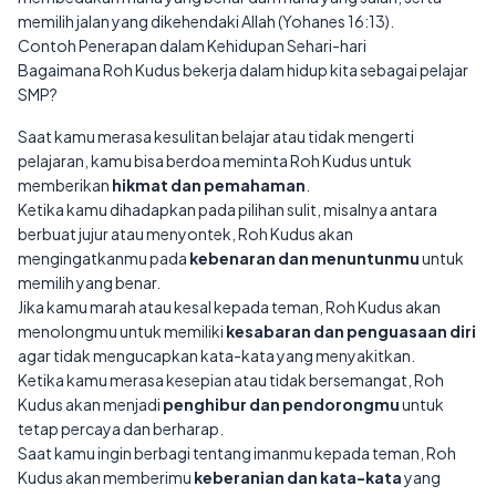
memilih jalan yang dikehendaki Allah (Yohanes 16:13).
Contoh Penerapan dalam Kehidupan Sehari-hari
Bagaimana Roh Kudus bekerja dalam hidup kita sebagai pelajar
SMP?
Saat kamu merasa kesulitan belajar atau tidak mengerti
pelajaran, kamu bisa berdoa meminta Roh Kudus untuk
memberikan
hikmat dan pemahaman
.
Ketika kamu dihadapkan pada pilihan sulit, misalnya antara
berbuat jujur atau menyontek, Roh Kudus akan
mengingatkanmu pada
kebenaran dan menuntunmu
untuk
memilih yang benar.
Jika kamu marah atau kesal kepada teman, Roh Kudus akan
menolongmu untuk memiliki
kesabaran dan penguasaan diri
agar tidak mengucapkan kata-kata yang menyakitkan.
Ketika kamu merasa kesepian atau tidak bersemangat, Roh
Kudus akan menjadi
penghibur dan pendorongmu
untuk
tetap percaya dan berharap.
Saat kamu ingin berbagi tentang imanmu kepada teman, Roh
Kudus akan memberimu
keberanian dan kata-kata
yang