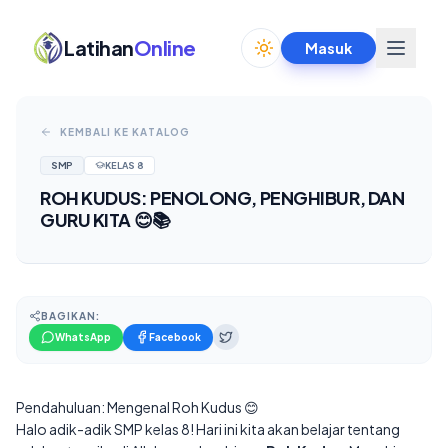
Latihan
Online
Masuk
Toggle theme
KEMBALI KE KATALOG
SMP
KELAS
8
ROH KUDUS: PENOLONG, PENGHIBUR, DAN
GURU KITA 😊📚
BAGIKAN:
WhatsApp
Facebook
Pendahuluan: Mengenal Roh Kudus 😊
Halo adik-adik SMP kelas 8! Hari ini kita akan belajar tentang