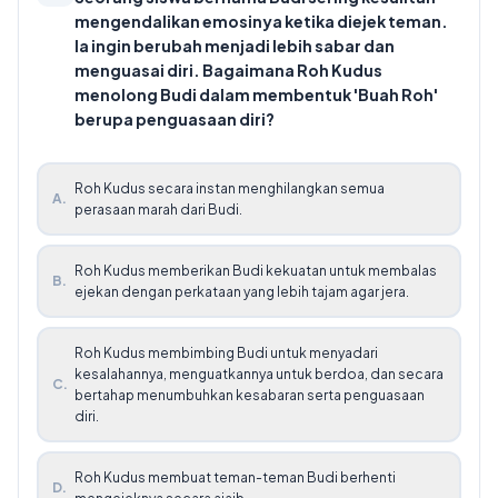
mengendalikan emosinya ketika diejek teman.
Ia ingin berubah menjadi lebih sabar dan
menguasai diri. Bagaimana Roh Kudus
menolong Budi dalam membentuk 'Buah Roh'
berupa penguasaan diri?
Roh Kudus secara instan menghilangkan semua
A
.
perasaan marah dari Budi.
Roh Kudus memberikan Budi kekuatan untuk membalas
B
.
ejekan dengan perkataan yang lebih tajam agar jera.
Roh Kudus membimbing Budi untuk menyadari
kesalahannya, menguatkannya untuk berdoa, dan secara
C
.
bertahap menumbuhkan kesabaran serta penguasaan
diri.
Roh Kudus membuat teman-teman Budi berhenti
D
.