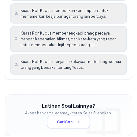
Kuasa Roh Kudus memberikan kemampuan untuk
B
.
memamerkan keajaiban agar orang lain percaya.
Kuasa Roh Kudus memperlengkapi orang percaya
C
.
dengan keberanian, hikmat, dan kata-kata yang tepat
untuk memberitakan Injil kepada orang lain.
Kuasa Roh Kudus menjamin kekayaan materi bagi semua
D
.
orang yang bersaksi tentang Yesus.
Latihan Soal Lainnya?
Akses bank soal
agama_kristen
Kelas
8
lengkap.
Cari Soal