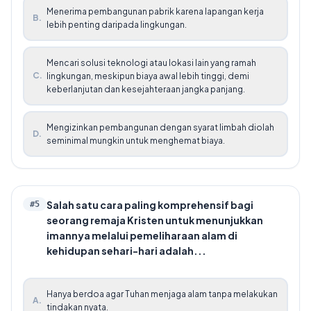
Menerima pembangunan pabrik karena lapangan kerja
B
.
lebih penting daripada lingkungan.
Mencari solusi teknologi atau lokasi lain yang ramah
C
.
lingkungan, meskipun biaya awal lebih tinggi, demi
keberlanjutan dan kesejahteraan jangka panjang.
Mengizinkan pembangunan dengan syarat limbah diolah
D
.
seminimal mungkin untuk menghemat biaya.
Salah satu cara paling komprehensif bagi
#
5
seorang remaja Kristen untuk menunjukkan
imannya melalui pemeliharaan alam di
kehidupan sehari-hari adalah...
Hanya berdoa agar Tuhan menjaga alam tanpa melakukan
A
.
tindakan nyata.