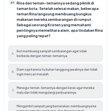
Rina dan teman-temannya sedang piknik di
#
3
taman kota. Setelah selesai makan, beberapa
teman Rina langsung membuang bungkus
makanan mereka sembarangan di rumput.
Sebagai seorang Kristen yang memahami
pentingnya memelihara alam, apa tindakan Rina
yang paling tepat?
Ikut membuang sampah sembarangan agar tidak
A
.
berbeda dengan teman-temannya.
Diam saja karena itu bukan tanggung jawabnya dan tidak
B
.
ingin mencari masalah.
Menegur teman-temannya dengan keras agar mereka
C
.
malu dan tidak mengulangi perbuatannya.
Mengambil sampah yang berserakan, membuangnya ke
tempat sampah yang benar, dan dengan ramah