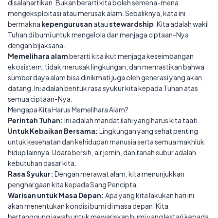
disalahartikan. Bukan berarti kita boleh semena-mena
mengeksploitasi atau merusak alam. Sebaliknya, kata ini
bermakna
kepengurusan
atau
stewardship
. Kita adalah wakil
Tuhan di bumi untuk mengelola dan menjaga ciptaan-Nya
dengan bijaksana.
Memelihara alam
berarti kita ikut menjaga keseimbangan
ekosistem, tidak merusak lingkungan, dan memastikan bahwa
sumber daya alam bisa dinikmati juga oleh generasi yang akan
datang. Ini adalah bentuk rasa syukur kita kepada Tuhan atas
semua ciptaan-Nya.
Mengapa Kita Harus Memelihara Alam?
Perintah Tuhan:
Ini adalah mandat ilahi yang harus kita taati.
Untuk Kebaikan Bersama:
Lingkungan yang sehat penting
untuk kesehatan dan kehidupan manusia serta semua makhluk
hidup lainnya. Udara bersih, air jernih, dan tanah subur adalah
kebutuhan dasar kita.
Rasa Syukur:
Dengan merawat alam, kita menunjukkan
penghargaan kita kepada Sang Pencipta.
Warisan untuk Masa Depan:
Apa yang kita lakukan hari ini
akan menentukan kondisi bumi di masa depan. Kita
bertanggung jawab untuk mewariskan bumi yang lestari kepada