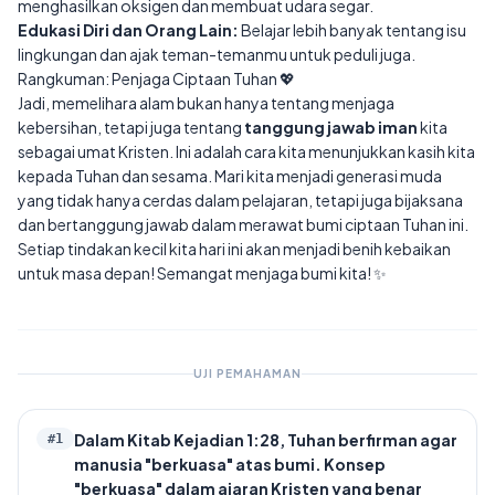
menghasilkan oksigen dan membuat udara segar.
Edukasi Diri dan Orang Lain:
Belajar lebih banyak tentang isu
lingkungan dan ajak teman-temanmu untuk peduli juga.
Rangkuman: Penjaga Ciptaan Tuhan 💖
Jadi, memelihara alam bukan hanya tentang menjaga
kebersihan, tetapi juga tentang
tanggung jawab iman
kita
sebagai umat Kristen. Ini adalah cara kita menunjukkan kasih kita
kepada Tuhan dan sesama. Mari kita menjadi generasi muda
yang tidak hanya cerdas dalam pelajaran, tetapi juga bijaksana
dan bertanggung jawab dalam merawat bumi ciptaan Tuhan ini.
Setiap tindakan kecil kita hari ini akan menjadi benih kebaikan
untuk masa depan! Semangat menjaga bumi kita! ✨
UJI PEMAHAMAN
Dalam Kitab Kejadian 1:28, Tuhan berfirman agar
#
1
manusia "berkuasa" atas bumi. Konsep
"berkuasa" dalam ajaran Kristen yang benar