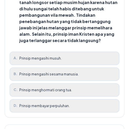
tanah longsor setiap musim hujan karena hutan
di hulu sungai telah habis ditebang untuk
pembangunan vila mewah. Tindakan
penebangan hutan yang tidak bertanggung
jawab ini jelas melanggar prinsip memelihara
alam. Selain itu, prinsip iman Kristen apa yang
juga terlanggar secara tidak langsung?
A
.
Prinsip mengasihi musuh.
B
.
Prinsip mengasihi sesama manusia.
C
.
Prinsip menghormati orang tua.
D
.
Prinsip membayar perpuluhan.