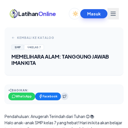
Latihan
Online
Masuk
Toggle theme
KEMBALI KE KATALOG
SMP
KELAS
7
MEMELIHARA ALAM: TANGGUNG JAWAB
IMAN KITA
BAGIKAN:
WhatsApp
Facebook
Pendahuluan: Anugerah Terindah dari Tuhan 😊📚
Halo anak-anak SMP kelas 7 yang hebat! Hari ini kita akan belajar