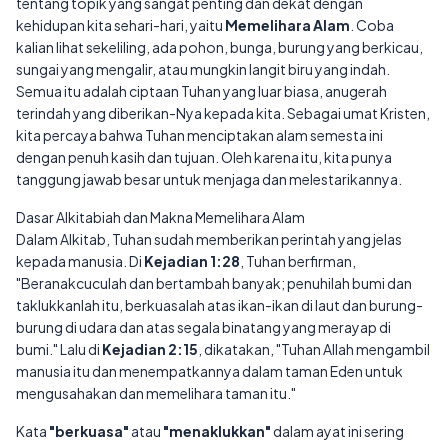
tentang topik yang sangat penting dan dekat dengan
kehidupan kita sehari-hari, yaitu
Memelihara Alam
. Coba
kalian lihat sekeliling, ada pohon, bunga, burung yang berkicau,
sungai yang mengalir, atau mungkin langit biru yang indah.
Semua itu adalah ciptaan Tuhan yang luar biasa, anugerah
terindah yang diberikan-Nya kepada kita. Sebagai umat Kristen,
kita percaya bahwa Tuhan menciptakan alam semesta ini
dengan penuh kasih dan tujuan. Oleh karena itu, kita punya
tanggung jawab besar untuk menjaga dan melestarikannya.
Dasar Alkitabiah dan Makna Memelihara Alam
Dalam Alkitab, Tuhan sudah memberikan perintah yang jelas
kepada manusia. Di
Kejadian 1:28
, Tuhan berfirman,
"Beranakcuculah dan bertambah banyak; penuhilah bumi dan
taklukkanlah itu, berkuasalah atas ikan-ikan di laut dan burung-
burung di udara dan atas segala binatang yang merayap di
bumi." Lalu di
Kejadian 2:15
, dikatakan, "Tuhan Allah mengambil
manusia itu dan menempatkannya dalam taman Eden untuk
mengusahakan dan memelihara taman itu."
Kata
"berkuasa"
atau
"menaklukkan"
dalam ayat ini sering