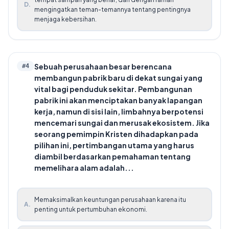
D
.
mengingatkan teman-temannya tentang pentingnya
menjaga kebersihan.
Sebuah perusahaan besar berencana
#
4
membangun pabrik baru di dekat sungai yang
vital bagi penduduk sekitar. Pembangunan
pabrik ini akan menciptakan banyak lapangan
kerja, namun di sisi lain, limbahnya berpotensi
mencemari sungai dan merusak ekosistem. Jika
seorang pemimpin Kristen dihadapkan pada
pilihan ini, pertimbangan utama yang harus
diambil berdasarkan pemahaman tentang
memelihara alam adalah...
Memaksimalkan keuntungan perusahaan karena itu
A
.
penting untuk pertumbuhan ekonomi.