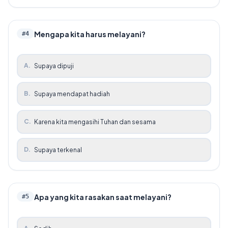
Mengapa kita harus melayani?
#
4
A
.
Supaya dipuji
B
.
Supaya mendapat hadiah
C
.
Karena kita mengasihi Tuhan dan sesama
D
.
Supaya terkenal
Apa yang kita rasakan saat melayani?
#
5