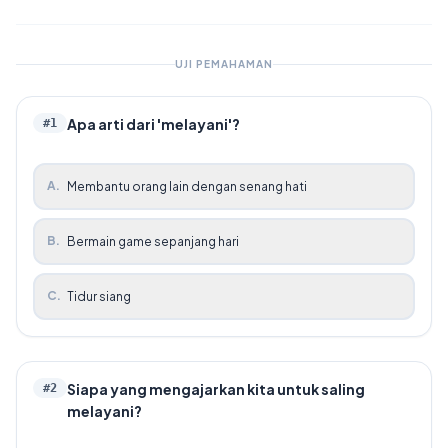
UJI PEMAHAMAN
Apa arti dari 'melayani'?
#
1
A
.
Membantu orang lain dengan senang hati
B
.
Bermain game sepanjang hari
C
.
Tidur siang
Siapa yang mengajarkan kita untuk saling
#
2
melayani?