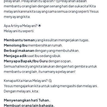
pelayanan. Pelayanan itu apa sih? 🤔 Pelayanan adalah
membantu orang lain dengan senang hati dan sukacita! Kita
melayani karena kita sayang sama semua orang seperti Yesus
menyayangi kita.
Apa Artinya Melayani? 🌟
Melayani itu seperti:
Membantu teman
yang kesulitan mengerjakan tugas.
Menolong Ibu
membersihkan rumah.
Berbagi makanan
dengan yang membutuhkan.
Menjaga adik
saat Ibu sedang sibuk.
Menyapa Bapak/Ibu Guru
dengan sopan.
Semua hal kecil yang kita lakukan dengan hati gembira untuk
membantu orang lain, itu namanya pelayanan!
Kenapa Kita Harus Melayani? 🤔
Yesus mengajarkan kita untuk saling mengasihi dan melayani.
Dengan melayani, kita:
Menyenangkan hati Tuhan.
Membuat orang lain bahagia.