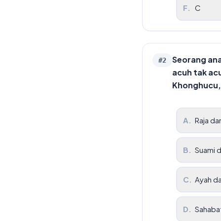
F
.
C
Seorang ana
#
2
acuh tak ac
Khonghucu, 
A
.
Raja da
B
.
Suami da
C
.
Ayah da
D
.
Sahabat