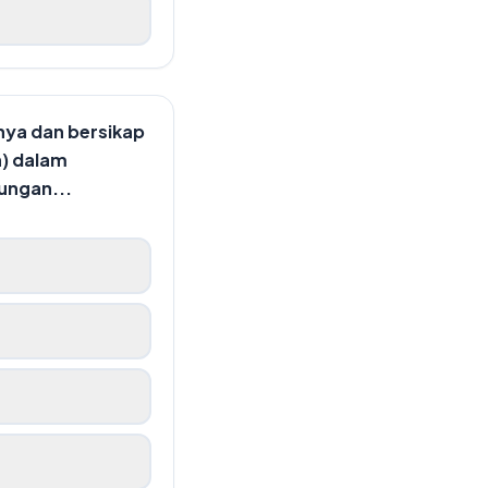
nya dan bersikap
n) dalam
ungan...