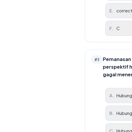
E
.
correc
F
.
C
Pemanasan gl
#
3
perspektif 
gagal mener
A
.
Hubunga
B
.
Hubunga
C
.
Hubunga