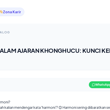
Zona Karir
TALOG
ALAM AJARAN KHONGHUCU: KUNCI K
WhatsAp
armoni?
ah kalian mendengar kata 'harmoni'? 😊 Harmoni sering diibaratkan s