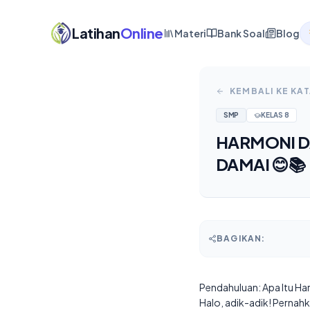
Latihan
Online
Materi
Bank Soal
Blog
KEMBALI KE KA
SMP
KELAS
8
HARMONI D
DAMAI 😊📚
BAGIKAN:
Pendahuluan: Apa Itu H
Halo, adik-adik! Pernahk