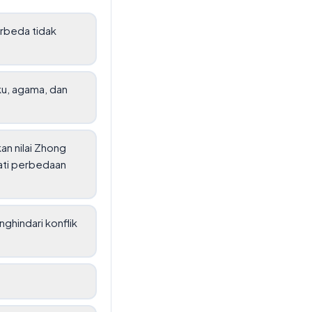
erbeda tidak
u, agama, dan
an nilai Zhong
ati perbedaan
hindari konflik