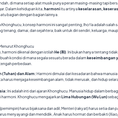
dah, di mana setiap alat musik punya peran masing-masing tapi ber
ar. Dalam kehidupan kita,
harmoni
itu artinya
keselarasan, keseras
satu bagian dengan bagian lainnya.
Khonghucu, konsep harmoni ini sangat penting, lho! Ia adalah salah s
tenang, damai, dan sejahtera, baik untuk diri sendiri, keluarga, mau
i Menurut Khonghucu
 harmoni dikenal dengan istilah
He (和)
. Ini bukan hanya tentang tid
u sebuah kondisi di mana segala sesuatu berada dalam
keseimbangan y
i tengah perbedaan.
 (Tuhan) dan Alam:
Harmoni dimulai dari kesadaran bahwa manusia 
ita harus menjaga keseimbangan alam, tidak merusak, dan hidup sela
sia:
Ini adalah inti dari ajaran Khonghucu. Manusia hidup dalam berba
si harmoni. Khonghucu mengajarkan
Lima Hubungan (Wu Lun)
sebag
(pemimpin) harus bijaksana dan adil, Menteri (rakyat) harus setia dan p
rus menyayangi dan mendidik, Anak harus hormat dan berbakti (Xiao