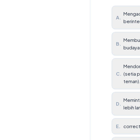
Mengada
A
.
berinte
Membuat
B
.
budaya 
Mendoro
C
.
(setia
teman)
Meminta
D
.
lebih la
E
.
correc