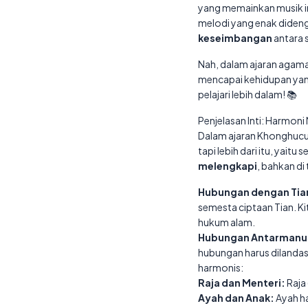
yang memainkan musik in
melodi yang enak dideng
keseimbangan
antara 
Nah, dalam ajaran agama 
mencapai kehidupan yang 
pelajari lebih dalam! 📚
Penjelasan Inti: Harmon
Dalam ajaran Khonghucu,
tapi lebih dari itu, yait
melengkapi
, bahkan d
Hubungan dengan Tian
semesta ciptaan Tian. K
hukum alam.
Hubungan Antarmanu
hubungan harus dilanda
harmonis:
Raja dan Menteri:
Raja 
Ayah dan Anak:
Ayah ha