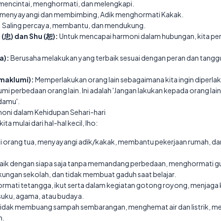
 mencintai, menghormati, dan melengkapi.
menyayangi dan membimbing, Adik menghormati Kakak.
:
Saling percaya, membantu, dan mendukung.
(忠) dan Shu (恕):
Untuk mencapai harmoni dalam hubungan, kita pe
a):
Berusaha melakukan yang terbaik sesuai dengan peran dan tangg
emaklumi):
Memperlakukan orang lain sebagaimana kita ingin diperl
perbedaan orang lain. Ini adalah 'Jangan lakukan kepada orang lain
damu'.
ni dalam Kehidupan Sehari-hari
ta mulai dari hal-hal kecil, lho:
orang tua, menyayangi adik/kakak, membantu pekerjaan rumah, d
ik dengan siapa saja tanpa memandang perbedaan, menghormati gur
kungan sekolah, dan tidak membuat gaduh saat belajar.
mati tetangga, ikut serta dalam kegiatan gotong royong, menjaga k
uku, agama, atau budaya.
idak membuang sampah sembarangan, menghemat air dan listrik, 
m.