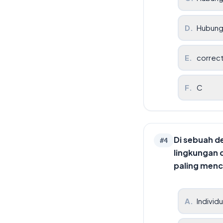
D
.
Hubunga
E
.
correc
F
.
C
Di sebuah d
#
4
lingkungan 
paling menc
A
.
Individ