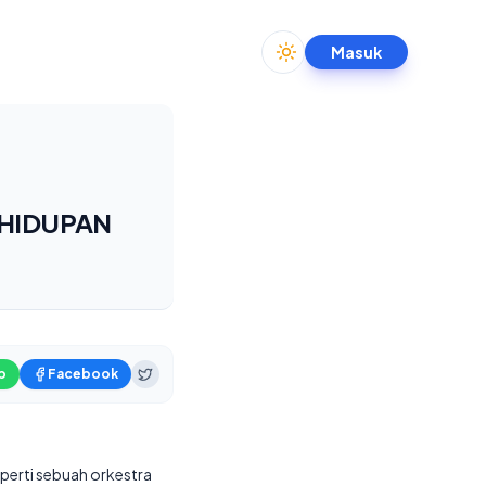
Masuk
Toggle theme
EHIDUPAN
p
Facebook
eperti sebuah orkestra