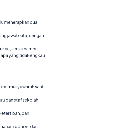
rlu menerapkan dua
ung jawab kita, dengan
akukan, serta mampu
 apa yang tidak engkau
an bermusyawarah saat
u dan staf sekolah,
etertiban, dan
menanam pohon, dan