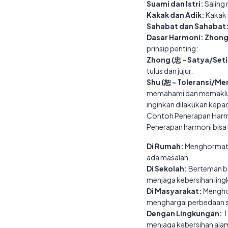
Suami dan Istri:
Saling
Kakak dan Adik:
Kakak 
Sahabat dan Sahabat
Dasar Harmoni: Zhong 
prinsip penting:
Zhong (忠 - Satya/Seti
tulus dan jujur.
Shu (恕 - Toleransi/M
memahami dan memaklumi 
inginkan dilakukan kepa
Contoh Penerapan Harmo
Penerapan harmoni bisa ki
Di Rumah:
Menghormati 
ada masalah.
Di Sekolah:
Berteman ba
menjaga kebersihan ling
Di Masyarakat:
Menghor
menghargai perbedaan s
Dengan Lingkungan:
T
menjaga kebersihan ala