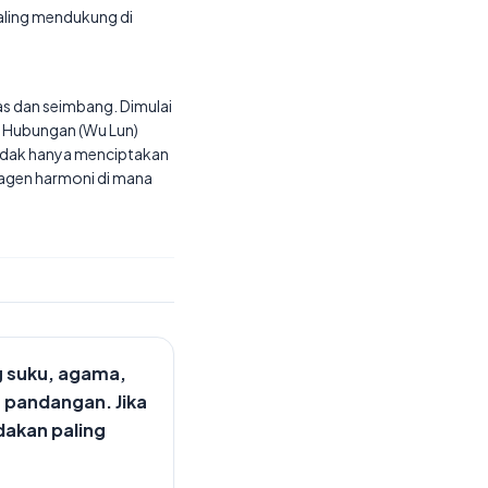
saling mendukung di
as dan seimbang. Dimulai
a Hubungan (Wu Lun)
 tidak hanya menciptakan
i agen harmoni di mana
g suku, agama,
 pandangan. Jika
dakan paling