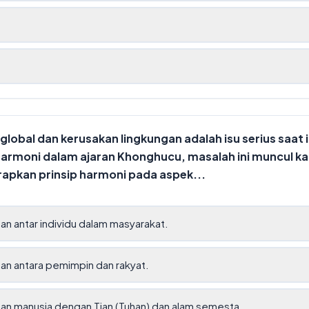
t
obal dan kerusakan lingkungan adalah isu serius saat in
harmoni dalam ajaran Khonghucu, masalah ini muncul k
apkan prinsip harmoni pada aspek...
n antar individu dalam masyarakat.
n antara pemimpin dan rakyat.
n manusia dengan Tian (Tuhan) dan alam semesta.