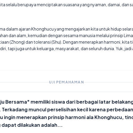
i kita selalu berupaya menciptakan suasana yang nyaman, damai, dan 

ama dalam ajaran Khonghucu yang mengajarkan kita untuk hidup selar
han dan alam, kemudian dengan sesama manusia melalui prinsip Lim
etiaan (Zhong) dan toleransi (Shu). Dengan menerapkan harmoni, kita
iri, tapi juga untuk keluarga, masyarakat, dan seluruh dunia. Yuk, jad
UJI PEMAHAMAN
ju Bersama" memiliki siswa dari berbagai latar belakan
 Terkadang muncul perselisihan kecil karena perbedaan
u ingin menerapkan prinsip harmoni ala Khonghucu, tin
 dapat dilakukan adalah...