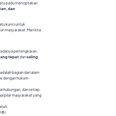
satu padu menciptakan
ian, dan
atu kunci untuk
pun masyarakat. Mari kita
ak adanya pertengkaran,
ang tepat
dan
saling
adalah bagian dari alam
ras dengan hukum-
gai hubungan, dan setiap
ai pilar masyarakat yang
atuh.
/孝).