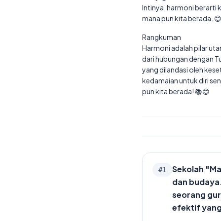
Intinya, harmoni berart
mana pun kita berada. 
Rangkuman
Harmoni adalah pilar ut
dari hubungan dengan Tu
yang dilandasi oleh kes
kedamaian untuk diri send
pun kita berada! 📚😊
Sekolah "Ma
#
1
dan budaya.
seorang gur
efektif yang