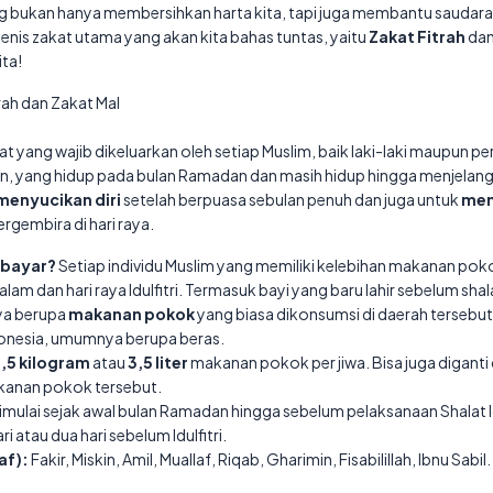
g bukan hanya membersihkan harta kita, tapi juga membantu saudara
nis zakat utama yang akan kita bahas tuntas, yaitu
Zakat Fitrah
da
ita!
trah dan Zakat Mal
at yang wajib dikeluarkan oleh setiap Muslim, baik laki-laki maupun
n, yang hidup pada bulan Ramadan dan masih hidup hingga menjelang Ha
menyucikan diri
setelah berpuasa sebulan penuh dan juga untuk
mem
rgembira di hari raya.
mbayar?
Setiap individu Muslim yang memiliki kelebihan makanan poko
m dan hari raya Idulfitri. Termasuk bayi yang baru lahir sebelum shalat 
a berupa
makanan pokok
yang biasa dikonsumsi di daerah tersebut
ndonesia, umumnya berupa beras.
,5 kilogram
atau
3,5 liter
makanan pokok per jiwa. Bisa juga diganti
kanan pokok tersebut.
imulai sejak awal bulan Ramadan hingga sebelum pelaksanaan Shalat Id
i atau dua hari sebelum Idulfitri.
af):
Fakir, Miskin, Amil, Muallaf, Riqab, Gharimin, Fisabilillah, Ibnu Sabil.