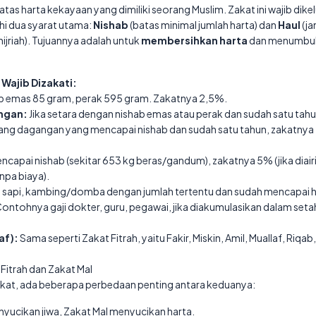
atas harta kekayaan yang dimiliki seorang Muslim. Zakat ini wajib dikel
i dua syarat utama:
Nishab
(batas minimal jumlah harta) dan
Haul
(ja
hijriah). Tujuannya adalah untuk
membersihkan harta
dan menumbuh
 Wajib Dizakati:
b emas 85 gram, perak 595 gram. Zakatnya 2,5%.
ngan:
Jika setara dengan nishab emas atau perak dan sudah satu tah
ng dagangan yang mencapai nishab dan sudah satu tahun, zakatnya 2
encapai nishab (sekitar 653 kg beras/gandum), zakatnya 5% (jika diai
anpa biaya).
 sapi, kambing/domba dengan jumlah tertentu dan sudah mencapai h
ontohnya gaji dokter, guru, pegawai, jika diakumulasikan dalam set
af):
Sama seperti Zakat Fitrah, yaitu Fakir, Miskin, Amil, Muallaf, Riqab, 
itrah dan Zakat Mal
at, ada beberapa perbedaan penting antara keduanya:
nyucikan jiwa, Zakat Mal menyucikan harta.