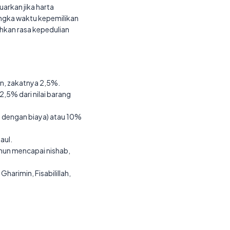
uarkan jika harta
ngka waktu kepemilikan
kan rasa kepedulian
un, zakatnya 2,5%.
,5% dari nilai barang
ri dengan biaya) atau 10%
aul.
ahun mencapai nishab,
Gharimin, Fisabilillah,