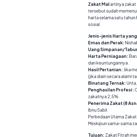
Zakat Mal
artinya zakat 
tersebut sudah memenuh
harta selama satu tahun 
sosial.
Jenis-jenis Harta yang
Emas dan Perak:
Nisha
Uang Simpanan/Tabu
Harta Perniagaan:
Bara
dan keuntungannya.
Hasil Pertanian:
Jika m
(jika diairi secara alami t
Binatang Ternak:
Unta,
Penghasilan Profesi:
C
zakatnya 2,5%.
Penerima Zakat (8 Asn
Ibnu Sabil.
Perbedaan Utama Zakat F
Meskipun sama-sama zak
Tujuan:
Zakat Fitrah me