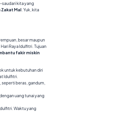
-saudari kita yang
n
Zakat Mal
. Yuk, kita
 perempuan, besar maupun
ri Raya Idulfitri. Tujuan
bantu fakir miskin
k untuk kebutuhan diri
Idulfitri.
, seperti beras, gandum,
 dengan uang tunai yang
ulfitri. Waktu yang