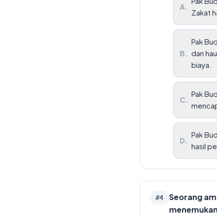
Pak Bud
A
.
Zakat h
Pak Bud
B
.
dan hau
biaya.
Pak Bud
C
.
mencapa
Pak Bud
D
.
hasil p
Seorang ami
#
4
menemukan s