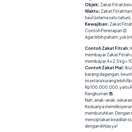
Objek:
Zakat Fitrah ber
Waktu:
Zakat Fitrah han
haul (selama satu tahun).
Kewajiban:
Zakat Fitrah
Contoh Penerapan 😊
Agar lebih paham, yuk ki
Contoh Zakat Fitrah:
K
membayar Zakat Fitrah u
membayar 4 x 2,5 kg = 10
Contoh Zakat Mal:
Ibu
barang dagangan, keunt
ini setara kurang lebih 
Rp100.000.000, yaitu 
Rangkuman 📚
Nah, anak-anak, sekarang
Keduanya memiliki peran
membutuhkan. Dengan men
menciptakan keadilan so
dengan ikhlas ya!