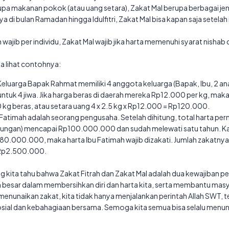
upa makanan pokok (atau uang setara), Zakat Mal berupa berbagai jen
ya di bulan Ramadan hingga Idulfitri, Zakat Mal bisa kapan saja setel
 wajib per individu, Zakat Mal wajib jika harta memenuhi syarat nishab 
ta lihat contohnya:
eluarga Bapak Rahmat memiliki 4 anggota keluarga (Bapak, Ibu, 2 an
ntuk 4 jiwa. Jika harga beras di daerah mereka Rp12.000 per kg, ma
 kg beras, atau setara uang 4 x 2.5 kg x Rp12.000 = Rp120.000.
 Fatimah adalah seorang pengusaha. Setelah dihitung, total harta pe
ungan) mencapai Rp100.000.000 dan sudah melewati satu tahun. Ka
Rp80.000.000, maka harta Ibu Fatimah wajib dizakati. Jumlah zakatnya
Rp2.500.000.
 kita tahu bahwa Zakat Fitrah dan Zakat Mal adalah dua kewajiban pe
 besar dalam membersihkan diri dan harta kita, serta membantu mas
unaikan zakat, kita tidak hanya menjalankan perintah Allah SWT, tet
sial dan kebahagiaan bersama. Semoga kita semua bisa selalu menuna