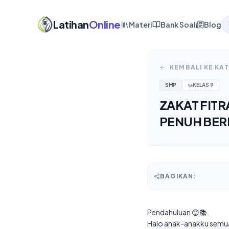
Latihan
Online
Materi
Bank Soal
Blog
KEMBALI KE KA
SMP
KELAS
9
ZAKAT FITR
PENUH BE
BAGIKAN:
Pendahuluan 😊📚
Halo anak-anakku semua! 