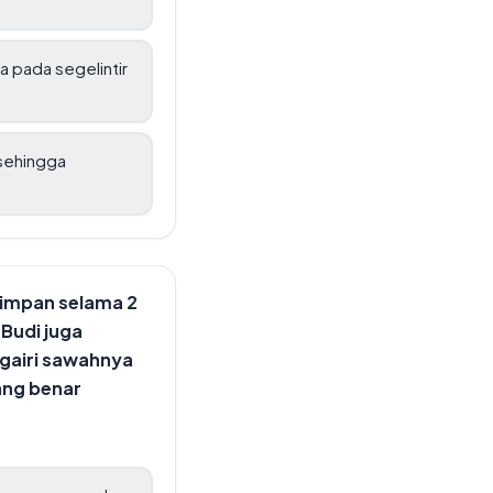
a pada segelintir
 sehingga
simpan selama 2
 Budi juga
ngairi sawahnya
ang benar