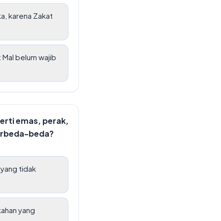
a, karena Zakat
t Mal belum wajib
erti emas, perak,
berbeda-beda?
 yang tidak
kahan yang