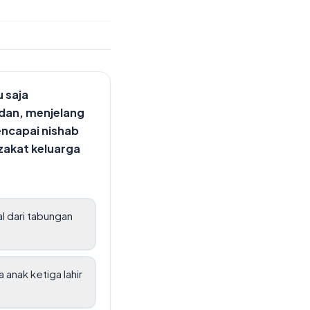
u saja
dan, menjelang
encapai nishab
zakat keluarga
l dari tabungan
 anak ketiga lahir