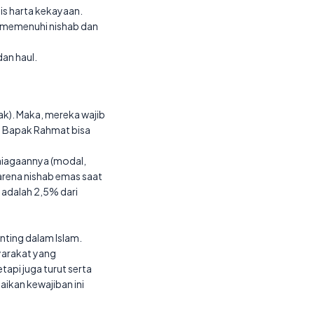
is harta kekayaan.
ah memenuhi nishab dan
dan haul.
ak). Maka, mereka wajib
ka Bapak Rahmat bisa
rniagaannya (modal,
rena nishab emas saat
 adalah 2,5% dari
nting dalam Islam.
yarakat yang
api juga turut serta
ikan kewajiban ini