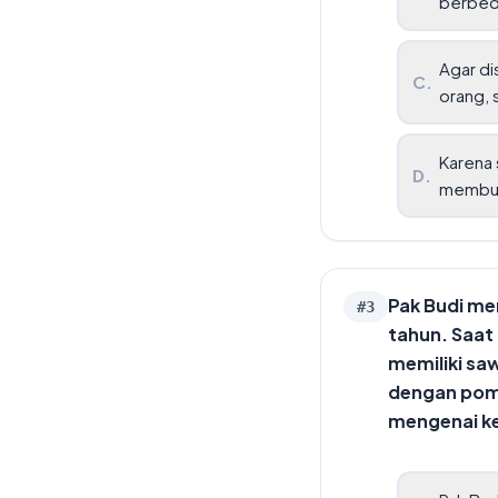
berbed
Agar di
C
.
orang, 
Karena 
D
.
membutu
Pak Budi me
#
3
tahun. Saat 
memiliki sa
dengan pom
mengenai ke