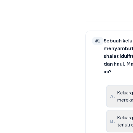
Sebuah kelua
#
1
menyambut 
shalat Idul
dan haul. M
ini?
Keluarg
A
.
mereka
Keluarg
B
.
terlalu 