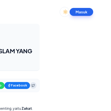
Masuk
Toggle theme
ISLAM YANG
p
Facebook
penting, yaitu
Zakat
.