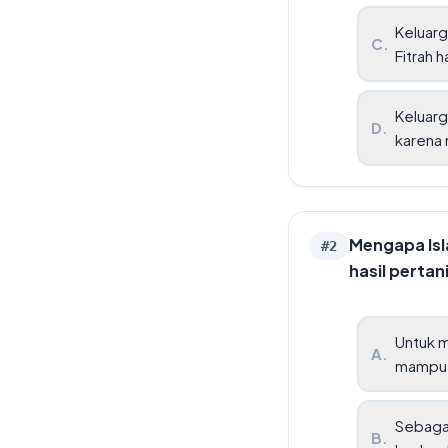
Keluarg
C
.
Fitrah 
Keluarg
D
.
karena 
Mengapa Isl
#
2
hasil perta
Untuk m
A
.
mampu 
Sebagai
B
.