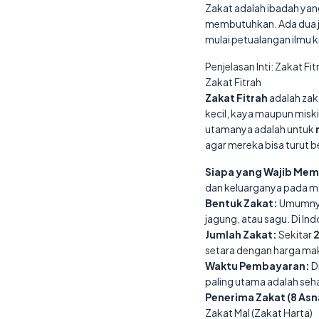
Zakat adalah ibadah yan
membutuhkan. Ada dua je
mulai petualangan ilmu k
Penjelasan Inti: Zakat Fi
Zakat Fitrah
Zakat Fitrah
adalah zak
kecil, kaya maupun miski
utamanya adalah untuk
agar mereka bisa turut be
Siapa yang Wajib Me
dan keluarganya pada mala
Bentuk Zakat:
Umumny
jagung, atau sagu. Di I
Jumlah Zakat:
Sekitar
2
setara dengan harga ma
Waktu Pembayaran:
D
paling utama adalah sehar
Penerima Zakat (8 Asn
Zakat Mal (Zakat Harta)