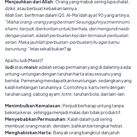
Menjauhkan dari Allah:
Orang yang mabuk sering lupa shalat,
dzikir, atau berbuat kebaikan lainnya.
Allah Swt. berfirman dalam QS. Al-Ma'idah ayat 90 yang artinya,
"Wahai orang-orang yang beriman! Sesungguhnya (meminum)
khamr, berjudi, (berkorban untuk) berhala, dan mengundi nasib
dengan panah, adalah perbuatan keji dan termasuk perbuatan
setan. Maka jauhilah (perbuatan-perbuatan) itu agar kamu
beruntung."
Jelas sekali bukan? 📖
Apa Itu Judi (Maisir)?
Judi
atau
maisir
adalah setiap permainan yang di dalamnya ada
untung-untungan dengan taruhan harta atau sesuatu yang
bernilai. Pemenang mendapatkan keuntungan, sedangkan yang
kalah kehilangan taruhannya. Contohnya: kartu remi dengan
taruhan uang, sabung ayam, lotre, taruhan bola, dan lain-lain.
Menimbulkan Kemalasan:
Penjudi berharap untung tanpa
bekerja keras, sehingga menjadi malas dan tidak produktif.
Menyebabkan Permusuhan:
Kalah dalam judi sering
membuat orang marah, dendam, bahkan bertengkar hebat.
Menghabiskan Harta:
Banyak orang bangkrut dan jatuh