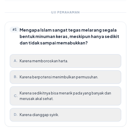
UJI PEMAHAMAN
Mengapa Islam sangat tegas melarang segala
#
1
bentuk minuman keras, meskipun hanya sedikit
dan tidak sampai memabukkan?
A
.
Karena memboroskan harta.
B
.
Karena berpotensi menimbulkan permusuhan.
Karena sedikitnya bisa menarik pada yang banyak dan
C
.
merusak akal sehat.
D
.
Karena dianggap syirik.