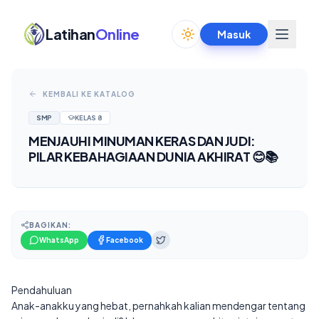
Latihan
Online
Masuk
Toggle theme
KEMBALI KE KATALOG
SMP
KELAS
8
MENJAUHI MINUMAN KERAS DAN JUDI:
PILAR KEBAHAGIAAN DUNIA AKHIRAT 😊📚
BAGIKAN:
WhatsApp
Facebook
Pendahuluan
Anak-anakku yang hebat, pernahkah kalian mendengar tentang