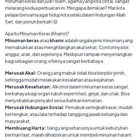
minuman keras dan judi? Islam, agama yang kita cintai, sangat
melarang kedua perbuatan ini. Mengapa demikian? Mari kita
pelajari bersama agar hidup kita selalu dalam lindungan Allah
Swt. dan penuh berkah! 😊
Apa Itu Minuman Keras (Khamr)?
Minuman keras
atau
khamr
adalah segala jenis minuman yang
memabukkan atau menghilangkan akal sehat. Contohnya bir,
anggur, arak, dan sejenisnya. Meskipun tampak menyenangkan
bagi sebagian orang, efeknya sangat berbahaya.
Merusak Akal:
Orang yang mabuk tidak bisa berpikir jernih,
sehingga mudah melakukan kesalahan atau kejahatan.
Merusak Kesehatan:
Alkohol dalam minuman keras sangat
berbahaya bagi organ tubuh seperti hati, ginjal, dan otak. Bisa
menyebabkan penyakit serius bahkan kematian.
Merusak Hubungan Sosial:
Pemabuk seringkali kasar, mudah
bertengkar, atau lalai terhadap tanggung jawab keluarga dan
masyarakat.
Membuang Harta:
Uang yang seharusnya untuk kebutuhan
bermanfaat, malah dihabiskan untuk membeli minuman haram.