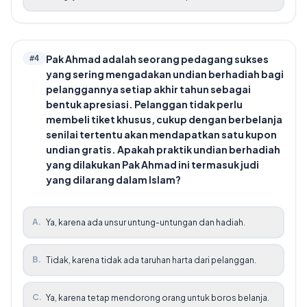
Pak Ahmad adalah seorang pedagang sukses
#
4
yang sering mengadakan undian berhadiah bagi
pelanggannya setiap akhir tahun sebagai
bentuk apresiasi. Pelanggan tidak perlu
membeli tiket khusus, cukup dengan berbelanja
senilai tertentu akan mendapatkan satu kupon
undian gratis. Apakah praktik undian berhadiah
yang dilakukan Pak Ahmad ini termasuk judi
yang dilarang dalam Islam?
A
.
Ya, karena ada unsur untung-untungan dan hadiah.
B
.
Tidak, karena tidak ada taruhan harta dari pelanggan.
C
.
Ya, karena tetap mendorong orang untuk boros belanja.