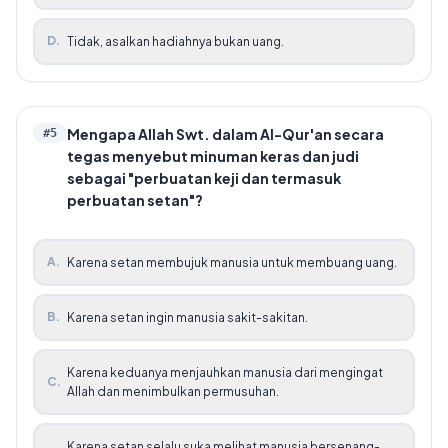
D
.
Tidak, asalkan hadiahnya bukan uang.
Mengapa Allah Swt. dalam Al-Qur'an secara
#
5
tegas menyebut minuman keras dan judi
sebagai "perbuatan keji dan termasuk
perbuatan setan"?
A
.
Karena setan membujuk manusia untuk membuang uang.
B
.
Karena setan ingin manusia sakit-sakitan.
Karena keduanya menjauhkan manusia dari mengingat
C
.
Allah dan menimbulkan permusuhan.
Karena setan selalu suka melihat manusia bersenang-