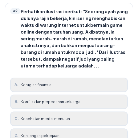
Perhatikan ilustrasi berikut: "Seorang ayah yang
#
2
dulunya rajin bekerja, kini sering menghabiskan
waktu di warung internet untuk bermain game
online dengan taruhan uang. Akibatnya, ia
sering marah-marah di rumah, menelantarkan
anak istrinya, dan bahkan menjual barang-
barang di rumah untuk modal judi." Dari ilustrasi
tersebut, dampak negatif judi yang paling
utama terhadap keluarga adalah...
A
.
Kerugian finansial.
B
.
Konflik dan perpecahan keluarga.
C
.
Kesehatan mental menurun.
D
.
Kehilangan pekerjaan.