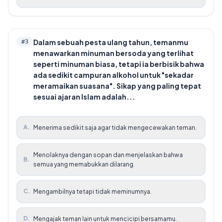
Dalam sebuah pesta ulang tahun, temanmu
#
3
menawarkan minuman bersoda yang terlihat
seperti minuman biasa, tetapi ia berbisik bahwa
ada sedikit campuran alkohol untuk "sekadar
meramaikan suasana". Sikap yang paling tepat
sesuai ajaran Islam adalah...
A
.
Menerima sedikit saja agar tidak mengecewakan teman.
Menolaknya dengan sopan dan menjelaskan bahwa
B
.
semua yang memabukkan dilarang.
C
.
Mengambilnya tetapi tidak meminumnya.
D
.
Mengajak teman lain untuk mencicipi bersamamu.