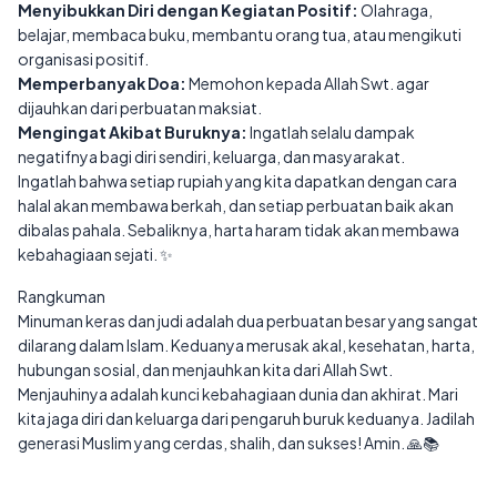
Menyibukkan Diri dengan Kegiatan Positif:
Olahraga,
belajar, membaca buku, membantu orang tua, atau mengikuti
organisasi positif.
Memperbanyak Doa:
Memohon kepada Allah Swt. agar
dijauhkan dari perbuatan maksiat.
Mengingat Akibat Buruknya:
Ingatlah selalu dampak
negatifnya bagi diri sendiri, keluarga, dan masyarakat.
Ingatlah bahwa setiap rupiah yang kita dapatkan dengan cara
halal akan membawa berkah, dan setiap perbuatan baik akan
dibalas pahala. Sebaliknya, harta haram tidak akan membawa
kebahagiaan sejati. ✨
Rangkuman
Minuman keras dan judi adalah dua perbuatan besar yang sangat
dilarang dalam Islam. Keduanya merusak akal, kesehatan, harta,
hubungan sosial, dan menjauhkan kita dari Allah Swt.
Menjauhinya adalah kunci kebahagiaan dunia dan akhirat. Mari
kita jaga diri dan keluarga dari pengaruh buruk keduanya. Jadilah
generasi Muslim yang cerdas, shalih, dan sukses! Amin. 🙏📚