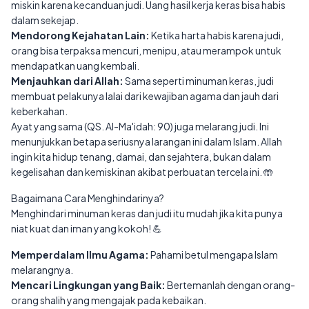
miskin karena kecanduan judi. Uang hasil kerja keras bisa habis
dalam sekejap.
Mendorong Kejahatan Lain:
Ketika harta habis karena judi,
orang bisa terpaksa mencuri, menipu, atau merampok untuk
mendapatkan uang kembali.
Menjauhkan dari Allah:
Sama seperti minuman keras, judi
membuat pelakunya lalai dari kewajiban agama dan jauh dari
keberkahan.
Ayat yang sama (QS. Al-Ma'idah: 90) juga melarang judi. Ini
menunjukkan betapa seriusnya larangan ini dalam Islam. Allah
ingin kita hidup tenang, damai, dan sejahtera, bukan dalam
kegelisahan dan kemiskinan akibat perbuatan tercela ini. 🤲
Bagaimana Cara Menghindarinya?
Menghindari minuman keras dan judi itu mudah jika kita punya
niat kuat dan iman yang kokoh! 💪
Memperdalam Ilmu Agama:
Pahami betul mengapa Islam
melarangnya.
Mencari Lingkungan yang Baik:
Bertemanlah dengan orang-
orang shalih yang mengajak pada kebaikan.