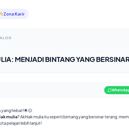
Zona Karir
TALOG
IA: MENJADI BINTANG YANG BERSINAR
WhatsAp
 yang hebat!🌟😊
lak mulia
? Akhlak mulia itu seperti bintang yang bersinar terang, memb
a pelajari lebih lanjut!