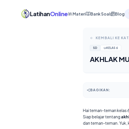
Latihan
Online
Materi
Bank Soal
Blog
KEMBALI KE KA
SD
KELAS
6
AKHLAK MUL
BAGIKAN:
Hai teman-teman kelas 6
Siap belajar tentang
akh
dan teman-teman. Yuk, kit