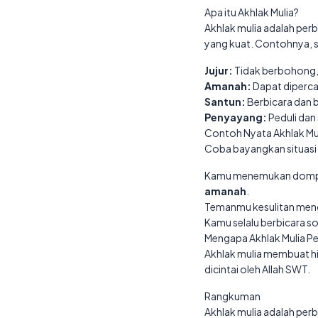
Apa itu Akhlak Mulia?
Akhlak mulia adalah perbu
yang kuat. Contohnya, s
Jujur:
Tidak berbohong, 
Amanah:
Dapat diperca
Santun:
Berbicara dan b
Penyayang:
Peduli dan
Contoh Nyata Akhlak Mu
Coba bayangkan situasi i
Kamu menemukan dompet 
amanah
.
Temanmu kesulitan meng
Kamu selalu berbicara s
Mengapa Akhlak Mulia P
Akhlak mulia membuat hid
dicintai oleh Allah SWT.
Rangkuman
Akhlak mulia adalah per