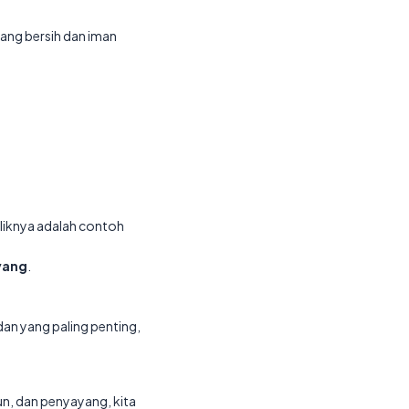
 yang bersih dan iman
iknya adalah contoh
yang
.
dan yang paling penting,
un, dan penyayang, kita