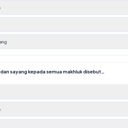
h
ang
i dan sayang kepada semua makhluk disebut…
h