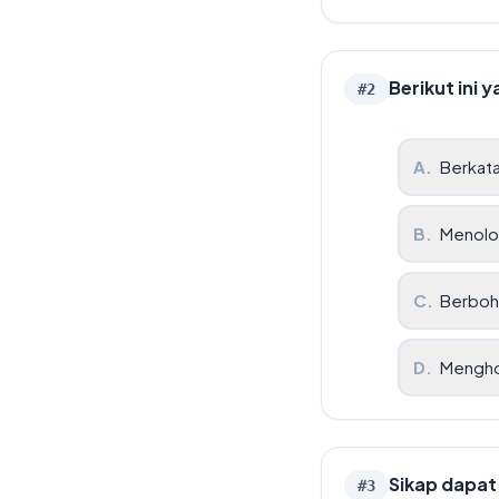
Berikut ini
#
2
A
.
Berkata
B
.
Menolo
C
.
Berbo
D
.
Mengho
Sikap dapat
#
3