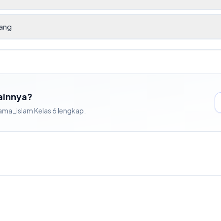
ang
Lainnya?
ama_islam
Kelas
6
lengkap.