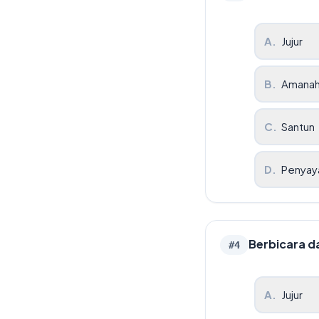
A
.
Jujur
B
.
Amana
C
.
Santun
D
.
Penyay
Berbicara d
#
4
A
.
Jujur