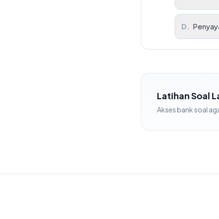
D
.
Penyay
Latihan Soal 
Akses bank soal
ag