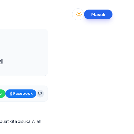
Masuk
Toggle theme
!
p
Facebook
uat kita disukai Allah