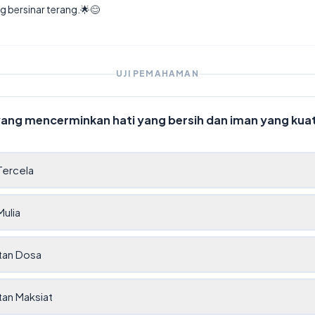
g bersinar terang.🌟😊
UJI PEMAHAMAN
ang mencerminkan hati yang bersih dan iman yang kua
Tercela
Mulia
tan Dosa
an Maksiat