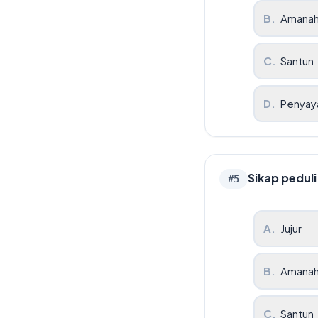
B
.
Amana
C
.
Santun
D
.
Penyay
Sikap pedul
#
5
A
.
Jujur
B
.
Amana
C
.
Santun