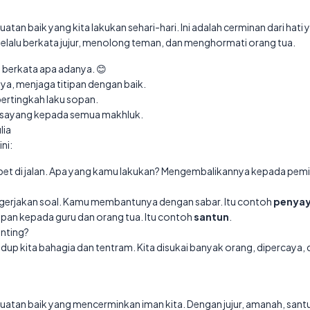
atan baik yang kita lakukan sehari-hari. Ini adalah cerminan dari hati
elalu berkata jujur, menolong teman, dan menghormati orang tua.
berkata apa adanya. 😊
ya, menjaga titipan dengan baik.
ertingkah laku sopan.
 sayang kepada semua makhluk.
lia
ni:
di jalan. Apa yang kamu lakukan? Mengembalikannya kepada pemil
erjakan soal. Kamu membantunya dengan sabar. Itu contoh
penya
opan kepada guru dan orang tua. Itu contoh
santun
.
enting?
up kita bahagia dan tentram. Kita disukai banyak orang, dipercaya, 
buatan baik yang mencerminkan iman kita. Dengan jujur, amanah, sant