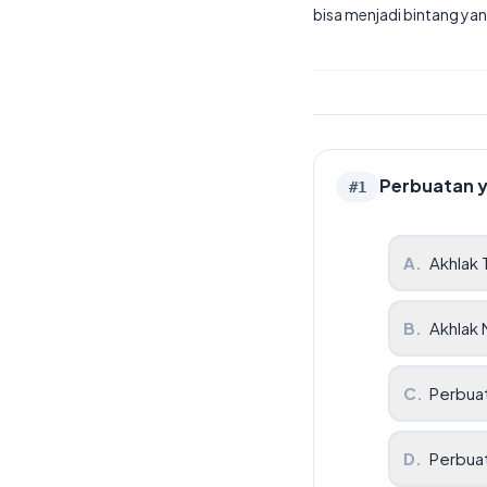
bisa menjadi bintang yan
Perbuatan y
#
1
A
.
Akhlak 
B
.
Akhlak 
C
.
Perbua
D
.
Perbuat