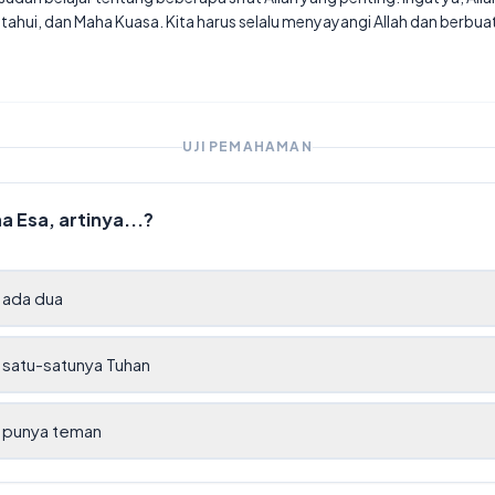
hui, dan Maha Kuasa. Kita harus selalu menyayangi Allah dan berbu
UJI PEMAHAMAN
ha Esa, artinya...?
u ada dua
tu satu-satunya Tuhan
tu punya teman