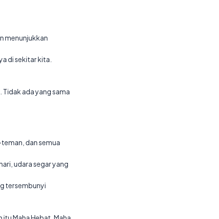
dan menunjukkan
a di sekitar kita.
a. Tidak ada yang sama
man-teman, dan semua
hari, udara segar yang
ang tersembunyi
ah itu Maha Hebat, Maha