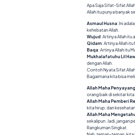
Apa Saja Sifat-Sifat Alla
Allah itu punya banyak se
Asmaul Husna
: Ini ad
kehebatan Allah.
Wujud
: Artinya Allah it
Qidam
: Artinya Allah i
Baqa
: Artinya Allah itu 
Mukhalafatuhu Lil Haw
dengan Allah.
Contoh Nyata Sifat Alla
Bagaimana kita bisa meli
Allah Maha Penyayan
orang baik di sekitar ki
Allah Maha Pemberi Re
kita hirup, dan kesehatan 
Allah Maha Mengetahui
sekalipun. Jadi, jangan 
Rangkuman Singkat
Nah, teman-teman, kita s