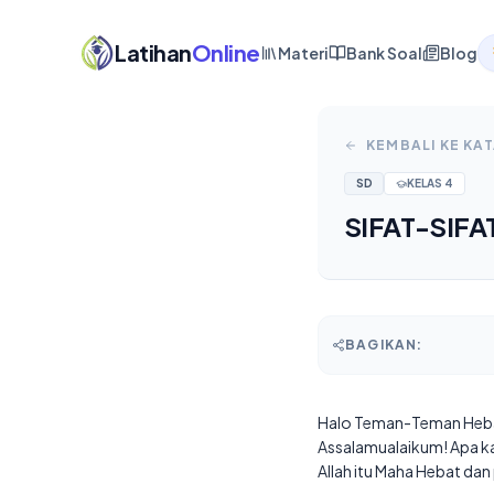
Latihan
Online
Materi
Bank Soal
Blog
KEMBALI KE KA
SD
KELAS
4
SIFAT-SIFA
BAGIKAN:
Halo Teman-Teman Heb
Assalamualaikum! Apa kaba
Allah itu Maha Hebat dan 