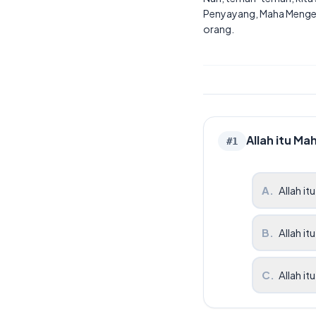
Penyayang, Maha Mengeta
orang.
Allah itu Ma
#
1
A
.
Allah it
B
.
Allah i
C
.
Allah i