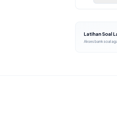
Latihan Soal 
Akses bank soal
ag