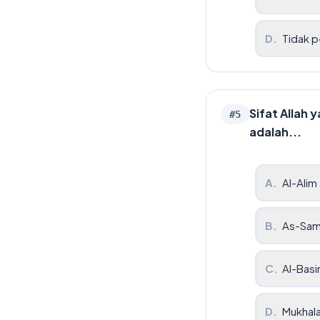
D
.
Tidak p
Sifat Allah
#
5
adalah...
A
.
Al-Alim
B
.
As-Sam
C
.
Al-Basi
D
.
Mukhala