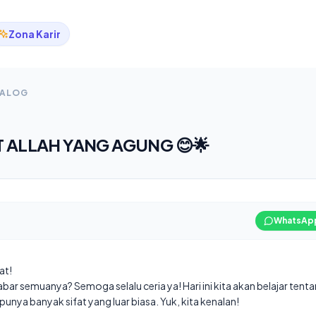
Zona Karir
TALOG
T ALLAH YANG AGUNG 😊🌟
WhatsAp
at!
r semuanya? Semoga selalu ceria ya! Hari ini kita akan belajar tentang
punya banyak sifat yang luar biasa. Yuk, kita kenalan!