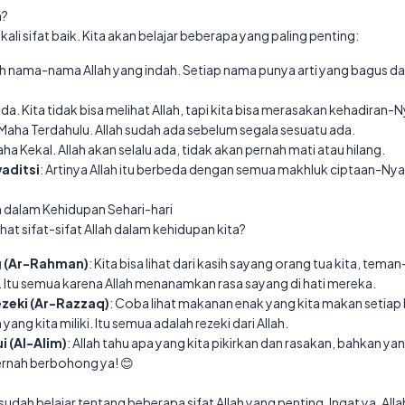
h?
kali sifat baik. Kita akan belajar beberapa yang paling penting:
alah nama-nama Allah yang indah. Setiap nama punya arti yang bagus 
u ada. Kita tidak bisa melihat Allah, tapi kita bisa merasakan kehadiran-Ny
tu Maha Terdahulu. Allah sudah ada sebelum segala sesuatu ada.
Maha Kekal. Allah akan selalu ada, tidak akan pernah mati atau hilang.
aditsi
: Artinya Allah itu berbeda dengan semua makhluk ciptaan-Ny
h dalam Kehidupan Sehari-hari
hat sifat-sifat Allah dalam kehidupan kita?
g (Ar-Rahman)
: Kita bisa lihat dari kasih sayang orang tua kita, te
ta. Itu semua karena Allah menanamkan rasa sayang di hati mereka.
zeki (Ar-Razzaq)
: Coba lihat makanan enak yang kita makan setiap 
yang kita miliki. Itu semua adalah rezeki dari Allah.
 (Al-Alim)
: Allah tahu apa yang kita pikirkan dan rasakan, bahkan y
pernah berbohong ya! 😊
udah belajar tentang beberapa sifat Allah yang penting. Ingat ya, All