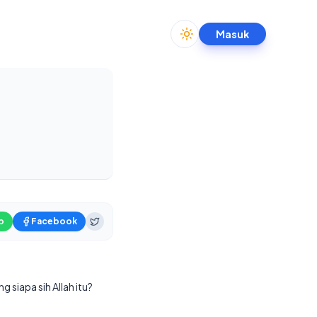
Masuk
Toggle theme
p
Facebook
 siapa sih Allah itu?