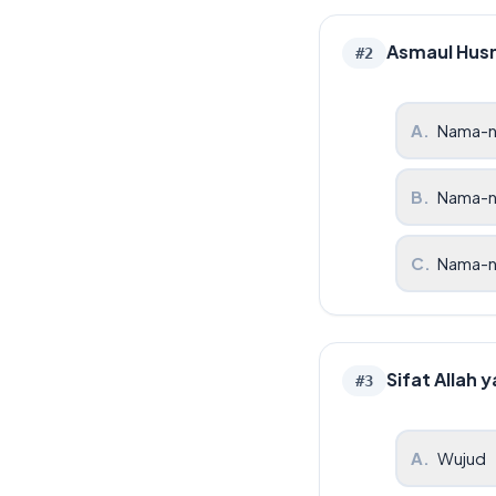
Asmaul Husn
#
2
A
.
Nama-n
B
.
Nama-n
C
.
Nama-na
Sifat Allah 
#
3
A
.
Wujud