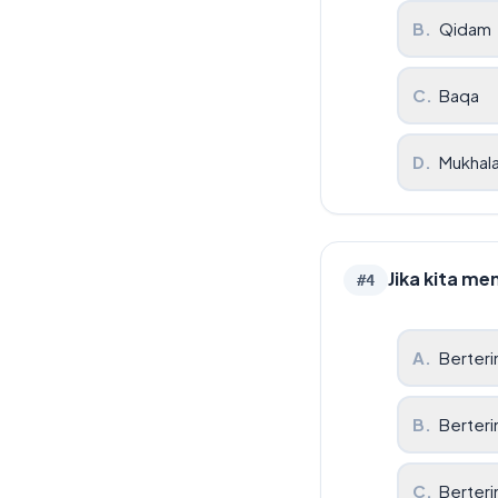
B
.
Qidam
C
.
Baqa
D
.
Mukhala
Jika kita me
#
4
A
.
Berter
B
.
Berteri
C
.
Berteri