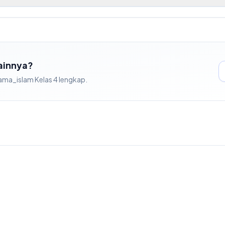
Lainnya?
ama_islam
Kelas
4
lengkap.