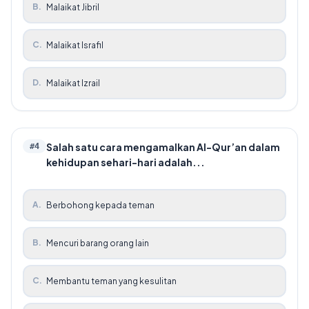
B
.
Malaikat Jibril
C
.
Malaikat Israfil
D
.
Malaikat Izrail
Salah satu cara mengamalkan Al-Qur’an dalam
#
4
kehidupan sehari-hari adalah...
A
.
Berbohong kepada teman
B
.
Mencuri barang orang lain
C
.
Membantu teman yang kesulitan