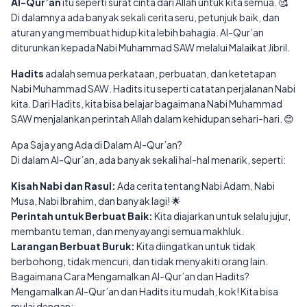
Al-Qur’an
itu seperti surat cinta dari Allah untuk kita semua. 🥰
Di dalamnya ada banyak sekali cerita seru, petunjuk baik, dan
aturan yang membuat hidup kita lebih bahagia. Al-Qur’an
diturunkan kepada Nabi Muhammad SAW melalui Malaikat Jibril.
Hadits
adalah semua perkataan, perbuatan, dan ketetapan
Nabi Muhammad SAW. Hadits itu seperti catatan perjalanan Nabi
kita. Dari Hadits, kita bisa belajar bagaimana Nabi Muhammad
SAW menjalankan perintah Allah dalam kehidupan sehari-hari. 😊
Apa Saja yang Ada di Dalam Al-Qur’an?
Di dalam Al-Qur’an, ada banyak sekali hal-hal menarik, seperti:
Kisah Nabi dan Rasul:
Ada cerita tentang Nabi Adam, Nabi
Musa, Nabi Ibrahim, dan banyak lagi! 🌟
Perintah untuk Berbuat Baik:
Kita diajarkan untuk selalu jujur,
membantu teman, dan menyayangi semua makhluk.
Larangan Berbuat Buruk:
Kita diingatkan untuk tidak
berbohong, tidak mencuri, dan tidak menyakiti orang lain.
Bagaimana Cara Mengamalkan Al-Qur’an dan Hadits?
Mengamalkan Al-Qur’an dan Hadits itu mudah, kok! Kita bisa
mulai dengan: