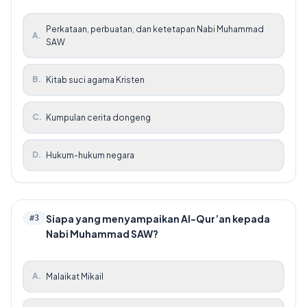
Perkataan, perbuatan, dan ketetapan Nabi Muhammad
A
.
SAW
B
.
Kitab suci agama Kristen
C
.
Kumpulan cerita dongeng
D
.
Hukum-hukum negara
Siapa yang menyampaikan Al-Qur’an kepada
#
3
Nabi Muhammad SAW?
A
.
Malaikat Mikail