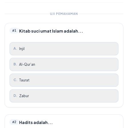
UJI PEMAHAMAN
Kitab suci umat Islam adalah...
#
1
A
.
Injil
B
.
Al-Qur’an
C
.
Taurat
D
.
Zabur
Hadits adalah...
#
2