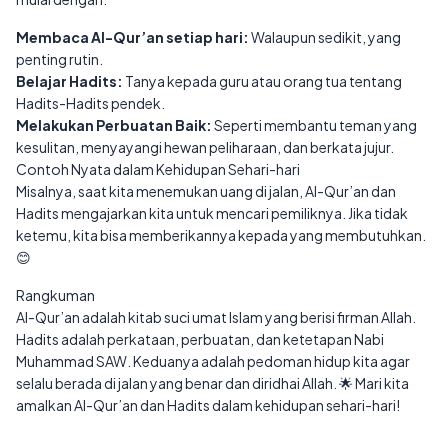
Membaca Al-Qur’an setiap hari:
Walaupun sedikit, yang
penting rutin.
Belajar Hadits:
Tanya kepada guru atau orang tua tentang
Hadits-Hadits pendek.
Melakukan Perbuatan Baik:
Seperti membantu teman yang
kesulitan, menyayangi hewan peliharaan, dan berkata jujur.
Contoh Nyata dalam Kehidupan Sehari-hari
Misalnya, saat kita menemukan uang di jalan, Al-Qur’an dan
Hadits mengajarkan kita untuk mencari pemiliknya. Jika tidak
ketemu, kita bisa memberikannya kepada yang membutuhkan.
😊
Rangkuman
Al-Qur’an adalah kitab suci umat Islam yang berisi firman Allah.
Hadits adalah perkataan, perbuatan, dan ketetapan Nabi
Muhammad SAW. Keduanya adalah pedoman hidup kita agar
selalu berada di jalan yang benar dan diridhai Allah. 🌟 Mari kita
amalkan Al-Qur’an dan Hadits dalam kehidupan sehari-hari!