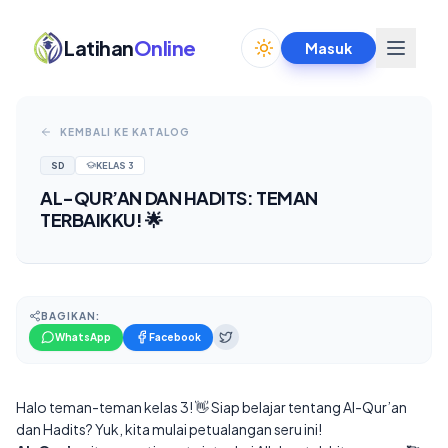
Latihan
Online
Masuk
Toggle theme
KEMBALI KE KATALOG
SD
KELAS
3
AL-QUR’AN DAN HADITS: TEMAN
TERBAIKKU! 🌟
BAGIKAN:
WhatsApp
Facebook
Halo teman-teman kelas 3! 👋 Siap belajar tentang Al-Qur’an
dan Hadits? Yuk, kita mulai petualangan seru ini!