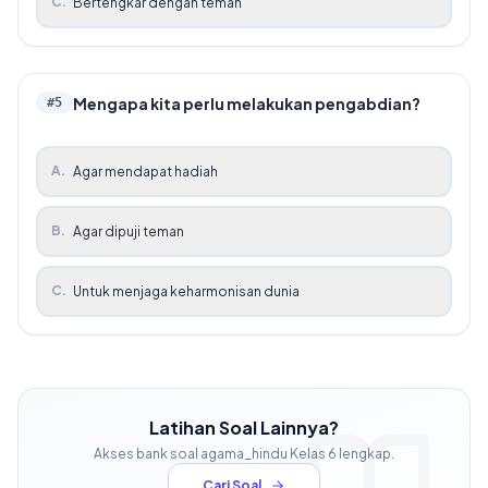
C
.
Bertengkar dengan teman
Mengapa kita perlu melakukan pengabdian?
#
5
A
.
Agar mendapat hadiah
B
.
Agar dipuji teman
C
.
Untuk menjaga keharmonisan dunia
Latihan Soal Lainnya?
Akses bank soal
agama_hindu
Kelas
6
lengkap.
Cari Soal