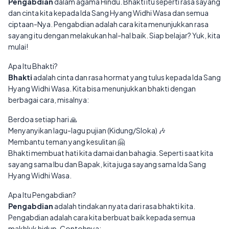
Pengabdian
dalam agama Hindu. Bhakti itu seperti rasa sayang
dan cinta kita kepada Ida Sang Hyang Widhi Wasa dan semua
ciptaan-Nya. Pengabdian adalah cara kita menunjukkan rasa
sayang itu dengan melakukan hal-hal baik. Siap belajar? Yuk, kita
mulai!
Apa Itu Bhakti?
Bhakti
adalah cinta dan rasa hormat yang tulus kepada Ida Sang
Hyang Widhi Wasa. Kita bisa menunjukkan bhakti dengan
berbagai cara, misalnya:
Berdoa setiap hari 🙏
Menyanyikan lagu-lagu pujian (Kidung/Sloka) 🎶
Membantu teman yang kesulitan 🤗
Bhakti membuat hati kita damai dan bahagia. Seperti saat kita
sayang sama Ibu dan Bapak, kita juga sayang sama Ida Sang
Hyang Widhi Wasa.
Apa Itu Pengabdian?
Pengabdian
adalah tindakan nyata dari rasa bhakti kita.
Pengabdian adalah cara kita berbuat baik kepada semua
makhluk hidup. Contohnya: