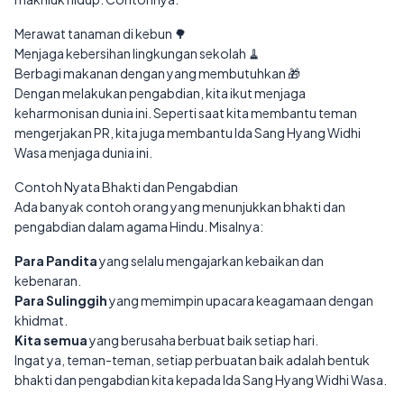
Merawat tanaman di kebun 🌳
Menjaga kebersihan lingkungan sekolah 🧹
Berbagi makanan dengan yang membutuhkan 🎁
Dengan melakukan pengabdian, kita ikut menjaga
keharmonisan dunia ini. Seperti saat kita membantu teman
mengerjakan PR, kita juga membantu Ida Sang Hyang Widhi
Wasa menjaga dunia ini.
Contoh Nyata Bhakti dan Pengabdian
Ada banyak contoh orang yang menunjukkan bhakti dan
pengabdian dalam agama Hindu. Misalnya:
Para Pandita
yang selalu mengajarkan kebaikan dan
kebenaran.
Para Sulinggih
yang memimpin upacara keagamaan dengan
khidmat.
Kita semua
yang berusaha berbuat baik setiap hari.
Ingat ya, teman-teman, setiap perbuatan baik adalah bentuk
bhakti dan pengabdian kita kepada Ida Sang Hyang Widhi Wasa.