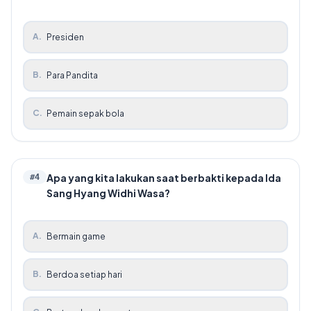
A
.
Presiden
B
.
Para Pandita
C
.
Pemain sepak bola
Apa yang kita lakukan saat berbakti kepada Ida
#
4
Sang Hyang Widhi Wasa?
A
.
Bermain game
B
.
Berdoa setiap hari