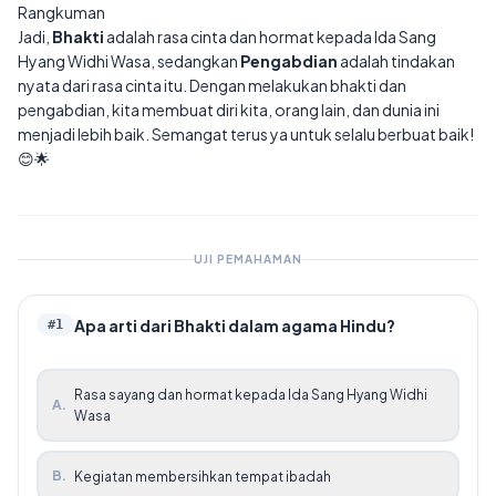
Rangkuman
Jadi,
Bhakti
adalah rasa cinta dan hormat kepada Ida Sang
Hyang Widhi Wasa, sedangkan
Pengabdian
adalah tindakan
nyata dari rasa cinta itu. Dengan melakukan bhakti dan
pengabdian, kita membuat diri kita, orang lain, dan dunia ini
menjadi lebih baik. Semangat terus ya untuk selalu berbuat baik!
😊🌟
UJI PEMAHAMAN
Apa arti dari Bhakti dalam agama Hindu?
#
1
Rasa sayang dan hormat kepada Ida Sang Hyang Widhi
A
.
Wasa
B
.
Kegiatan membersihkan tempat ibadah