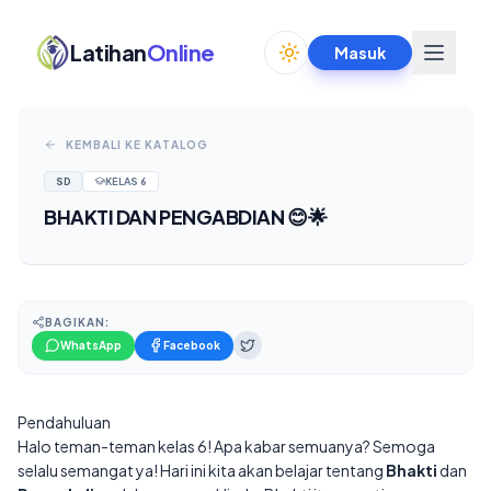
Latihan
Online
Masuk
Toggle theme
KEMBALI KE KATALOG
SD
KELAS
6
BHAKTI DAN PENGABDIAN 😊🌟
BAGIKAN:
WhatsApp
Facebook
Pendahuluan
Halo teman-teman kelas 6! Apa kabar semuanya? Semoga
selalu semangat ya! Hari ini kita akan belajar tentang
Bhakti
dan