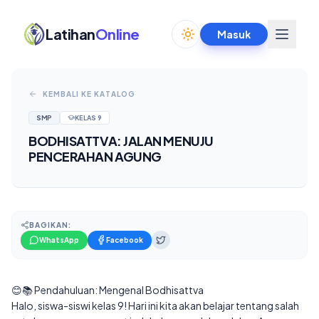
Latihan
Online
Masuk
Toggle theme
KEMBALI KE KATALOG
SMP
KELAS
9
BODHISATTVA: JALAN MENUJU
PENCERAHAN AGUNG
BAGIKAN:
WhatsApp
Facebook
😊📚 Pendahuluan: Mengenal Bodhisattva
Halo, siswa-siswi kelas 9! Hari ini kita akan belajar tentang salah