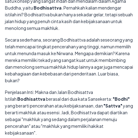
satu konsep yang sangat indah dan mendalam dalam Agama
Buddha, yaitu
Bodhisattva
. Pernahkah kalian mendengar
istilah ini? Bodhisattva bukan hanya sekadar gelar, tetapi sebuah
jalan hidup yang penuh cinta kasih dan kebijaksanaan untuk
menolong semua makhluk.
Secara sederhana, seorang Bodhisattva adalah seseorang yang
telah mencapai tingkat pencerahan yang tinggi, namun memilih
untuk menunda masuk ke Nirwana. Mengapa demikian? Karena
mereka memiliki tekad yang sangat kuat untuk membimbing
dan menolong semua makhluk hidup lainnya agar juga mencapai
kebahagiaan dan kebebasan dari penderitaan. Luar biasa,
bukan?
Penjelasan Inti: Makna dan Jalan Bodhisattva
Istilah
Bodhisattva
berasal dari dua kata Sansekerta:
"Bodhi"
yang berarti pencerahan atau kebijaksanaan, dan
"Sattva"
yang
berarti makhluk atau esensi. Jadi, Bodhisattva dapat diartikan
sebagai "makhluk yang sedang dalam perjalanan menuju
pencerahan" atau "makhluk yang memiliki hakikat
kebijaksanaan".