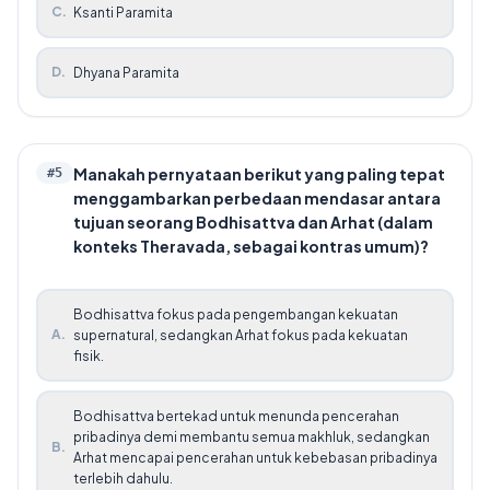
C
.
Ksanti Paramita
D
.
Dhyana Paramita
Manakah pernyataan berikut yang paling tepat
#
5
menggambarkan perbedaan mendasar antara
tujuan seorang Bodhisattva dan Arhat (dalam
konteks Theravada, sebagai kontras umum)?
Bodhisattva fokus pada pengembangan kekuatan
A
.
supernatural, sedangkan Arhat fokus pada kekuatan
fisik.
Bodhisattva bertekad untuk menunda pencerahan
pribadinya demi membantu semua makhluk, sedangkan
B
.
Arhat mencapai pencerahan untuk kebebasan pribadinya
terlebih dahulu.