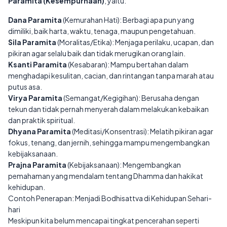
Paramita (Kesempurnaan)
, yaitu:
Dana Paramita
(Kemurahan Hati): Berbagi apa pun yang
dimiliki, baik harta, waktu, tenaga, maupun pengetahuan.
Sila Paramita
(Moralitas/Etika): Menjaga perilaku, ucapan, dan
pikiran agar selalu baik dan tidak merugikan orang lain.
Ksanti Paramita
(Kesabaran): Mampu bertahan dalam
menghadapi kesulitan, cacian, dan rintangan tanpa marah atau
putus asa.
Virya Paramita
(Semangat/Kegigihan): Berusaha dengan
tekun dan tidak pernah menyerah dalam melakukan kebaikan
dan praktik spiritual.
Dhyana Paramita
(Meditasi/Konsentrasi): Melatih pikiran agar
fokus, tenang, dan jernih, sehingga mampu mengembangkan
kebijaksanaan.
Prajna Paramita
(Kebijaksanaan): Mengembangkan
pemahaman yang mendalam tentang Dhamma dan hakikat
kehidupan.
Contoh Penerapan: Menjadi Bodhisattva di Kehidupan Sehari-
hari
Meskipun kita belum mencapai tingkat pencerahan seperti