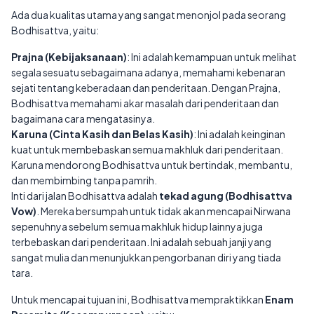
Ada dua kualitas utama yang sangat menonjol pada seorang
Bodhisattva, yaitu:
Prajna (Kebijaksanaan)
: Ini adalah kemampuan untuk melihat
segala sesuatu sebagaimana adanya, memahami kebenaran
sejati tentang keberadaan dan penderitaan. Dengan Prajna,
Bodhisattva memahami akar masalah dari penderitaan dan
bagaimana cara mengatasinya.
Karuna (Cinta Kasih dan Belas Kasih)
: Ini adalah keinginan
kuat untuk membebaskan semua makhluk dari penderitaan.
Karuna mendorong Bodhisattva untuk bertindak, membantu,
dan membimbing tanpa pamrih.
Inti dari jalan Bodhisattva adalah
tekad agung (Bodhisattva
Vow)
. Mereka bersumpah untuk tidak akan mencapai Nirwana
sepenuhnya sebelum semua makhluk hidup lainnya juga
terbebaskan dari penderitaan. Ini adalah sebuah janji yang
sangat mulia dan menunjukkan pengorbanan diri yang tiada
tara.
Untuk mencapai tujuan ini, Bodhisattva mempraktikkan
Enam