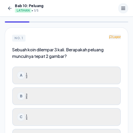
Bab 10: Peluang
LATIHAN
•
1
/
5
Lapor
NO.
1
3
Sebuah koin dilempar
3
kali. Berapakah peluang
2
munculnya tepat
2
gambar?
1
\frac{1}
A
2
{2}
3
\frac{3}
B
8
{8}
1
\frac{1}
C
4
{4}