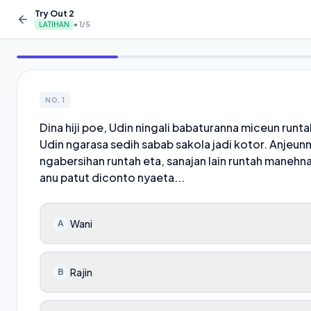
Try Out 2
LATIHAN
•
1
/
5
NO.
1
Dina hiji poe, Udin ningali babaturanna miceun runt
Udin ngarasa sedih sabab sakola jadi kotor. Anjeun
ngabersihan runtah eta, sanajan lain runtah manehna.
anu patut diconto nyaeta...
Wani
A
Rajin
B