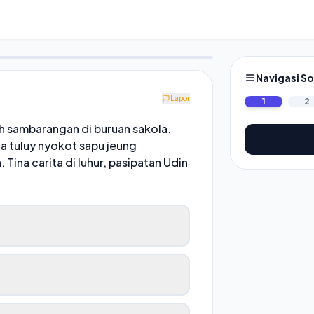
Navigasi So
Lapor
1
2
ah sambarangan di buruan sakola.
na tuluy nyokot sapu jeung
 Tina carita di luhur, pasipatan Udin