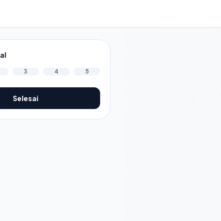
al
3
4
5
Selesai