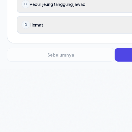
Peduli jeung tanggung jawab
C
Hemat
D
Sebelumnya