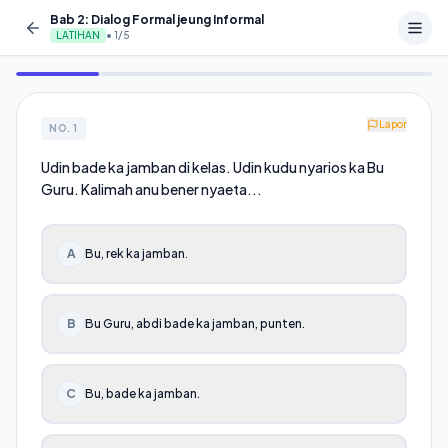
Bab 2: Dialog Formal jeung Informal
LATIHAN
•
1
/
5
Lapor
NO.
1
Udin bade ka jamban di kelas. Udin kudu nyarios ka Bu
Guru. Kalimah anu bener nyaeta...
A
Bu, rek ka jamban.
B
Bu Guru, abdi bade ka jamban, punten.
C
Bu, bade ka jamban.